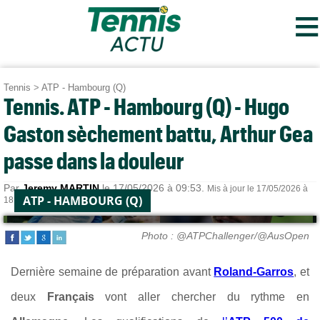
≡
Tennis
>
ATP - Hambourg (Q)
Tennis. ATP - Hambourg (Q) - Hugo
Gaston sèchement battu, Arthur Gea
passe dans la douleur
Par
Jeremy MARTIN
le 17/05/2026 à 09:53.
Mis à jour le 17/05/2026 à
ATP - HAMBOURG (Q)
18:47.
Photo : @ATPChallenger/@AusOpen
Dernière semaine de préparation avant
Roland-Garros
, et
deux
Français
vont aller chercher du rythme en