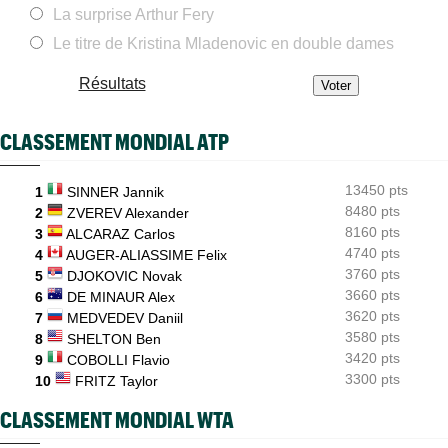
ATP - Montréal
06/08
La surprise Arthur Fery
Gaël Monfils... ses adieux à Montréal après un dernier combat
Le titre de Kristina Mladenovic en double dames
ATP - Montréal
06/08
Daniil Medvedev : "Un match catastrophique, un désastre"
Résultats
ATP - Cincinnati
06/08
Comme Carlos Alcaraz, Holger Rune forfait pour Cincinnati
CLASSEMENT MONDIAL ATP
ATP - Montréal
06/08
Alexander Zverev : "Je ne pensais pas non plus jouer aussi mal"
13450 pts
1
SINNER Jannik
8480 pts
WTA - Toronto
2
ZVEREV Alexander
06/08
Coco Gauff sur les tests génétiques : "Je comprends mais..."
8160 pts
3
ALCARAZ Carlos
4740 pts
4
AUGER-ALIASSIME Felix
3760 pts
5
DJOKOVIC Novak
3660 pts
6
DE MINAUR Alex
3620 pts
7
MEDVEDEV Daniil
3580 pts
8
SHELTON Ben
3420 pts
9
COBOLLI Flavio
3300 pts
10
FRITZ Taylor
CLASSEMENT MONDIAL WTA