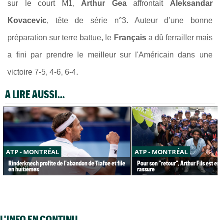
sur le court M1,
Arthur Gea
affrontait
Aleksandar
Kovacevic
, tête de série n°3. Auteur d’une bonne
préparation sur terre battue, le
Français
a dû ferrailler mais
a fini par prendre le meilleur sur l'Américain dans une
victoire 7-5, 4-6, 6-4.
A LIRE AUSSI...
ATP - MONTRÉAL
ATP - MONTRÉAL
Rinderknech profite de l'abandon de Tiafoe et file
Pour son "retour", Arthur Fils est e
en huitièmes
rassure
L'INFO EN CONTINU