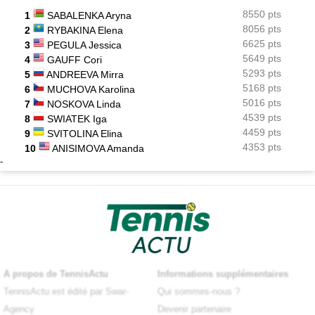
8550 pts
1
SABALENKA Aryna
8056 pts
2
RYBAKINA Elena
6625 pts
3
PEGULA Jessica
5649 pts
4
GAUFF Cori
5293 pts
5
ANDREEVA Mirra
5168 pts
6
MUCHOVA Karolina
5016 pts
7
NOSKOVA Linda
4539 pts
8
SWIATEK Iga
4459 pts
9
SVITOLINA Elina
4353 pts
10
ANISIMOVA Amanda
-
A propos de TennisActu
Informations supplémentaires
TennisActu est édité par Swar-
Qui sommes-nous ?
Agency
Devenir partenaire