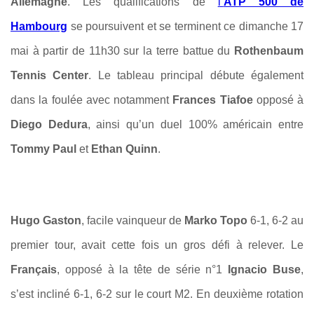
Allemagne
. Les qualifications de
l’
ATP 500 de
Hambourg
se poursuivent et se terminent ce dimanche 17
mai à partir de 11h30 sur la terre battue du
Rothenbaum
Tennis Center
. Le tableau principal débute également
dans la foulée avec notamment
Frances Tiafoe
opposé à
Diego Dedura
, ainsi qu’un duel 100% américain entre
Tommy Paul
et
Ethan Quinn
.
Hugo Gaston
, facile vainqueur de
Marko Topo
6-1, 6-2 au
premier tour, avait cette fois un gros défi à relever. Le
Français
, opposé à la tête de série n°1
Ignacio Buse
,
s’est incliné 6-1, 6-2 sur le court M2. En deuxième rotation