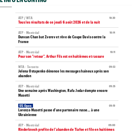
ATP / WTA
10:20
Tous les résultats de ce jeudi 6 août 2026 et de la nuit
ATP - Montréal
10:14
Duncan Chan bat Zverev et rêve de Coupe Davis contre la
France
ATP - Montréal
10:11
Pour son "retour", Arthur Fils est en huitièmes et rassure
WTA - Toronto
09:53
Jelena Ostapenko dénonce les messages haineux après son
abandon
ATP - Montréal
09:35
Une semaine après Washington, Rafa Jodar dompte encore
Musetti
US Open
09:19
Lorenzo Musetti passe d'une partenaire russe... à une
Ukrainienne
ATP - Montréal
09:00
Rinderknech profite de l'abandon de Tiafoe et file en huitièmes