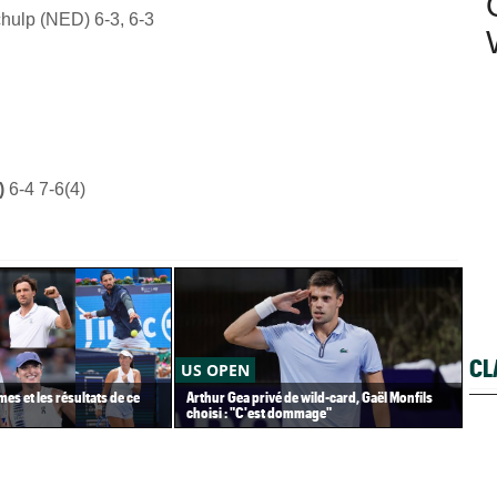
hulp (NED) 6-3, 6-3
)
6-4 7-6(4)
CL
US OPEN
US
es et les résultats de ce
Arthur Gea privé de wild-card, Gaël Monfils
Gaë
choisi : "C'est dommage"
Gea