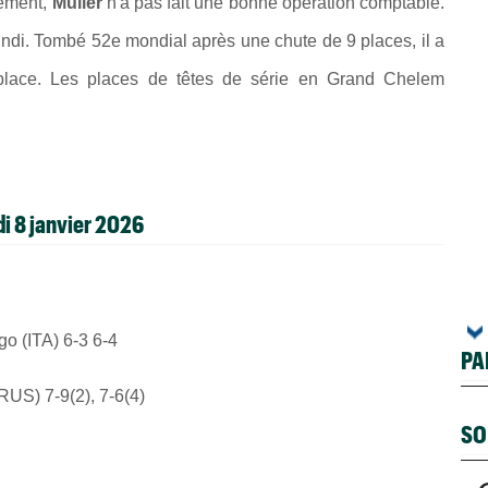
cément,
Muller
n'a pas fait une bonne opération comptable.
lundi. Tombé 52e mondial après une chute de 9 places, il a
 place. Les places de têtes de série en Grand Chelem
di 8 janvier 2026
o (ITA) 6-3 6-4
PA
RUS) 7-9(2), 7-6(4)
SO