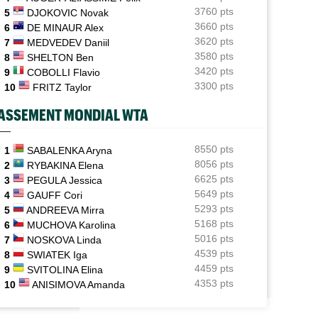
sponsors"
3760 pts
5
DJOKOVIC Novak
3660 pts
6
DE MINAUR Alex
WTA - Toronto
16:11
3620 pts
7
MEDVEDEV Daniil
Aryna Sabalenka propose... des conférences de presse
façon F1
3580 pts
8
SHELTON Ben
3420 pts
9
COBOLLI Flavio
US Open (Q)
15:47
3300 pts
10
FRITZ Taylor
Bonzi devrait éviter les qualifs, Gea, Draper et
Wawrinka engagés
ASSEMENT MONDIAL WTA
WTA - Toronto
15:24
Bianca Andreescu, très déçue : "J’ai l’impression de
8550 pts
1
SABALENKA Aryna
décevoir..."
8056 pts
2
RYBAKINA Elena
6625 pts
3
PEGULA Jessica
US Open (Q)
14:56
5649 pts
4
GAUFF Cori
Sept Françaises présentes en qualifs, Kristina
5293 pts
5
ANDREEVA Mirra
Mladenovic protégée
5168 pts
6
MUCHOVA Karolina
5016 pts
7
NOSKOVA Linda
4539 pts
8
SWIATEK Iga
4459 pts
9
SVITOLINA Elina
4353 pts
10
ANISIMOVA Amanda