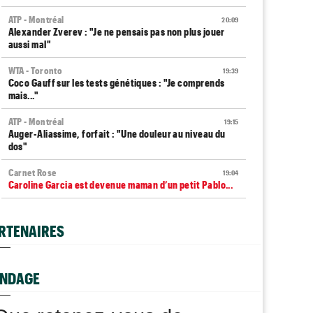
ATP - Montréal
20:09
Alexander Zverev : "Je ne pensais pas non plus jouer
aussi mal"
WTA - Toronto
19:39
Coco Gauff sur les tests génétiques : "Je comprends
mais..."
ATP - Montréal
19:15
Auger-Aliassime, forfait : "Une douleur au niveau du
dos"
Carnet Rose
19:04
Caroline Garcia est devenue maman d’un petit Pablo...
US Open
18:50
Elsa Jacquemot va éviter les périlleuses qualifications
RTENAIRES
US Open
18:40
Arthur Gea privé de wild-card, Gaël Monfils choisi :
"C'est dommage"
NDAGE
Jeunes
18:25
Championne du monde en 2025, la France U14 éliminée