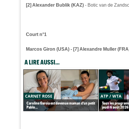
[2] Alexander Bublik (KAZ)
- Botic van de Zandsc
Court n°1
Marcos Giron (USA) - [7] Alexandre Muller (FRA
A LIRE AUSSI...
CARNET ROSE
ATP / WTA
Caroline Garcia est devenue maman d’un petit
Tous les programm
Pablo...
jeudi 6 août 2026