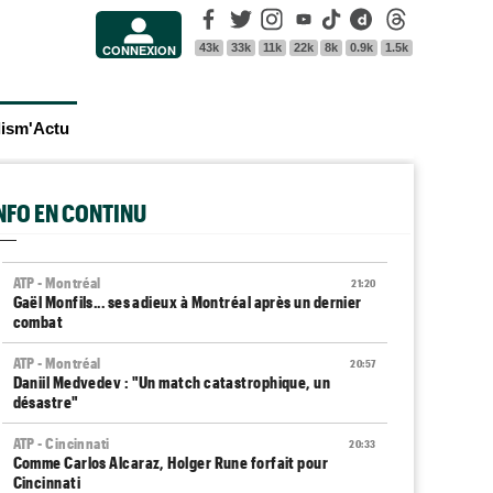
Facebook
Twitter
Instagram
Youtube
Tik Tok
Dailymotion
Threads
43k
33k
11k
22k
8k
0.9k
1.5k
CONNEXION
lism'Actu
INFO EN CONTINU
ATP - Montréal
21:20
Gaël Monfils... ses adieux à Montréal après un dernier
combat
ATP - Montréal
20:57
Daniil Medvedev : "Un match catastrophique, un
désastre"
ATP - Cincinnati
20:33
Comme Carlos Alcaraz, Holger Rune forfait pour
Cincinnati