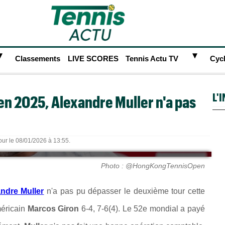
►
►
Classements
LIVE SCORES
Tennis Actu TV
Cyc
L'
 en 2025, Alexandre Muller n'a pas
our le 08/01/2026 à 13:55.
Photo : @HongKongTennisOpen
ndre Muller
n'a pas pu dépasser le deuxième tour cette
méricain
Marcos Giron
6-4, 7-6(4). Le 52e mondial a payé