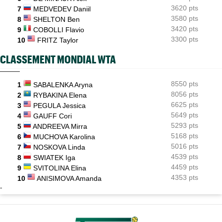
3620 pts
7
MEDVEDEV Daniil
3580 pts
8
SHELTON Ben
3420 pts
9
COBOLLI Flavio
3300 pts
10
FRITZ Taylor
CLASSEMENT MONDIAL WTA
8550 pts
1
SABALENKA Aryna
8056 pts
2
RYBAKINA Elena
6625 pts
3
PEGULA Jessica
5649 pts
4
GAUFF Cori
5293 pts
5
ANDREEVA Mirra
5168 pts
6
MUCHOVA Karolina
5016 pts
7
NOSKOVA Linda
4539 pts
8
SWIATEK Iga
4459 pts
9
SVITOLINA Elina
4353 pts
10
ANISIMOVA Amanda
-