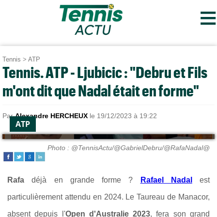
≡
Tennis
>
ATP
Tennis. ATP - Ljubicic : "Debru et Fils
m'ont dit que Nadal était en forme"
Par
Alexandre HERCHEUX
le 19/12/2023 à 19:22
ATP
Photo : @TennisActu/@GabrielDebru/@RafaNadal@
Rafa
déjà en grande forme ?
Rafael Nadal
est
particulièrement attendu en 2024. Le Taureau de Manacor,
absent depuis l'
Open d'Australie 2023
, fera son grand