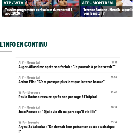
ATP / WTA
ATP - MONTRÉAL
Tous les programmes et résultats du vendredi 7
Terence Atmane - Mensik : à quelle
août 2026
voir le match ?
L'INFO EN CONTINU
ATP - Montréal
21:33
Auger-Aliassime après son forfait : "Je pouvais à peine servir""
ATP - Montréal
21:08
Arthur Fils : "C’est presque plus lent que la terre battue"
WTA - Blessure
20:45
Paula Badosa rassure après son passage à l’hôpital
ATP - Montréal
20:18
Joao Fonseca : "Djokovic dit ça parce qu'il vieillit"
WTA - Toronto
19:52
Aryna Sabalenka : "On devrait leur présenter cette statistique
!"