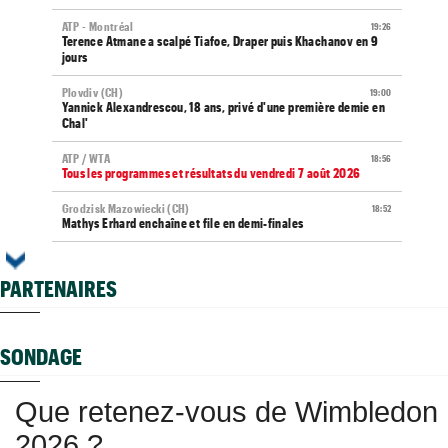
ATP - Montréal
19:26
Terence Atmane a scalpé Tiafoe, Draper puis Khachanov en 9
jours
Plovdiv (CH)
19:00
Yannick Alexandrescou, 18 ans, privé d'une première demie en
Chal'
ATP / WTA
18:56
Tous les programmes et résultats du vendredi 7 août 2026
Grodzisk Mazowiecki (CH)
18:52
Mathys Erhard enchaîne et file en demi-finales
ATP - Montréal
18:48
Terence Atmane - Mensik : à quelle heure et où voir le match ?
PARTENAIRES
Istanbul (CH)
18:44
Deux Français dans le dernier carré en Turquie
SONDAGE
Carnet Rose
18:37
Caroline Garcia est devenue la maman d’un petit Pablo
Que retenez-vous de Wimbledon
ATP - Montréal
18:23
Alexander Zverev s'est raté : "Mon pire match de la saison"
2026 ?