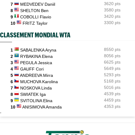
3620 pts
7
MEDVEDEV Daniil
3580 pts
8
SHELTON Ben
3420 pts
9
COBOLLI Flavio
3300 pts
10
FRITZ Taylor
CLASSEMENT MONDIAL WTA
8550 pts
1
SABALENKA Aryna
8056 pts
2
RYBAKINA Elena
6625 pts
3
PEGULA Jessica
5649 pts
4
GAUFF Cori
5293 pts
5
ANDREEVA Mirra
5168 pts
6
MUCHOVA Karolina
5016 pts
7
NOSKOVA Linda
4539 pts
8
SWIATEK Iga
4459 pts
9
SVITOLINA Elina
4353 pts
10
ANISIMOVA Amanda
-