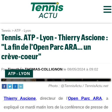
≡
Tennis
>
ATP - Lyon
Tennis. ATP - Lyon - Thierry Ascione :
"La fin de l'Open Parc ARA... un
crève-coeur"
Par
Timothée THOMAS-COLLIGNON
le 08/05/2024 à 09:02
ATP - LYON
Photo : @TennisActu / TennisActu.net
Thierry Ascione
, directeur de l'
Open Parc ARA
, a
expliqué ce mardi matin lors de la conférence de presse de