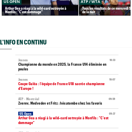
US OPEN
ATP / WTA
Arthur Gea a réagi à la wild-card octroyée à
Tous les résultats de ce mercredi 5
Monfils : "C'est dommage"
de la nuit
L'INFO EN CONTINU
Jeunes
10:33
Championne du monde en 2025, la France U14 éliminée en
poules
Jeunes
10:07
Coupe Galéa : l’équipe de France U18 sacrée championne
d’Europe !
ATP - Montréal
09:59
Zverev, Medvedev et Fritz : hécatombe chez les favoris
US Open
09:37
Arthur Gea a réagi à la wild-card octroyée à Monfils : "C'est
dommage"