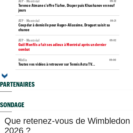
ATP - Montréal
09:32
Terence Atmane s'offre Tiafoe, Draper puis Khachanov en neuf
jours
ATP - Montréal
09:21
Coup dur à domicile pour Auger-Aliassime, Droguet saisit sa
chance
ATP - Montréal
09:02
Gaël Monfils a fait ses adieux à Montréal après un dernier
combat
Média
09:00
Toutes vos vidéos à retrouver sur Tennis Actu TV...
WTA - Toronto
08:45
Iga Swiatek change son jeu : "Je fais trop de choses trop vite..."
PARTENAIRES
ATP / WTA
08:36
Tous les résultats de ce mercredi 5 août 2026 et de la nuit
SONDAGE
ATP - Blessure
08:14
Les galères continuent pour Sebastian Korda, opéré du dos...
Que retenez-vous de Wimbledon
Jeunes
08:00
Les Bleus U16 ont décroché une deuxième médaille européenne
2026 ?
en 2026