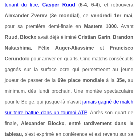
tenant du titre,
Casper Ruud
(
6-4, 6-4
), et retrouvera
Alexander Zverev
(
3e mondial
), ce
vendredi 1er mai
,
pour sa première demi-finale en
Masters 1000
. Avant
Ruud
,
Blockx
avait déjà éliminé
Cristian Garin
,
Brandon
Nakashima, Félix Auger-Aliassime
et
Francisco
Cerundolo
pour arriver en quarts. Cinq matchs consécutifs
gagnés sur la surface ocre qui permettreont au jeune
joueur de passer de la
69e place mondiale
à la
35e
, au
minimum, dès lundi prochain. Une montée spectaculaire
pour le Belge, qui jusque-là n'avait
jamais gagné de match
sur terre battue dans un tournoi ATP
. Après son quart de
finale,
Alexander Blockx, entré tardivement dans le
tableau,
s'est exprimé en conférence et est revenu sur sa