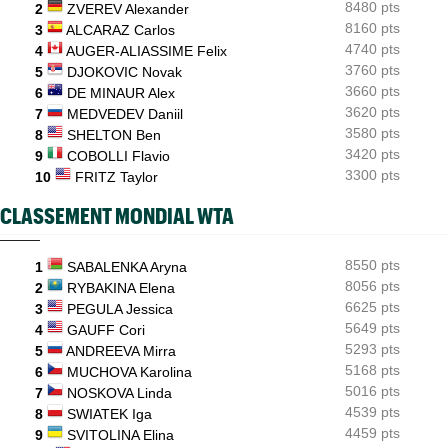
Joao Fonseca a taquiné Djokovic : "Il dit ça parce qu'il vieillit"
8480 pts
2
ZVEREV Alexander
8160 pts
3
ALCARAZ Carlos
ATP - Montréal
07:10
4740 pts
4
AUGER-ALIASSIME Felix
Alexander Zverev s'est raté : "Le pire match de ma saison"
3760 pts
5
DJOKOVIC Novak
3660 pts
6
DE MINAUR Alex
3620 pts
7
MEDVEDEV Daniil
3580 pts
8
SHELTON Ben
3420 pts
9
COBOLLI Flavio
3300 pts
10
FRITZ Taylor
CLASSEMENT MONDIAL WTA
8550 pts
1
SABALENKA Aryna
8056 pts
2
RYBAKINA Elena
6625 pts
3
PEGULA Jessica
5649 pts
4
GAUFF Cori
5293 pts
5
ANDREEVA Mirra
5168 pts
6
MUCHOVA Karolina
5016 pts
7
NOSKOVA Linda
4539 pts
8
SWIATEK Iga
4459 pts
9
SVITOLINA Elina