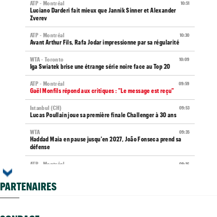
ATP - Montréal
10:51
Luciano Darderi fait mieux que Jannik Sinner et Alexander
Zverev
ATP - Montréal
10:30
Avant Arthur Fils, Rafa Jodar impressionne par sa régularité
WTA - Toronto
10:09
Iga Swiatek brise une étrange série noire face au Top 20
ATP - Montréal
09:59
Gaël Monfils répond aux critiques : "Le message est reçu"
Istanbul (CH)
09:53
Lucas Poullain joue sa première finale Challenger à 30 ans
WTA
09:35
Haddad Maia en pause jusqu'en 2027, João Fonseca prend sa
défense
ATP - Montréal
09:16
Arthur Fils s'invite dans un club de trois avec Sinner et Zverev
PARTENAIRES
WTA - Toronto
08:59
Arthur Rinderknech tombe après un gros combat et une
interruption