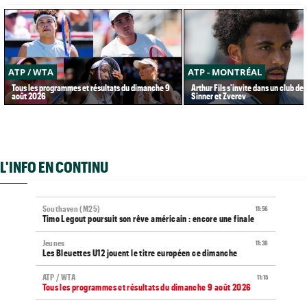
ATP / WTA
ATP - MONTRÉAL
Tous les programmes et résultats du dimanche 9
Arthur Fils s'invite dans un club de 
août 2026
Sinner et Zverev
L'INFO EN CONTINU
Southaven (M25)
11:56
Timo Legout poursuit son rêve américain : encore une finale
Jeunes
11:38
Les Bleuettes U12 jouent le titre européen ce dimanche
ATP / WTA
11:15
Tous les programmes et résultats du dimanche 9 août 2026