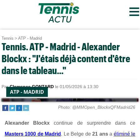
≡
Tennis
>
ATP - Madrid
Tennis. ATP - Madrid - Alexander
Blockx : "J'étais déjà content d'être
dans le tableau..."
Par
Clemence GONTARD
le 01/05/2026 à 13:30
ATP - MADRID
Photo: @MMOpen_BlockxQFMadrid26
Alexander Blockx
continue de surprendre dans ce
Masters 1000 de Madrid
. Le Belge de
21 ans
a
éliminé le