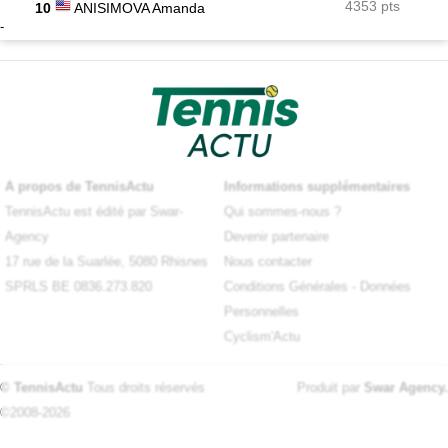
4353 pts
10
ANISIMOVA Amanda
-
A propos de TennisActu
Informations supplémentaires
TennisActu est édité par Swar-
Qui sommes-nous ?
Agency
Devenir partenaire
17 rue de la Suarlée, 5080 Rhisnes
Nous contacter
SPRLS BE 0836.273.820
Conditions Générales
-
Données
Personnelles
Cyclism'Actu
© TennisActu
Tous droits réservés
Produit par
Swar Agency
.
©2008-2026