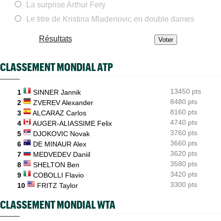
La surprise Arthur Fery
ATP / WTA
17:26
Tous les programmes et les résultats de ce jeudi 6 août 2026
Le titre de Kristina Mladenovic en double dames
INTERVIEW
17:04
Résultats
Luca Van Assche : "Je peux être performant tout au long de
l’année"
CLASSEMENT MONDIAL ATP
INTERVIEW
16:39
Quentin Halys : "Je n’ai pas eu de coup de téléphone de
sponsors"
13450 pts
1
SINNER Jannik
8480 pts
WTA - Toronto
2
ZVEREV Alexander
16:11
Aryna Sabalenka propose... des conférences de presse façon F1
8160 pts
3
ALCARAZ Carlos
4740 pts
4
AUGER-ALIASSIME Felix
3760 pts
5
DJOKOVIC Novak
3660 pts
6
DE MINAUR Alex
3620 pts
7
MEDVEDEV Daniil
3580 pts
8
SHELTON Ben
3420 pts
9
COBOLLI Flavio
3300 pts
10
FRITZ Taylor
CLASSEMENT MONDIAL WTA