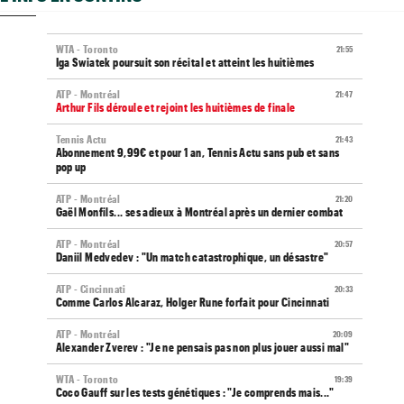
WTA - Toronto
21:55
Iga Swiatek poursuit son récital et atteint les huitièmes
ATP - Montréal
21:47
Arthur Fils déroule et rejoint les huitièmes de finale
Tennis Actu
21:43
Abonnement 9,99€ et pour 1 an, Tennis Actu sans pub et sans
pop up
ATP - Montréal
21:20
Gaël Monfils... ses adieux à Montréal après un dernier combat
ATP - Montréal
20:57
Daniil Medvedev : "Un match catastrophique, un désastre"
ATP - Cincinnati
20:33
Comme Carlos Alcaraz, Holger Rune forfait pour Cincinnati
ATP - Montréal
20:09
Alexander Zverev : "Je ne pensais pas non plus jouer aussi mal"
WTA - Toronto
19:39
Coco Gauff sur les tests génétiques : "Je comprends mais..."