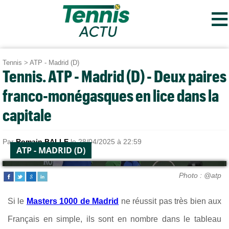
≡
Tennis
>
ATP - Madrid (D)
Tennis. ATP - Madrid (D) - Deux paires
franco-monégasques en lice dans la
capitale
Par
Romain BALLE
le 28/04/2025 à 22:59
ATP - MADRID (D)
Photo : @atp
Si le
Masters 1000 de Madrid
ne réussit pas très bien aux
Français en simple, ils sont en nombre dans le tableau