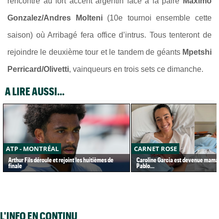
rencontre au fort accent argentin face à la paire
Maximo
Gonzalez/Andres Molteni
(10e tournoi ensemble cette
saison) où Arribagé fera office d’intrus. Tous tenteront de
rejoindre le deuxième tour et le tandem de géants
Mpetshi
Perricard/Olivetti
, vainqueurs en trois sets ce dimanche.
A LIRE AUSSI...
ATP - MONTRÉAL
CARNET ROSE
Arthur Fils déroule et rejoint les huitièmes de
Caroline Garcia est devenue maman
finale
Pablo...
L'INFO EN CONTINU