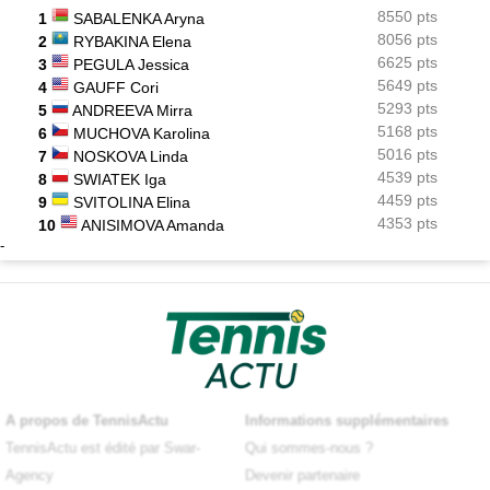
8550 pts
1
SABALENKA Aryna
8056 pts
2
RYBAKINA Elena
6625 pts
3
PEGULA Jessica
5649 pts
4
GAUFF Cori
5293 pts
5
ANDREEVA Mirra
5168 pts
6
MUCHOVA Karolina
5016 pts
7
NOSKOVA Linda
4539 pts
8
SWIATEK Iga
4459 pts
9
SVITOLINA Elina
4353 pts
10
ANISIMOVA Amanda
-
A propos de TennisActu
Informations supplémentaires
TennisActu est édité par Swar-
Qui sommes-nous ?
Agency
Devenir partenaire