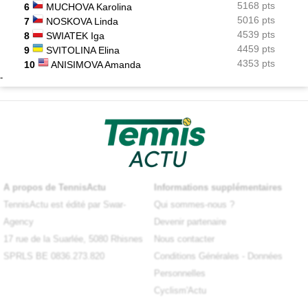
5168 pts
6
MUCHOVA Karolina
5016 pts
7
NOSKOVA Linda
4539 pts
8
SWIATEK Iga
4459 pts
9
SVITOLINA Elina
4353 pts
10
ANISIMOVA Amanda
-
A propos de TennisActu
Informations supplémentaires
TennisActu est édité par Swar-
Qui sommes-nous ?
Agency
Devenir partenaire
17 rue de la Suarlée, 5080 Rhisnes
Nous contacter
SPRLS BE 0836.273.820
Conditions Générales
-
Données
Personnelles
Cyclism'Actu