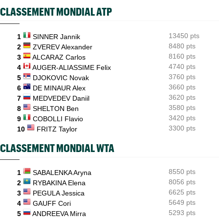
CLASSEMENT MONDIAL ATP
INTERVIEW
06/08
Quentin Halys : "Je n’ai pas eu de coup de téléphone de
sponsors"
13450 pts
1
SINNER Jannik
8480 pts
WTA - Toronto
2
ZVEREV Alexander
06/08
Aryna Sabalenka propose... des conférences de presse façon F1
8160 pts
3
ALCARAZ Carlos
4740 pts
4
AUGER-ALIASSIME Felix
3760 pts
5
DJOKOVIC Novak
3660 pts
6
DE MINAUR Alex
3620 pts
7
MEDVEDEV Daniil
3580 pts
8
SHELTON Ben
3420 pts
9
COBOLLI Flavio
3300 pts
10
FRITZ Taylor
CLASSEMENT MONDIAL WTA
8550 pts
1
SABALENKA Aryna
8056 pts
2
RYBAKINA Elena
6625 pts
3
PEGULA Jessica
5649 pts
4
GAUFF Cori
5293 pts
5
ANDREEVA Mirra