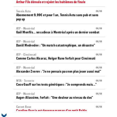
Arthur Fils déroule et rejoint les huitièmes de finale
Tennis Actu
06/08
Abonnement 9,99€ et pour 1 an, Tennis Actu sans pub et sans
pop up
ATP - Montréal
06/08
Gaël Monfils... ses adieux à Montréal après un dernier combat
ATP - Montréal
06/08
Daniil Medvedev : "Un match catastrophique, un désastre"
ATP - Cincinnati
06/08
Comme Carlos Alcaraz, Holger Rune forfait pour Cincinnati
ATP - Montréal
06/08
Alexander Zverev : "Je ne pensais pas non plus jouer aussi mal"
WTA - Toronto
06/08
Coco Gauff sur les tests génétiques : "Je comprends mais..."
ATP - Montréal
06/08
Auger-Aliassime, forfait : "Une douleur au niveau du dos"
Carnet Rose
06/08
Caroline Garcia est devenue maman d’un petit Pablo...