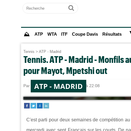
Recherche
Ok
⛰
ATP
WTA
ITF
Coupe Davis
Résultats
Tennis
>
ATP - Madrid
Tennis. ATP - Madrid - Monfils 
pour Mayot, Mpetshi out
ATP - MADRID
Par
Paul MOUGIN
le 23/04/2025 à 22:08
C'est parti pour deux semaines de compétition a
mercredi avec sept Français sur les courts. De 