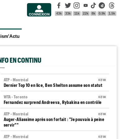
Facebook
Twitter
Instagram
Youtube
Tik Tok
Dailymotion
Threads
43k
33k
11k
22k
8k
0.9k
1.5k
CONNEXION
lism'Actu
INFO EN CONTINU
ATP - Montréal
07/08
Dernier Top 10 en lice, Ben Shelton assume son statut
WTA - Toronto
07/08
Fernandez surprend Andreeva, Rybakina en contrôle
ATP - Montréal
07/08
Auger-Aliassime après son forfait : "Je pouvais à peine
servir""
ATP - Montréal
07/08