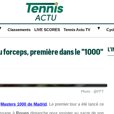
►
►
Classements
LIVE SCORES
Tennis Actu TV
Cyc
L'
au forceps, première dans le "1000"
Photo : @FFT
u
Masters 1000 de Madrid
.
Le premier tour a été lancé ce
passage à
Rouen
dimanche pour assister au sacre de son