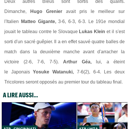
Deux autres Bleus sont sortis des qualifs.
Dimanche,
Hugo Grenier
avait pris le meilleur sur
l'Italien
Matteo Gigante,
3-6, 6-3, 6-3. Le 191e mondial
jouait le tableau contre le Slovaque
Lukas Klein
et il s'est
sorti d'un sacré guêpier. Il a en effet sauvé quatre balles de
match dans la deuxième manche avant d'arracher la
victoire (2-6, 7-6, 7-5).
Arthur Géa,
lui, a éteint
le Japonais
Yosuke Watanuki,
7-6(2), 6-4. Les deux
Tricolores seront opposés au premier tour du tableau final.
A LIRE AUSSI...
ATP - CINCINNATI
ATP / WTA