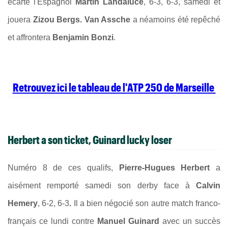
écarté l'Espagnol
Martin Landaluce
, 6-3, 6-3, samedi et
jouera
Zizou Bergs. Van Assche
a néamoins été repêché
et affrontera
Benjamin Bonzi
.
Retrouvez ici le tableau de l'ATP 250 de Marseille
Herbert a son ticket, Guinard lucky loser
Numéro 8 de ces qualifs,
Pierre-Hugues Herbert
a
aisément remporté samedi son derby face à
Calvin
Hemery
, 6-2, 6-3
.
Il a bien négocié son autre match franco-
français ce lundi contre
Manuel Guinard
avec un succès