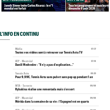
Jannik Sinner imite Carlos Alcaraz : le n°1
Tous les programmes et tous les rés
mondial est forfait
dimanche 9 août 2026
L'INFO EN CONTINU
Média
07:37
Toutes vos vidéos sont à retrouver sur Tennis Actu TV
ATP - Montréal
07:18
Daniil Medvedev : "Il n’y a pas d’explication..."
Tennis Actu
00:20
Pour 9,99€, Tennis Actu sans pub et sans pop up pendant 1 an
WTA - Toronto
09/08
Rybakina réalise une remontada mais s'en sort
ATP - Montréal
09/08
Mérida dans la semaine de sa vie : l'Espagnol est en quarts