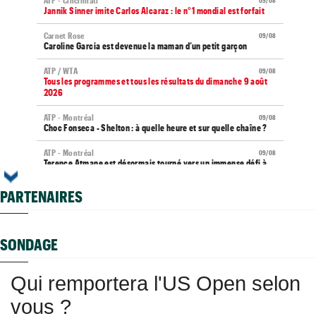
ATP - Cincinnati
09/08
Jannik Sinner imite Carlos Alcaraz : le n°1 mondial est forfait
Carnet Rose
09/08
Caroline Garcia est devenue la maman d’un petit garçon
ATP / WTA
09/08
Tous les programmes et tous les résultats du dimanche 9 août
2026
ATP - Montréal
09/08
Choc Fonseca - Shelton : à quelle heure et sur quelle chaîne ?
ATP - Montréal
09/08
Terence Atmane est désormais tourné vers un immense défi à
relever
PARTENAIRES
US Open
09/08
Boris Becker avertit Sascha Zverev : "Il a 29 ans et pas 25..."
ATP - Montréal
09/08
SONDAGE
Dani Mérida se révèle en 2026 : le Top 50 et un nouveau cap
WTA - Toronto
09/08
Qui remportera l'US Open selon
Osaka - Fernandez : à quelle heure et sur quelle chaîne TV ?
vous ?
Next Gen ATP Finals
09/08
Moïse Kouame peut viser un bel exploit de précocité