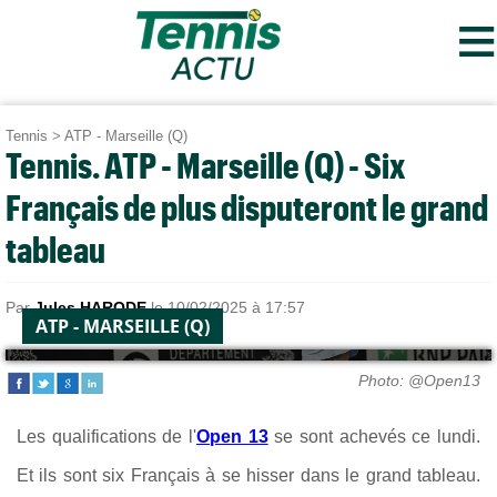
≡
Tennis
>
ATP - Marseille (Q)
Tennis. ATP - Marseille (Q) - Six
Français de plus disputeront le grand
tableau
Par
Jules HARODE
le 10/02/2025 à 17:57
ATP - MARSEILLE (Q)
Photo: @Open13
Les qualifications de l'
Open 13
se sont achevés ce lundi.
Et ils sont six Français à se hisser dans le grand tableau.