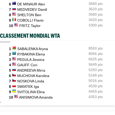
3660 pts
6
DE MINAUR Alex
3620 pts
7
MEDVEDEV Daniil
3580 pts
8
SHELTON Ben
3420 pts
9
COBOLLI Flavio
3300 pts
10
FRITZ Taylor
CLASSEMENT MONDIAL WTA
8550 pts
1
SABALENKA Aryna
8056 pts
2
RYBAKINA Elena
6625 pts
3
PEGULA Jessica
5649 pts
4
GAUFF Cori
5293 pts
5
ANDREEVA Mirra
5168 pts
6
MUCHOVA Karolina
5016 pts
7
NOSKOVA Linda
4539 pts
8
SWIATEK Iga
4459 pts
9
SVITOLINA Elina
4353 pts
10
ANISIMOVA Amanda
-