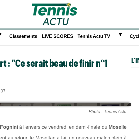
►
►
Classements
LIVE SCORES
Tennis Actu TV
Cyc
L'
 : "Ce serait beau de finir n°1
:07
Photo : Tennis Actu
 Fognini
à l'envers ce vendredi en demi-finale du
Moselle
nt au retour, le Mosellan a fait un nouveau match plein à