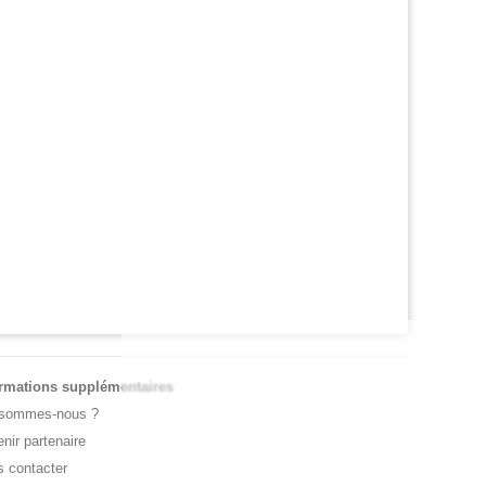
 OPEN
JEUNES
l Monfils et Léolia Jeanjean wild-cards FFT,
Coupe Galéa : l’équipe de France U18 s
 en qualifs
championne d’Europe
ormations supplémentaires
 sommes-nous ?
nir partenaire
 contacter