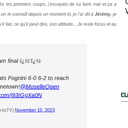
Dès les premiers coups, j'essayais de lui faire mal et ça a
, on le connaît depuis un moment et, je l'ai dit à
Jérémy
, je
 fait, ce qu'il peut dire, son attitude... Je reste focus et au
am final ï¿½'ï¿½
s Fognini 6-0 6-2 to reach
ometown!
@MoselleOpen
CL
r.com/j93IGgXa0N
nnisTV)
November 10, 2023