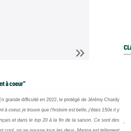
CL
ent à coeur"
n grande difficulté en 2022, le protégé de Jérémy Chardy
t à coeur, je trouve que l'histoire est belle, j'étais 150e il y
çais et dans le top 20 à la fin de la saison. Ce sont des
-
est cool, on se pousse tous les deux. Manna est tellement