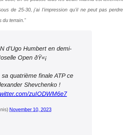
ous de 25-30, j'ai l'impression qu'il ne peut pas perdre
 du terrain."
d'Ugo Humbert en demi-
Moselle Open ðŸ«¡
 sa quatrième finale ATP ce
Alexander Shevchenko !
.twitter.com/zuIODWM6e7
nis)
November 10, 2023