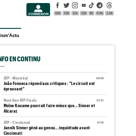
Facebook
Twitter
Instagram
Youtube
Tik Tok
Dailymotion
Threads
43k
33k
11k
22k
8k
0.9k
1.5k
CONNEXION
lism'Actu
INFO EN CONTINU
ATP - Montréal
08:00
João Fonseca répond aux critiques : "Le circuit est
éprouvant"
Next Gen ATP Finals
07:35
Moïse Kouame pourrait faire mieux que... Sinner et
Alcaraz
ATP - Cincinnati
07:10
Jannik Sinner gêné au genou... inquiétude avant
Cincinnati