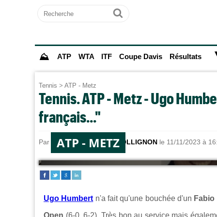
Recherche
Ok
⛰
ATP
WTA
ITF
Coupe Davis
Résultats
Tennis
>
ATP - Metz
Tennis. ATP - Metz - Ugo Humbert
français..."
ATP - METZ
Par
Timothée THOMAS-COLLIGNON
le 11/11/2023 à 16
Ugo Humbert
n'a fait qu'une bouchée d'un
Fabio
Open
(6-0, 6-2). Très bon au service mais égaleme