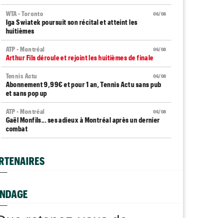
WTA - Toronto
06/08
Iga Swiatek poursuit son récital et atteint les
huitièmes
ATP - Montréal
06/08
Arthur Fils déroule et rejoint les huitièmes de finale
Tennis Actu
06/08
Abonnement 9,99€ et pour 1 an, Tennis Actu sans pub
et sans pop up
ATP - Montréal
06/08
Gaël Monfils... ses adieux à Montréal après un dernier
combat
ATP - Montréal
06/08
Daniil Medvedev : "Un match catastrophique, un
RTENAIRES
désastre"
ATP - Cincinnati
06/08
Comme Carlos Alcaraz, Holger Rune forfait pour
NDAGE
Cincinnati
ATP - Montréal
06/08