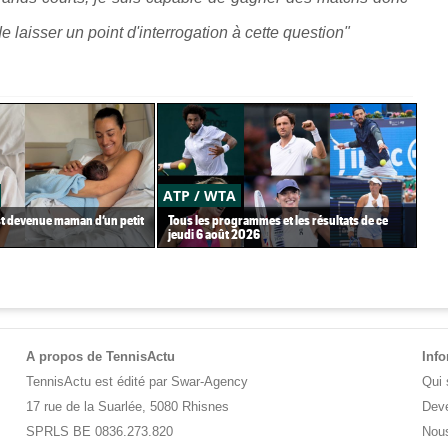
 de laisser un point d'interrogation à cette question"
ATP / WTA
US
st devenue maman d’un petit
Tous les programmes et les résultats de ce
Gaë
jeudi 6 août 2026
Gea
A propos de TennisActu
Inf
TennisActu est édité par Swar-Agency
Qui
17 rue de la Suarlée, 5080 Rhisnes
Deve
SPRLS BE 0836.273.820
Nous