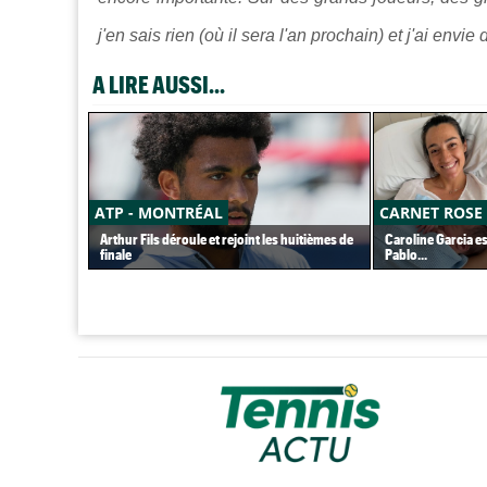
j'en sais rien (où il sera l'an prochain) et j'ai envie
A LIRE AUSSI...
ATP - MONTRÉAL
CARNET ROSE
Arthur Fils déroule et rejoint les huitièmes de
Caroline Garcia e
finale
Pablo...