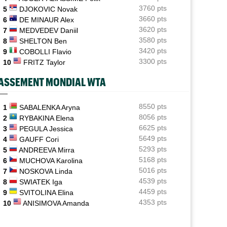
3760 pts
5
DJOKOVIC Novak
Jeunes
06/08
3660 pts
6
DE MINAUR Alex
Coupe Galéa : l’équipe de France U18 sacrée
3620 pts
7
MEDVEDEV Daniil
championne d’Europe
3580 pts
8
SHELTON Ben
ATP - Montréal
3420 pts
06/08
9
COBOLLI Flavio
Stefanos Tsitsipas sur son père : "J’ai été trop
3300 pts
10
FRITZ Taylor
patient..."
ASSEMENT MONDIAL WTA
ATP - Montréal
06/08
Combien touchent les joueurs au Masters 1000 de
Montréal ?
8550 pts
1
SABALENKA Aryna
8056 pts
2
RYBAKINA Elena
ATP / WTA
06/08
6625 pts
3
PEGULA Jessica
Tous les programmes et les résultats de ce jeudi 6 août
5649 pts
4
GAUFF Cori
2026
5293 pts
5
ANDREEVA Mirra
5168 pts
6
MUCHOVA Karolina
5016 pts
7
NOSKOVA Linda
4539 pts
8
SWIATEK Iga
4459 pts
9
SVITOLINA Elina
4353 pts
10
ANISIMOVA Amanda