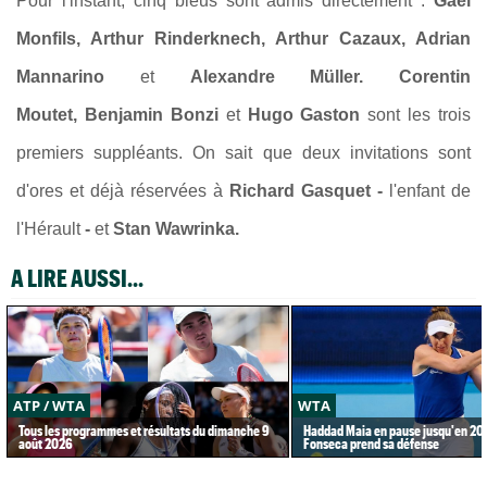
Pour l'instant, cinq bleus sont admis directement :
Gaël
Monfils, Arthur Rinderknech, Arthur Cazaux, Adrian
Mannarino
et
Alexandre Müller. Corentin
Moutet,
Benjamin Bonzi
et
Hugo Gaston
sont les trois
premiers suppléants. On sait que deux invitations sont
d'ores et déjà réservées à
Richard Gasquet -
l'enfant de
l'Hérault
-
et
Stan Wawrinka.
A LIRE AUSSI...
ATP / WTA
WTA
Tous les programmes et résultats du dimanche 9
Haddad Maia en pause jusqu'en 20
août 2026
Fonseca prend sa défense