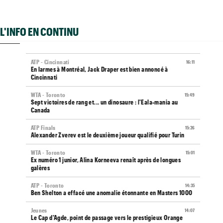
L'INFO EN CONTINU
ATP - Cincinnati
16:11
En larmes à Montréal, Jack Draper est bien annoncé à
Cincinnati
WTA - Toronto
15:49
Sept victoires de rang et... un dinosaure : l'Eala-mania au
Canada
ATP Finals
15:26
Alexander Zverev est le deuxième joueur qualifié pour Turin
WTA - Toronto
15:01
Ex numéro 1 junior, Alina Korneeva renaît après de longues
galères
ATP - Toronto
14:35
Ben Shelton a effacé une anomalie étonnante en Masters 1000
Jeunes
14:07
Le Cap d'Agde, point de passage vers le prestigieux Orange