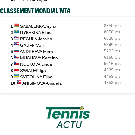
CLASSEMENT MONDIAL WTA
8550 pts
1
SABALENKA Aryna
8056 pts
2
RYBAKINA Elena
6625 pts
3
PEGULA Jessica
5649 pts
4
GAUFF Cori
5293 pts
5
ANDREEVA Mirra
5168 pts
6
MUCHOVA Karolina
5016 pts
7
NOSKOVA Linda
4539 pts
8
SWIATEK Iga
4459 pts
9
SVITOLINA Elina
4353 pts
10
ANISIMOVA Amanda
-