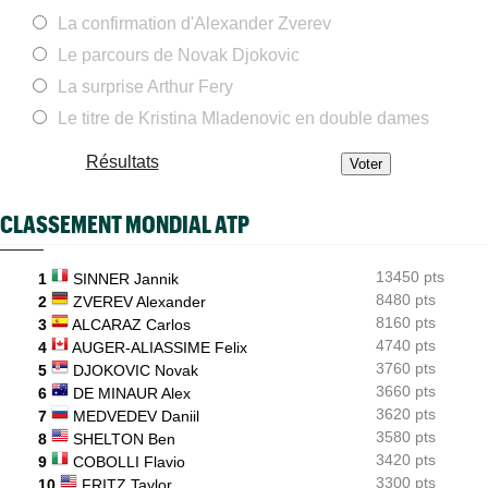
Tous les programmes et résultats du dimanche 9 août 2026
La confirmation d'Alexander Zverev
Média
09:44
Le parcours de Novak Djokovic
Toutes vos vidéos à retrouver sur Tennis Actu TV
La surprise Arthur Fery
WTA
09:35
Haddad Maia en pause jusqu'en 2027, João Fonseca prend sa
Le titre de Kristina Mladenovic en double dames
défense
Résultats
WTA - Toronto
08:59
Arthur Rinderknech tombe après un gros combat et une
interruption
CLASSEMENT MONDIAL ATP
WTA - Toronto
08:43
Aryna Sabalenka tombe dans un piège dès les huitièmes de
13450 pts
finale
1
SINNER Jannik
8480 pts
2
ZVEREV Alexander
Tennis Actu
08:40
8160 pts
3
ALCARAZ Carlos
Abonnement 9,99€ et pour 1 an, Tennis Actu sans pub et sans
4740 pts
4
AUGER-ALIASSIME Felix
pop up
3760 pts
5
DJOKOVIC Novak
3660 pts
6
DE MINAUR Alex
3620 pts
7
MEDVEDEV Daniil
3580 pts
8
SHELTON Ben
3420 pts
9
COBOLLI Flavio
3300 pts
10
FRITZ Taylor