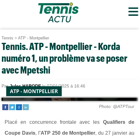
≡
Tennis
>
ATP - Montpellier
Tennis. ATP - Montpellier - Korda
numéro 1, un problème va se poser
avec Mpetshi
Par
Jules HARODE
le 07/01/2025 à 16:46
ATP - MONTPELLIER
Photo: @ATPTour
Placé en concurrence frontale avec les
Qualifiers de
Coupe Davis
, l
'ATP 250 de Montpellier
, du 27 janvier au