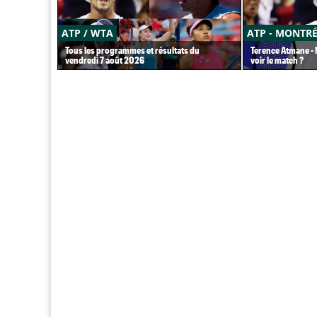
ATP / WTA
ATP - MONTR
Tous les programmes et résultats du
Terence Atmane - M
vendredi 7 août 2026
voir le match ?