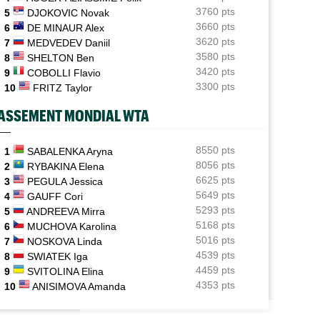
3760 pts
5
DJOKOVIC Novak
ATP - Cincinnati
07/08
3660 pts
6
DE MINAUR Alex
Comme Carlos Alcaraz, Holger Rune a renoncé à
3620 pts
7
MEDVEDEV Daniil
Cincinnati
3580 pts
8
SHELTON Ben
3420 pts
WTA - Toronto
9
COBOLLI Flavio
07/08
Rybakina, Andreeva, Osaka, Gauff... horaires et
3300 pts
10
FRITZ Taylor
diffusion TV
ASSEMENT MONDIAL WTA
WTA - Toronto
07/08
Jelena Ostapenko dénonce les messages d'insultes et
de menaces
8550 pts
1
SABALENKA Aryna
8056 pts
2
RYBAKINA Elena
6625 pts
3
PEGULA Jessica
5649 pts
4
GAUFF Cori
5293 pts
5
ANDREEVA Mirra
5168 pts
6
MUCHOVA Karolina
5016 pts
7
NOSKOVA Linda
4539 pts
8
SWIATEK Iga
4459 pts
9
SVITOLINA Elina
4353 pts
10
ANISIMOVA Amanda