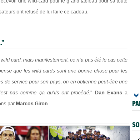
it recevoir une wild-card pour le grand tableau pour sa toute
sateurs ont refusé de lui faire ce cadeau.
."
wild card, mais manifestement, ce n’a pas été le cas cette
Je pense que les wild cards sont une bonne chose pour les
s de service pour son pays, on en obtienne peut-être une
’est pas comme ça qu’ils ont procédé.
"
Dan Evans
a
PA
ions par
Marcos Giron
.
SO