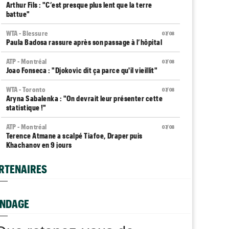
Arthur Fils : "C’est presque plus lent que la terre
battue"
WTA - Blessure
07/08
Paula Badosa rassure après son passage à l’hôpital
ATP - Montréal
07/08
Joao Fonseca : "Djokovic dit ça parce qu'il vieillit"
WTA - Toronto
07/08
Aryna Sabalenka : "On devrait leur présenter cette
statistique !"
ATP - Montréal
07/08
Terence Atmane a scalpé Tiafoe, Draper puis
Khachanov en 9 jours
Plovdiv (CH)
07/08
RTENAIRES
Yannick Alexandrescou, 18 ans, privé d'une première
demie en Chal'
NDAGE
ATP / WTA
07/08
Tous les programmes et résultats du vendredi 7 août
2026