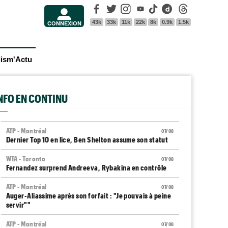
Facebook
Twitter
Instagram
Youtube
Tik Tok
Dailymotion
Threads
43k
33k
11k
22k
8k
0.9k
1.5k
CONNEXION
lism'Actu
INFO EN CONTINU
ATP - Montréal
07/08
Dernier Top 10 en lice, Ben Shelton assume son statut
WTA - Toronto
07/08
Fernandez surprend Andreeva, Rybakina en contrôle
ATP - Montréal
07/08
Auger-Aliassime après son forfait : "Je pouvais à peine
servir""
ATP - Montréal
07/08