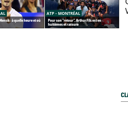
ÉAL
ATP - MONTRÉAL
CA
ensik : à quelle heure et où
Pour son "retour", Arthur Fils est en
Car
huitièmes et rassure
pet
CL