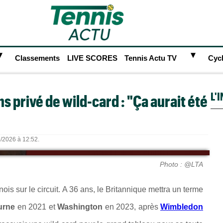
►
►
Classements
LIVE SCORES
Tennis Actu TV
Cyc
L'
s privé de wild-card : "Ça aurait été
6/2026 à 12:52.
Photo : @LTA
ois sur le circuit.
A 36 ans, le Britannique mettra un terme
urne
en 2021 et
Washington
en 2023, après
Wimbledon