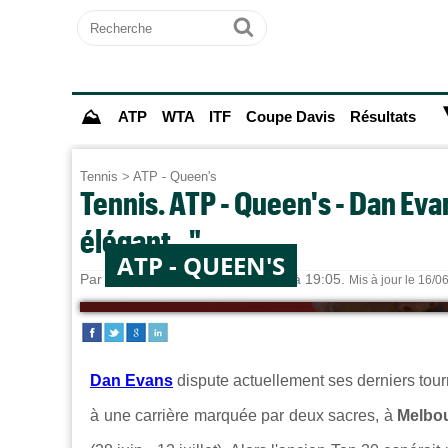
Recherche
Ok
⛰
ATP
WTA
ITF
Coupe Davis
Résultats
Tennis
>
ATP - Queen's
Tennis. ATP - Queen's - Dan Evan
élégant..."
ATP - QUEEN'S
Par
Paul MOUGIN
le 15/06/2026 à 19:05.
Mis à jour le 16/0
Dan Evans
dispute actuellement ses derniers tourn
à une carrière marquée par deux sacres, à
Melbo