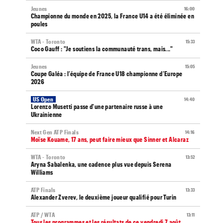
Jeunes
16:00
Championne du monde en 2025, la France U14 a été éliminée en
poules
WTA - Toronto
15:33
Coco Gauff : "Je soutiens la communauté trans, mais..."
Jeunes
15:05
Coupe Galéa : l’équipe de France U18 championne d’Europe
2026
US Open
14:40
Lorenzo Musetti passe d'une partenaire russe à une
Ukrainienne
Next Gen ATP Finals
14:16
Moïse Kouame, 17 ans, peut faire mieux que Sinner et Alcaraz
WTA - Toronto
13:52
Aryna Sabalenka, une cadence plus vue depuis Serena
Williams
ATP Finals
13:33
Alexander Zverev, le deuxième joueur qualifié pour Turin
ATP / WTA
13:11
Tous les programmes et les résultats de ce vendredi 7 août