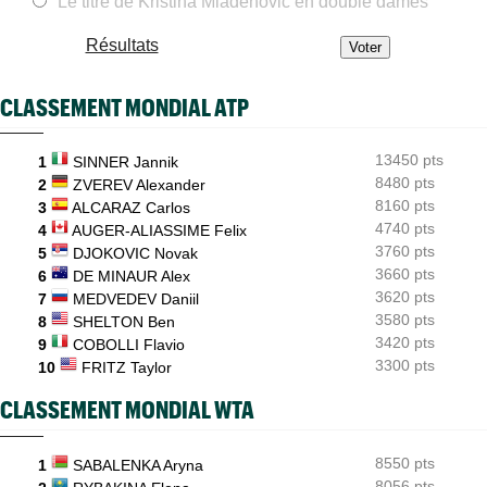
Le titre de Kristina Mladenovic en double dames
Grodzisk Mazowiecki (CH)
10:51
Mathys Erhard s'offre Dzumhur et cible les demi-finales
Résultats
Plovdiv (CH)
10:33
A 18 ans, Yannick Alexandrescou vise une première demie en
CLASSEMENT MONDIAL ATP
Chal'
ATP - Montréal
10:11
Pour son "retour", Arthur Fils est en huitièmes et rassure
13450 pts
1
SINNER Jannik
8480 pts
2
ZVEREV Alexander
ATP - Montréal
09:35
8160 pts
3
ALCARAZ Carlos
Une semaine après Washington, Rafa Jodar dompte encore
4740 pts
Musetti
4
AUGER-ALIASSIME Felix
3760 pts
5
DJOKOVIC Novak
ATP / WTA
09:20
3660 pts
6
DE MINAUR Alex
Tous les résultats de ce jeudi 6 août 2026 et de la nuit
3620 pts
7
MEDVEDEV Daniil
3580 pts
8
SHELTON Ben
3420 pts
9
COBOLLI Flavio
3300 pts
10
FRITZ Taylor
CLASSEMENT MONDIAL WTA
8550 pts
1
SABALENKA Aryna
8056 pts