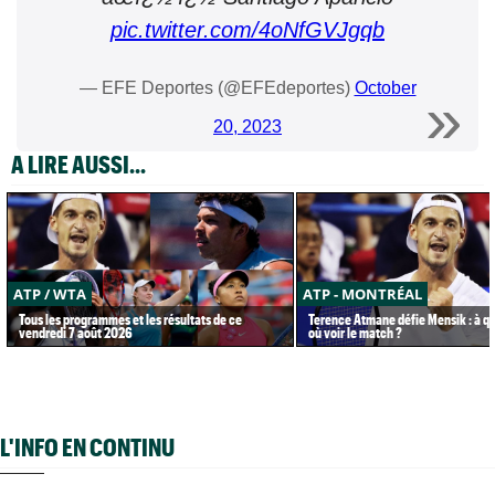
pic.twitter.com/4oNfGVJgqb
— EFE Deportes (@EFEdeportes)
October
20, 2023
A LIRE AUSSI...
ATP / WTA
ATP - MONTRÉAL
Tous les programmes et les résultats de ce
Terence Atmane défie Mensik : à qu
vendredi 7 août 2026
où voir le match ?
L'INFO EN CONTINU