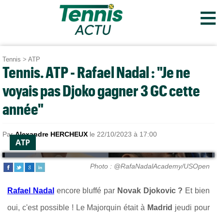
≡
Tennis
>
ATP
Tennis. ATP - Rafael Nadal : "Je ne
voyais pas Djoko gagner 3 GC cette
année"
Par
Alexandre HERCHEUX
le 22/10/2023 à 17:00
ATP
Photo : @RafaNadalAcademy/USOpen
Rafael Nadal
encore bluffé par
Novak Djokovic ?
Et bien
oui, c'est possible ! Le Majorquin était à
Madrid
jeudi pour