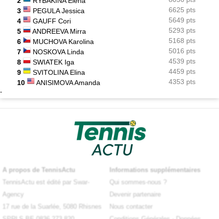
2
RYBAKINA Elena
6625 pts
3
PEGULA Jessica
5649 pts
4
GAUFF Cori
5293 pts
5
ANDREEVA Mirra
5168 pts
6
MUCHOVA Karolina
5016 pts
7
NOSKOVA Linda
4539 pts
8
SWIATEK Iga
4459 pts
9
SVITOLINA Elina
4353 pts
10
ANISIMOVA Amanda
-
A propos de TennisActu
Informations supplémentaires
TennisActu est édité par Swar-
Qui sommes-nous ?
Agency
Devenir partenaire
17 rue de la Suarlée, 5080 Rhisnes
Nous contacter
SPRLS BE 0836.273.820
Conditions Générales
-
Données