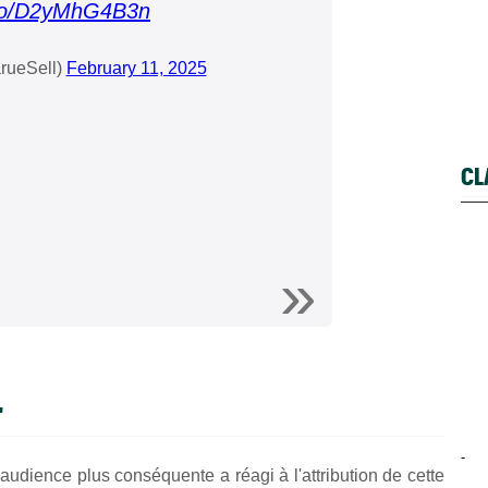
t.co/D2yMhG4B3n
rueSell)
February 11, 2025
CL
"
-
udience plus conséquente a réagi à l'attribution de cette