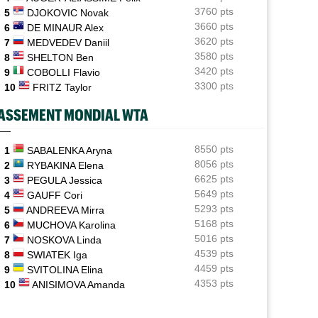
demie en Chal'
3760 pts
5
DJOKOVIC Novak
3660 pts
6
DE MINAUR Alex
ATP - Montréal
10:11
3620 pts
7
MEDVEDEV Daniil
Pour son "retour", Arthur Fils est en huitièmes et
rassure
3580 pts
8
SHELTON Ben
3420 pts
9
COBOLLI Flavio
ATP - Montréal
09:35
3300 pts
10
FRITZ Taylor
Une semaine après Washington, Rafa Jodar dompte
encore Musetti
ASSEMENT MONDIAL WTA
ATP / WTA
09:20
Tous les résultats de ce jeudi 6 août 2026 et de la nuit
8550 pts
1
SABALENKA Aryna
8056 pts
2
RYBAKINA Elena
ATP - Montréal
09:00
6625 pts
3
PEGULA Jessica
Rinderknech profite de l'abandon de Tiafoe et file en
5649 pts
4
GAUFF Cori
huitièmes
5293 pts
5
ANDREEVA Mirra
5168 pts
6
MUCHOVA Karolina
5016 pts
7
NOSKOVA Linda
4539 pts
8
SWIATEK Iga
4459 pts
9
SVITOLINA Elina
4353 pts
10
ANISIMOVA Amanda