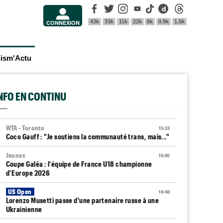
Facebook
Twitter
Instagram
Youtube
Tik Tok
Dailymotion
Threads
43k
33k
11k
22k
8k
0.9k
1.5k
CONNEXION
lism'Actu
INFO EN CONTINU
WTA - Toronto
15:33
Coco Gauff : "Je soutiens la communauté trans, mais..."
Jeunes
15:05
Coupe Galéa : l’équipe de France U18 championne
d’Europe 2026
US Open
14:40
Lorenzo Musetti passe d'une partenaire russe à une
Ukrainienne