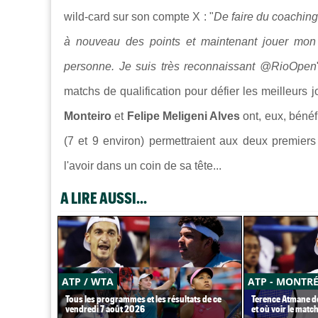
wild-card sur son compte X : "
De faire du coaching
à nouveau des points et maintenant jouer mon 
personne.
Je suis très reconnaissant @RioOpen
matchs de qualification pour défier les meilleurs
Monteiro
et
Felipe Meligeni Alves
ont, eux, bénéf
(7 et 9 environ) permettraient aux deux premiers 
l'avoir dans un coin de sa tête...
A LIRE AUSSI...
ATP / WTA
ATP - MONTR
Tous les programmes et les résultats de ce
Terence Atmane dé
vendredi 7 août 2026
et où voir le match