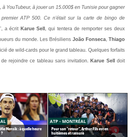
, à YouTubeur, à jouer un 15.000$ en Tunisie pour gagner
premier ATP 500. Ce n'était sur la carte de bingo de
", a écrit
Karue Sell
, qui tentera de remporter ses deux
 joueurs du monde. Les Brésiliens
João Fonseca
,
Thiago
icié de wild-cards pour le grand tableau. Quelques forfaits
de rejoindre ce tableau sans invitation.
Karue Sell
doit
ÉAL
ATP - MONTRÉAL
CA
fie Mensik : à quelle heure
Pour son "retour", Arthur Fils est en
Car
 ?
huitièmes et rassure
pet