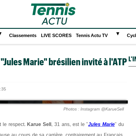
►
►
Classements
LIVE SCORES
Tennis Actu TV
Cyc
L'
 "Jules Marie" brésilien invité à l'ATP
:35
Photos : Instagram @KarueSell
t le respect.
Karue Sell
, 31 ans, est le "
Jules Marie
" du
pause au cours de sa carrière, contrairement au Français,