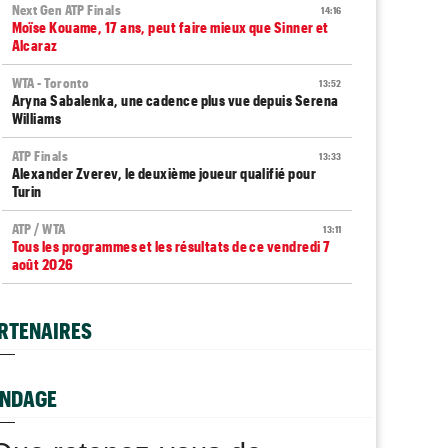
Next Gen ATP Finals
14:16
Moïse Kouame, 17 ans, peut faire mieux que Sinner et
Alcaraz
WTA - Toronto
13:52
Aryna Sabalenka, une cadence plus vue depuis Serena
Williams
ATP Finals
13:33
Alexander Zverev, le deuxième joueur qualifié pour
Turin
ATP / WTA
13:11
Tous les programmes et les résultats de ce vendredi 7
août 2026
WTA - Toronto
12:45
Rybakina ne peut plus être reine, Sabalenka reste n°1
RTENAIRES
mondiale
WTA - Toronto
12:22
Rybakina, Andreeva, Osaka, Gauff : horaires et
NDAGE
diffusion TV
ATP - Montréal
12:04