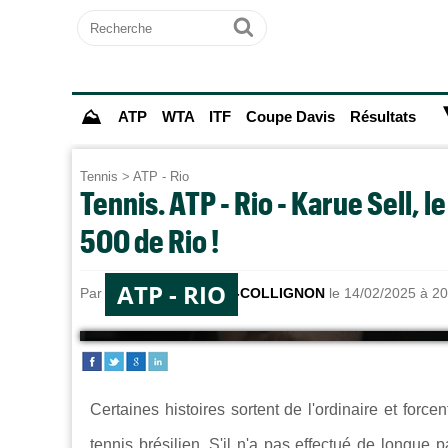
Recherche
Ok
⛰
ATP
WTA
ITF
Coupe Davis
Résultats
Tennis
>
ATP - Rio
Tennis. ATP - Rio - Karue Sell, le
500 de Rio !
ATP - RIO
Par
Timothée THOMAS-COLLIGNON
le 14/02/2025 à 20
Certaines histoires sortent de l'ordinaire et forcen
tennis brésilien. S'il n'a pas effectué de longue 