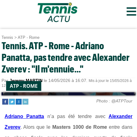
≡
Tennis
>
ATP - Rome
Tennis. ATP - Rome - Adriano
Panatta, pas tendre avec Alexander
Zverev : "Il m'ennuie..."
Par
Jeremy MARTIN
le 14/05/2026 à 16:07.
Mis à jour le 15/05/2026 à
ATP - ROME
12:32.
Photo : @ATPTour
Adriano Panatta
n’a pas été tendre avec
Alexander
Zverev
. Alors que le
Masters 1000 de Rome
entre dans