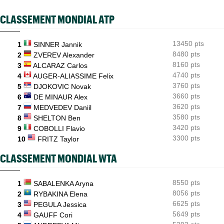
US Open (Q)
15:00
CLASSEMENT MONDIAL ATP
Sept Françaises engagées en qualifs, Kristina Mladenovic
protégée
13450 pts
1
SINNER Jannik
US Open
14:11
Emma Raducanu doit digérer un nouveau forfait, encore un
8480 pts
2
ZVEREV Alexander
coup dur
8160 pts
3
ALCARAZ Carlos
4740 pts
4
AUGER-ALIASSIME Felix
3760 pts
5
DJOKOVIC Novak
3660 pts
6
DE MINAUR Alex
3620 pts
7
MEDVEDEV Daniil
3580 pts
8
SHELTON Ben
3420 pts
9
COBOLLI Flavio
3300 pts
10
FRITZ Taylor
CLASSEMENT MONDIAL WTA
8550 pts
1
SABALENKA Aryna
8056 pts
2
RYBAKINA Elena
6625 pts
3
PEGULA Jessica
5649 pts
4
GAUFF Cori