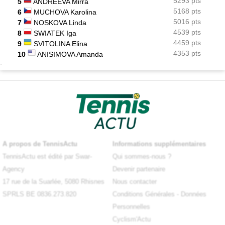
5293 pts
5
ANDREEVA Mirra
5168 pts
6
MUCHOVA Karolina
5016 pts
7
NOSKOVA Linda
4539 pts
8
SWIATEK Iga
4459 pts
9
SVITOLINA Elina
4353 pts
10
ANISIMOVA Amanda
-
A propos de TennisActu
Informations supplémentaires
TennisActu est édité par Swar-
Qui sommes-nous ?
Agency
Devenir partenaire
17 rue de la Suarlée, 5080 Rhisnes
Nous contacter
SPRLS BE 0836.273.820
Conditions Générales
-
Données
Personnelles
Cyclism'Actu