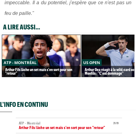
impeccable. Il a du potentiel, j'espère que ce n'est pas un
feu de paille."
A LIRE AUSSI...
ATP - MONTRÉAL
US OPEN
Arthur Fils lâche un set mais s'en sort pour son
Arthur Gea réagit à la wild-card oc
"retour"
Monfils : "C'est dommage"
L'INFO EN CONTINU
ATP - Montréal
21:19
Arthur Fils lâche un set mais s'en sort pour son "retour"