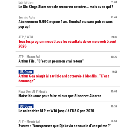
Exhibition
21:07
Le Six Kings Slam sera de retour en octobre... mais avec qui ?
Tennis Actu
20:42
Abonnement 9,99€ et pour 1 an, Tennis Actu sans pub et sans
pop up !
ATP / WTA
20:12
Tous les programmes et tous les résultats de ce mercredi 5 août
2026
ATP - Montréal
19:36
Arthur Fils : "C'est un peu mon vrai retour"
US Open
19:21
Arthur Gea réagit à la wild-card octroyée à Monfils : "C'est
dommage"
Next Gen ATP Finals
19:02
Moïse Kouame peut faire mieux que Sinner et Alcaraz
US Open
18:26
Le calendrier ATP et WTA jusqu'à l'US Open 2026
ATP - Montréal
18:00
Zverev : "Vous pensez que Djokovic se soucie d’une prime ?"