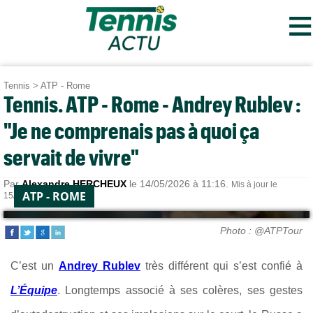
≡
Tennis
>
ATP - Rome
Tennis. ATP - Rome - Andrey Rublev :
"Je ne comprenais pas à quoi ça
servait de vivre"
Par
Alexandre HERCHEUX
le 14/05/2026 à 11:16.
Mis à jour le
ATP - ROME
15/05/2026 à 11:10.
Photo : @ATPTour
C’est un
Andrey Rublev
très différent qui s’est confié à
L’Équipe
. Longtemps associé à ses colères, ses gestes