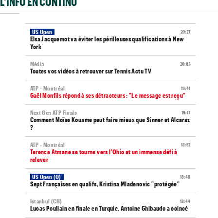
L'INFO EN CONTINU
US Open
20:27
Elsa Jacquemot va éviter les périlleuses qualifications à New
York
Média
20:03
Toutes vos vidéos à retrouver sur Tennis Actu TV
ATP - Montréal
19:41
Gaël Monfils répond à ses détracteurs : "Le message est reçu"
Next Gen ATP Finals
19:17
Comment Moïse Kouame peut faire mieux que Sinner et Alcaraz
?
ATP - Montréal
18:52
Terence Atmane se tourne vers l'Ohio et un immense défi à
relever
US Open (Q)
18:48
Sept Françaises en qualifs, Kristina Mladenovic "protégée"
Istanbul (CH)
18:44
Lucas Poullain en finale en Turquie, Antoine Ghibaudo a coincé