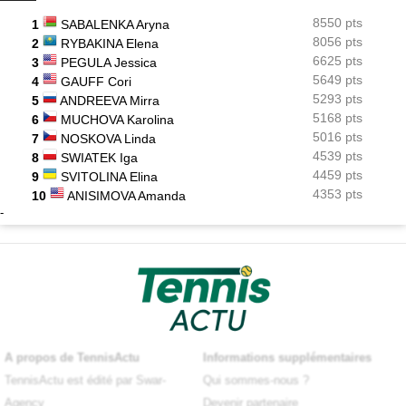
8550 pts
1
SABALENKA Aryna
8056 pts
2
RYBAKINA Elena
6625 pts
3
PEGULA Jessica
5649 pts
4
GAUFF Cori
5293 pts
5
ANDREEVA Mirra
5168 pts
6
MUCHOVA Karolina
5016 pts
7
NOSKOVA Linda
4539 pts
8
SWIATEK Iga
4459 pts
9
SVITOLINA Elina
4353 pts
10
ANISIMOVA Amanda
-
A propos de TennisActu
Informations supplémentaires
TennisActu est édité par Swar-
Qui sommes-nous ?
Agency
Devenir partenaire