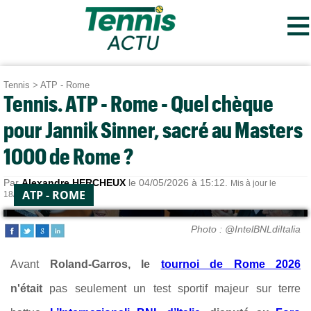
≡
Tennis
>
ATP - Rome
Tennis. ATP - Rome - Quel chèque
pour Jannik Sinner, sacré au Masters
1000 de Rome ?
Par
Alexandre HERCHEUX
le 04/05/2026 à 15:12.
Mis à jour le
ATP - ROME
18/05/2026 à 17:54.
Photo : @IntelBNLdiItalia
Avant
Roland-Garros, le
tournoi de Rome 2026
n'était
pas seulement un test sportif majeur sur terre