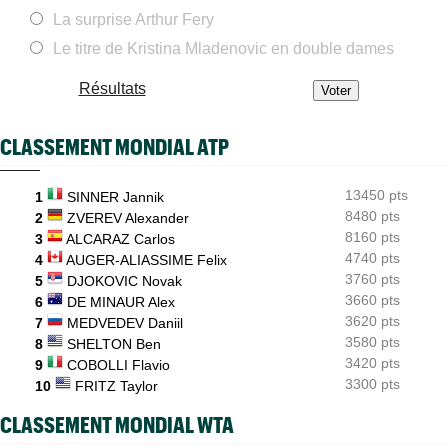
US Open
16:12
La surprise Arthur Fery
Lorenzo Musetti passe d'une équipière russe à une Ukrainienne
Le titre de Kristina Mladenovic en double dames
WTA - Toronto
15:48
Jelena Ostapenko visée par des messages d'insultes et de
Résultats
menaces
ATP - Montréal
15:25
CLASSEMENT MONDIAL ATP
Duncan Chan a scalpé Zverev et rêve de défier l'Equipe France
ATP - Montréal
14:49
13450 pts
Arthur Fils savoure : "J’aime revenir sur les grands tournois"
1
SINNER Jannik
8480 pts
2
ZVEREV Alexander
WTA - Toronto
14:25
8160 pts
3
ALCARAZ Carlos
Aryna Sabalenka taquine ses rivales : "Pourquoi me battre si..."
4740 pts
4
AUGER-ALIASSIME Felix
3760 pts
5
DJOKOVIC Novak
3660 pts
6
DE MINAUR Alex
3620 pts
7
MEDVEDEV Daniil
3580 pts
8
SHELTON Ben
3420 pts
9
COBOLLI Flavio
3300 pts
10
FRITZ Taylor
CLASSEMENT MONDIAL WTA