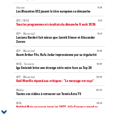
Jeunes
11:38
Les Bleuettes U12 jouent le titre européen ce dimanche
ATP / WTA
11:15
Tous les programmes et résultats du dimanche 9 août 2026
ATP - Montréal
10:51
Luciano Darderi fait mieux que Jannik Sinner et Alexander
Zverev
ATP - Montréal
10:30
Avant Arthur Fils, Rafa Jodar impressionne par sa régularité
WTA - Toronto
10:09
Iga Swiatek brise une étrange série noire face au Top 20
ATP - Montréal
09:59
Gaël Monfils répond aux critiques : "Le message est reçu"
Média
09:44
Toutes vos vidéos à retrouver sur Tennis Actu TV
WTA
09:35
Haddad Maia en pause jusqu'en 2027, João Fonseca prend sa
défense