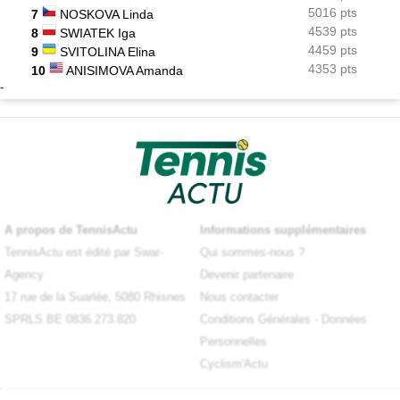
5016 pts
7
NOSKOVA Linda
4539 pts
8
SWIATEK Iga
4459 pts
9
SVITOLINA Elina
4353 pts
10
ANISIMOVA Amanda
-
A propos de TennisActu
Informations supplémentaires
TennisActu est édité par Swar-
Qui sommes-nous ?
Agency
Devenir partenaire
17 rue de la Suarlée, 5080 Rhisnes
Nous contacter
SPRLS BE 0836.273.820
Conditions Générales
-
Données
Personnelles
Cyclism'Actu