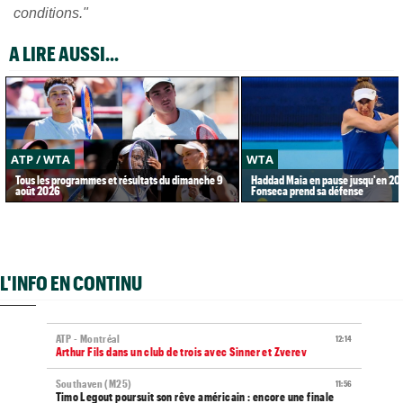
conditions."
A LIRE AUSSI...
ATP / WTA
WTA
Tous les programmes et résultats du dimanche 9
Haddad Maia en pause jusqu'en 20
août 2026
Fonseca prend sa défense
L'INFO EN CONTINU
ATP - Montréal
12:14
Arthur Fils dans un club de trois avec Sinner et Zverev
Southaven (M25)
11:56
Timo Legout poursuit son rêve américain : encore une finale