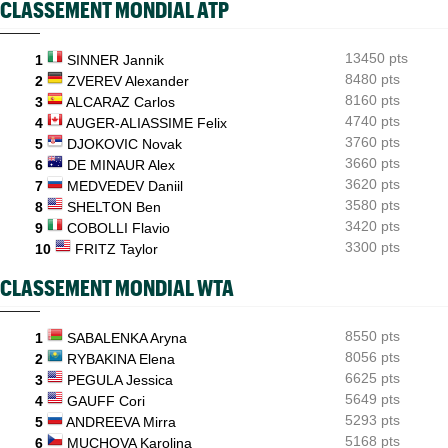
CLASSEMENT MONDIAL ATP
ATP - Montréal
07:35
Joao Fonseca a taquiné Djokovic : "Il dit ça parce qu'il vieillit"
13450 pts
1
SINNER Jannik
ATP - Montréal
07:10
Alexander Zverev s'est raté : "Le pire match de ma saison"
8480 pts
2
ZVEREV Alexander
8160 pts
3
ALCARAZ Carlos
ATP - Blessure
08/08
4740 pts
4
AUGER-ALIASSIME Felix
Frances Tiafoe opéré de la main droite après son abandon
3760 pts
5
DJOKOVIC Novak
3660 pts
6
DE MINAUR Alex
3620 pts
7
MEDVEDEV Daniil
3580 pts
8
SHELTON Ben
3420 pts
9
COBOLLI Flavio
3300 pts
10
FRITZ Taylor
CLASSEMENT MONDIAL WTA
8550 pts
1
SABALENKA Aryna
8056 pts
2
RYBAKINA Elena
6625 pts
3
PEGULA Jessica
5649 pts
4
GAUFF Cori
5293 pts
5
ANDREEVA Mirra
5168 pts
6
MUCHOVA Karolina