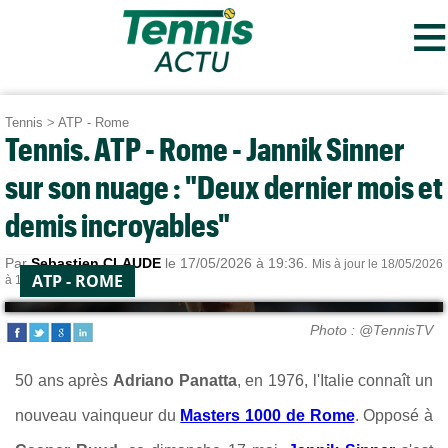
≡
Tennis
>
ATP - Rome
Tennis. ATP - Rome - Jannik Sinner
sur son nuage : "Deux dernier mois et
demis incroyables"
Par
Sebastien CLAUDE
le 17/05/2026 à 19:36.
Mis à jour le 18/05/2026
ATP - ROME
à 13:05.
Photo : @TennisTV
50 ans après
Adriano Panatta
, en 1976, l'Italie connaît un
nouveau vainqueur du
Masters 1000 de Rome
. Opposé à