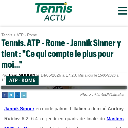
≡
Tennis
>
ATP - Rome
Tennis. ATP - Rome - Jannik Sinner y
tient : "Ce qui compte le plus pour
moi..."
Par
Paul MOUGIN
le 14/05/2026 à 17:20.
Mis à jour le 15/05/2026 à
ATP - ROME
12:49.
Photo : @InteBNLdItalia
Jannik Sinner
en mode patron.
L’Italien
a dominé
Andrey
Rublev
6-2, 6-4 ce jeudi en quarts de finale du
Masters