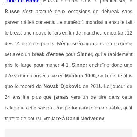
1000 de Rome
. Breaké d’entrée dans le premier set, le
Russe
s’est procuré deux occasions de débreak sans
parvenir à les convertir. Le numéro 1 mondial a ensuite fait
le break une nouvelle fois en fin de manche, remportant 12
des 14 derniers points. Même scénario dans le deuxième
set avec un break d’entrée pour
Sinner,
qui a rapidement
pris le large pour mener 4-1.
Sinner
enchaîne donc une
32e victoire consécutive en
Masters 1000,
soit une de plus
que le record de
Novak Djokovic
en 2011
.
Le joueur de
24 ans file plus que jamais vers un 5e titre dans cette
catégorie cette saison. Une performance remarquable, qu’il
tentera de poursuivre face à
Daniil Medvedev
.