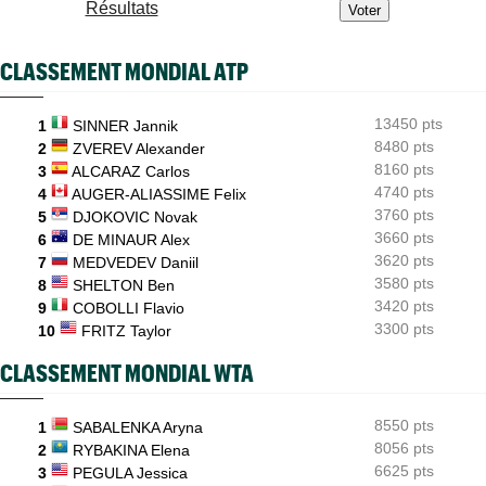
ATP - Cincinnati
07/08
Résultats
Comme Carlos Alcaraz, Holger Rune a renoncé à Cincinnati
WTA - Toronto
07/08
CLASSEMENT MONDIAL ATP
Rybakina, Andreeva, Osaka, Gauff... horaires et diffusion TV
WTA - Toronto
07/08
13450 pts
1
SINNER Jannik
Jelena Ostapenko dénonce les messages d'insultes et de
menaces
8480 pts
2
ZVEREV Alexander
8160 pts
3
ALCARAZ Carlos
4740 pts
4
AUGER-ALIASSIME Felix
3760 pts
5
DJOKOVIC Novak
3660 pts
6
DE MINAUR Alex
3620 pts
7
MEDVEDEV Daniil
3580 pts
8
SHELTON Ben
3420 pts
9
COBOLLI Flavio
3300 pts
10
FRITZ Taylor
CLASSEMENT MONDIAL WTA
8550 pts
1
SABALENKA Aryna
8056 pts
2
RYBAKINA Elena
6625 pts
3
PEGULA Jessica