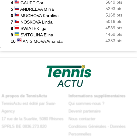
5649 pts
4
GAUFF Cori
5293 pts
5
ANDREEVA Mirra
5168 pts
6
MUCHOVA Karolina
5016 pts
7
NOSKOVA Linda
4539 pts
8
SWIATEK Iga
4459 pts
9
SVITOLINA Elina
4353 pts
10
ANISIMOVA Amanda
-
A propos de TennisActu
Informations supplémentaires
TennisActu est édité par Swar-
Qui sommes-nous ?
Agency
Devenir partenaire
17 rue de la Suarlée, 5080 Rhisnes
Nous contacter
SPRLS BE 0836.273.820
Conditions Générales
-
Données
Personnelles