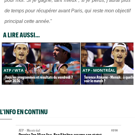
pour moi. Si je gagne, tant mieux ; si je perds, j’aurai plus
de temps pour récupérer avant Paris, qui reste mon objectif
principal cette année.
"
A LIRE AUSSI...
ATP / WTA
ATP - MONTRÉAL
Tous les programmes et résultats du vendredi 7
Terence Atmane - Mensik : à quelle
août 2026
voir le match ?
L'INFO EN CONTINU
ATP - Montréal
07/08
Dernier Top 10 en lice, Ben Shelton assume son statut