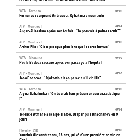
WTA - Toronto
07/08
Fernandez surprend Andreeva, Rybakina en contrôle
ATP - Montréal
07/08
Auger-Aliassime après son forfait : "Je pouvais à peine servir""
ATP - Montréal
07/08
Arthur Fils : "C’est presque plus lent que la terre battue"
WTA - Blessure
07/08
Paula Badosa rassure après son passage à l’hôpital
ATP - Montréal
07/08
Joao Fonseca : "Djokovic dit ça parce qu'il vieillit"
WTA - Toronto
07/08
Aryna Sabalenka : "On devrait leur présenter cette statistique
!"
ATP - Montréal
07/08
Terence Atmane a scalpé Tiafoe, Draper puis Khachanov en 9
jours
Plovdiv (CH)
07/08
Yannick Alexandrescou, 18 ans, privé d'une première demie en
Chal'