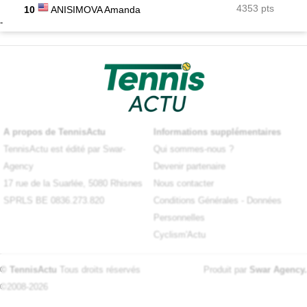
4353 pts
10
ANISIMOVA Amanda
-
A propos de TennisActu
Informations supplémentaires
TennisActu est édité par Swar-
Qui sommes-nous ?
Agency
Devenir partenaire
17 rue de la Suarlée, 5080 Rhisnes
Nous contacter
SPRLS BE 0836.273.820
Conditions Générales
-
Données
Personnelles
Cyclism'Actu
© TennisActu
Tous droits réservés
Produit par
Swar Agency
.
©2008-2026