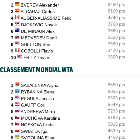
8480 pts
2
ZVEREV Alexander
Plovdiv (CH)
10:33
8160 pts
3
ALCARAZ Carlos
A 18 ans, Yannick Alexandrescou vise une première demie en
4740 pts
Chal'
4
AUGER-ALIASSIME Felix
3760 pts
5
DJOKOVIC Novak
ATP - Montréal
10:11
3660 pts
6
DE MINAUR Alex
Pour son "retour", Arthur Fils est en huitièmes et rassure
3620 pts
7
MEDVEDEV Daniil
3580 pts
8
SHELTON Ben
3420 pts
9
COBOLLI Flavio
3300 pts
10
FRITZ Taylor
CLASSEMENT MONDIAL WTA
8550 pts
1
SABALENKA Aryna
8056 pts
2
RYBAKINA Elena
6625 pts
3
PEGULA Jessica
5649 pts
4
GAUFF Cori
5293 pts
5
ANDREEVA Mirra
5168 pts
6
MUCHOVA Karolina
5016 pts
7
NOSKOVA Linda
4539 pts
8
SWIATEK Iga
4459 pts
9
SVITOLINA Elina