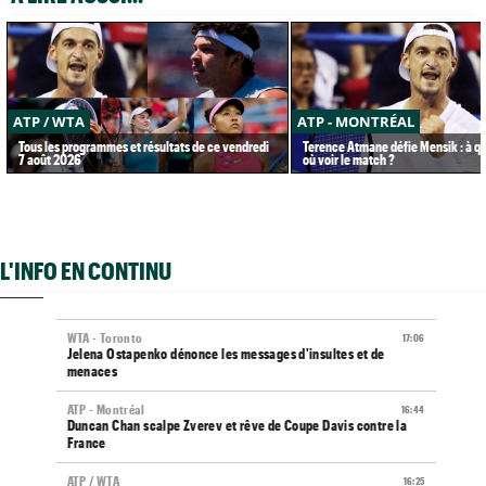
ATP / WTA
ATP - MONTRÉAL
Tous les programmes et résultats de ce vendredi
Terence Atmane défie Mensik : à qu
7 août 2026
où voir le match ?
L'INFO EN CONTINU
WTA - Toronto
17:06
Jelena Ostapenko dénonce les messages d'insultes et de
menaces
ATP - Montréal
16:44
Duncan Chan scalpe Zverev et rêve de Coupe Davis contre la
France
ATP / WTA
16:25