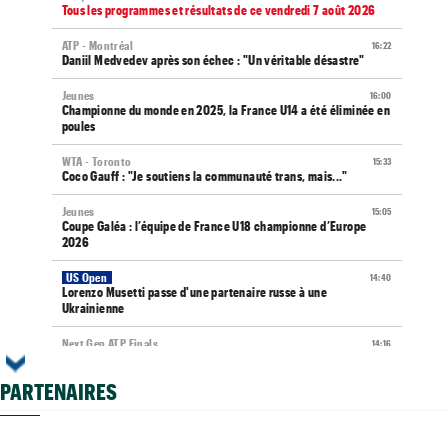
Tous les programmes et résultats de ce vendredi 7 août 2026
ATP - Montréal
16:22
Daniil Medvedev après son échec : "Un véritable désastre"
Jeunes
16:00
Championne du monde en 2025, la France U14 a été éliminée en
poules
WTA - Toronto
15:33
Coco Gauff : "Je soutiens la communauté trans, mais..."
Jeunes
15:05
Coupe Galéa : l’équipe de France U18 championne d’Europe
2026
US Open
14:40
Lorenzo Musetti passe d'une partenaire russe à une
Ukrainienne
Next Gen ATP Finals
14:16
Moïse Kouame, 17 ans, peut faire mieux que Sinner et Alcaraz
PARTENAIRES
WTA - Toronto
13:52
Aryna Sabalenka, une cadence plus vue depuis Serena
Williams