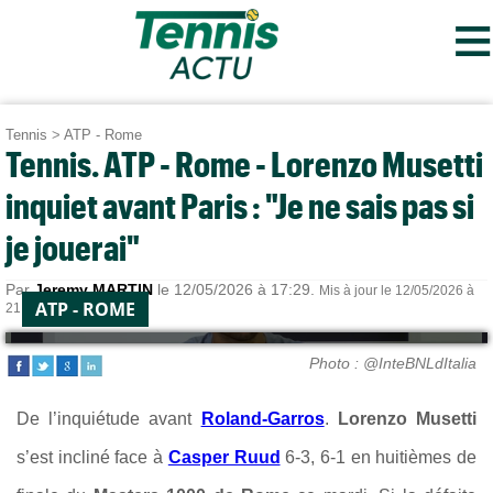
≡
Tennis
>
ATP - Rome
Tennis. ATP - Rome - Lorenzo Musetti
inquiet avant Paris : "Je ne sais pas si
je jouerai"
Par
Jeremy MARTIN
le 12/05/2026 à 17:29.
Mis à jour le 12/05/2026 à
ATP - ROME
21:12.
Photo : @InteBNLdItalia
De l’inquiétude avant
Roland-Garros
.
Lorenzo Musetti
s’est incliné face à
Casper Ruud
6-3, 6-1 en huitièmes de