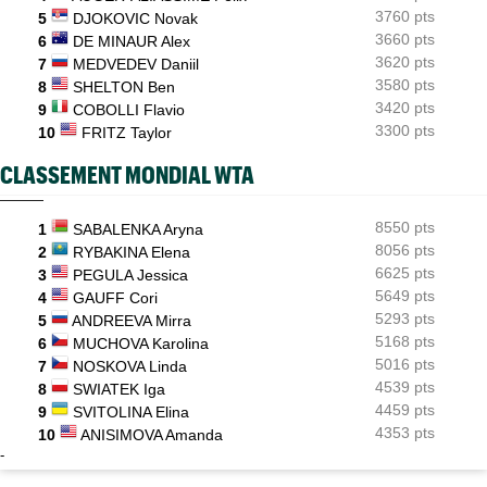
3760 pts
5
DJOKOVIC Novak
3660 pts
6
DE MINAUR Alex
3620 pts
7
MEDVEDEV Daniil
3580 pts
8
SHELTON Ben
3420 pts
9
COBOLLI Flavio
3300 pts
10
FRITZ Taylor
CLASSEMENT MONDIAL WTA
8550 pts
1
SABALENKA Aryna
8056 pts
2
RYBAKINA Elena
6625 pts
3
PEGULA Jessica
5649 pts
4
GAUFF Cori
5293 pts
5
ANDREEVA Mirra
5168 pts
6
MUCHOVA Karolina
5016 pts
7
NOSKOVA Linda
4539 pts
8
SWIATEK Iga
4459 pts
9
SVITOLINA Elina
4353 pts
10
ANISIMOVA Amanda
-