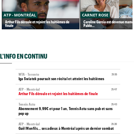
ATP - MONTRÉAL
CARNET ROSE
Arthur Fils déroule et rejoint les huitièmes de
Caroline Garcia est devenue maman
finale
Pablo...
L'INFO EN CONTINU
WTA - Toronto
21:55
Iga Swiatek poursuit son récital et atteint les huitièmes
ATP - Montréal
21:47
Arthur Fils déroule et rejoint les huitièmes de finale
Tennis Actu
21:43
Abonnement 9,99€ et pour 1 an, Tennis Actu sans pub et sans
pop up
ATP - Montréal
21:20
Gaël Monfils... ses adieux à Montréal après un dernier combat