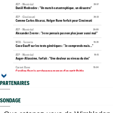
ATP - Montréal
20:57
Daniil Medvedev : "Un match catastrophique, un désastre"
ATP - Cincinnati
20:33
Comme Carlos Alcaraz, Holger Rune forfait pour Cincinnati
ATP - Montréal
20:09
Alexander Zverev : "Je ne pensais pas non plus jouer aussi mal"
WTA - Toronto
19:39
Coco Gauff sur les tests génétiques : "Je comprends mais..."
ATP - Montréal
19:15
Auger-Aliassime, forfait : "Une douleur au niveau du dos"
Carnet Rose
19:04
Caroline Garcia est devenue maman d’un petit Pablo...
US Open
18:50
PARTENAIRES
Elsa Jacquemot va éviter les périlleuses qualifications
US Open
18:40
Arthur Gea privé de wild-card, Gaël Monfils choisi : "C'est
SONDAGE
dommage"
Jeunes
18:25
Championne du monde en 2025, la France U14 éliminée dès les