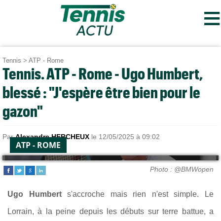
≡
Tennis
>
ATP - Rome
Tennis. ATP - Rome - Ugo Humbert,
blessé : "J'espère être bien pour le
gazon"
Par
Alexandre HERCHEUX
le 12/05/2025 à 09:02
ATP - ROME
Photo : @BMWopen
Ugo Humbert
s'accroche mais rien n'est simple. Le
Lorrain,
à la peine depuis les débuts sur terre battue, a