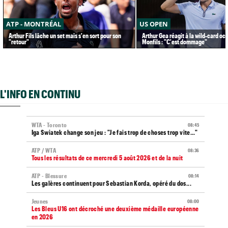
ATP - MONTRÉAL
US OPEN
Arthur Fils lâche un set mais s'en sort pour son
Arthur Gea réagit à la wild-card oc
"retour"
Monfils : "C'est dommage"
L'INFO EN CONTINU
WTA - Toronto
08:45
Iga Swiatek change son jeu : "Je fais trop de choses trop vite..."
ATP / WTA
08:36
Tous les résultats de ce mercredi 5 août 2026 et de la nuit
ATP - Blessure
08:14
Les galères continuent pour Sebastian Korda, opéré du dos...
Jeunes
08:00
Les Bleus U16 ont décroché une deuxième médaille européenne
en 2026