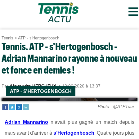
≡
Tennis
>
ATP - s'Hertogenbosch
Tennis. ATP - s'Hertogenbosch -
Adrian Mannarino rayonne à nouveau
et fonce en demies !
Par
Alexandre HERCHEUX
le 12/06/2026 à 13:37
ATP - S'HERTOGENBOSCH
Photo : @ATPTour
Adrian Mannarino
n’avait plus gagné un match depuis
mars avant d’arriver à
s’Hertogenbosch
. Quatre jours plus