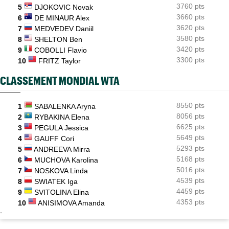
3760 pts
5
DJOKOVIC Novak
3660 pts
6
DE MINAUR Alex
3620 pts
7
MEDVEDEV Daniil
3580 pts
8
SHELTON Ben
3420 pts
9
COBOLLI Flavio
3300 pts
10
FRITZ Taylor
CLASSEMENT MONDIAL WTA
8550 pts
1
SABALENKA Aryna
8056 pts
2
RYBAKINA Elena
6625 pts
3
PEGULA Jessica
5649 pts
4
GAUFF Cori
5293 pts
5
ANDREEVA Mirra
5168 pts
6
MUCHOVA Karolina
5016 pts
7
NOSKOVA Linda
4539 pts
8
SWIATEK Iga
4459 pts
9
SVITOLINA Elina
4353 pts
10
ANISIMOVA Amanda
-