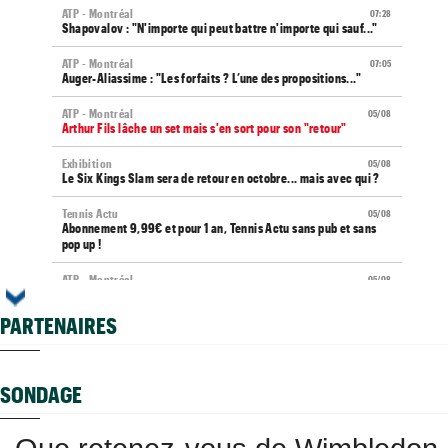
ATP - Montréal
07:28
Shapovalov : "N'importe qui peut battre n'importe qui sauf..."
ATP - Montréal
07:05
Auger-Aliassime : "Les forfaits ? L’une des propositions..."
ATP - Montréal
05/08
Arthur Fils lâche un set mais s'en sort pour son "retour"
Exhibition
05/08
Le Six Kings Slam sera de retour en octobre... mais avec qui ?
Tennis Actu
05/08
Abonnement 9,99€ et pour 1 an, Tennis Actu sans pub et sans
pop up !
ATP - Montréal
05/08
Arthur Fils : "C'est un peu mon vrai retour"
PARTENAIRES
US Open
05/08
Arthur Gea réagit à la wild-card octroyée à Monfils : "C'est
dommage"
SONDAGE
Next Gen ATP Finals
05/08
Moïse Kouame peut faire mieux que Sinner et Alcaraz
US Open
05/08