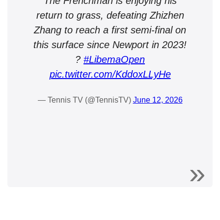
The Frenchman is enjoying his
return to grass, defeating Zhizhen
Zhang to reach a first semi-final on
this surface since Newport in 2023!
?
#LibemaOpen
pic.twitter.com/KddoxLLyHe
— Tennis TV (@TennisTV)
June 12, 2026