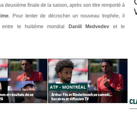
 sa deuxième finale de la saison, après son titre remporté à
sime
. Pour tenter de décrocher un nouveau trophée, il
le entre le huitième mondial
Daniil Medvedev
et le
ATP - MONTRÉAL
AT
es et résultats de ce
Arthur Fils et Rinderknech ce samedi...
En 
26
horaires et diffusion TV
ann
CL