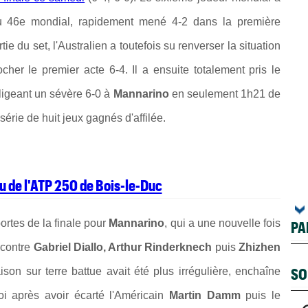
u 46e mondial, rapidement mené 4-2 dans la première
 du set, l'Australien a toutefois su renverser la situation
her le premier acte 6-4. Il a ensuite totalement pris le
ligeant un sévère 6-0 à
Mannarino
en seulement 1h21 de
série de huit jeux gagnés d'affilée.
au de l'ATP 250 de Bois-le-Duc
ortes de la finale pour
Mannarino
, qui a une nouvelle fois
PA
 contre
Gabriel Diallo, Arthur Rinderknech
puis
Zhizhen
SO
aison sur terre battue avait été plus irrégulière, enchaîne
oi après avoir écarté l'Américain
Martin Damm
puis le