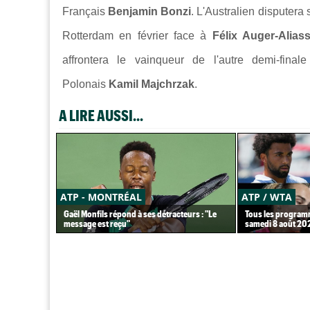
Français
Benjamin Bonzi
. L'Australien disputera
Rotterdam en février face à
Félix Auger-Alias
affrontera le vainqueur de l'autre demi-fina
Polonais
Kamil Majchrzak
.
A LIRE AUSSI...
ATP - MONTRÉAL
ATP / WTA
Gaël Monfils répond à ses détracteurs : "Le
Tous les programm
message est reçu"
samedi 8 août 20