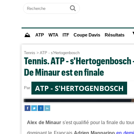
Recherche
Ok
⛰
ATP
WTA
ITF
Coupe Davis
Résultats
Tennis
>
ATP - s'Hertogenbosch
Tennis. ATP - s'Hertogenbosch -
De Minaur est en finale
ATP - S'HERTOGENBOSCH
Par
Hugo SOUBET
le 13/06/2026 à 17:26
Alex de Minaur
s'est qualifié pour la finale du to
dominant le Français
Adrien Mannarino
en demi