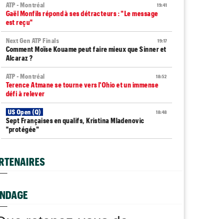
ATP - Montréal
19:41
Gaël Monfils répond à ses détracteurs : "Le message
est reçu"
Next Gen ATP Finals
19:17
Comment Moïse Kouame peut faire mieux que Sinner et
Alcaraz ?
ATP - Montréal
18:52
Terence Atmane se tourne vers l'Ohio et un immense
défi à relever
US Open (Q)
18:48
Sept Françaises en qualifs, Kristina Mladenovic
"protégée"
Istanbul (CH)
18:44
Lucas Poullain en finale en Turquie, Antoine Ghibaudo a
RTENAIRES
coincé
Grodzisk Mazowiecki (CH)
18:40
Mathys Erhard passe à quelques points d'une finale
NDAGE
WTA - Toronto
18:25
Rybakina ne peut plus être reine, Sabalenka n°1 pour le