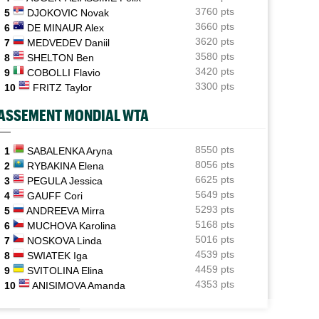
prestigieux Orange Bowl
3760 pts
5
DJOKOVIC Novak
3660 pts
6
DE MINAUR Alex
US Open
16:12
3620 pts
7
MEDVEDEV Daniil
Lorenzo Musetti passe d'une équipière russe à une
Ukrainienne
3580 pts
8
SHELTON Ben
3420 pts
9
COBOLLI Flavio
WTA - Toronto
15:48
3300 pts
10
FRITZ Taylor
Jelena Ostapenko visée par des messages d'insultes et
de menaces
ASSEMENT MONDIAL WTA
ATP - Montréal
15:25
Duncan Chan a scalpé Zverev et rêve de défier l'Equipe
8550 pts
1
SABALENKA Aryna
France
8056 pts
2
RYBAKINA Elena
6625 pts
3
PEGULA Jessica
ATP - Montréal
14:49
5649 pts
4
GAUFF Cori
Arthur Fils savoure : "J’aime revenir sur les grands
5293 pts
5
ANDREEVA Mirra
tournois"
5168 pts
6
MUCHOVA Karolina
5016 pts
7
NOSKOVA Linda
4539 pts
8
SWIATEK Iga
4459 pts
9
SVITOLINA Elina
4353 pts
10
ANISIMOVA Amanda