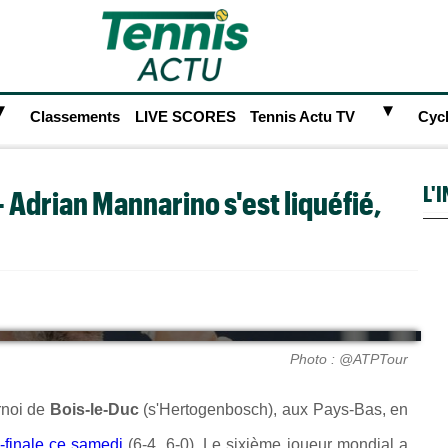
►
►
Classements
LIVE SCORES
Tennis Actu TV
Cyc
L'
 Adrian Mannarino s'est liquéfié,
Photo : @ATPTour
urnoi de
Bois-le-Duc
(s'Hertogenbosch), aux Pays-Bas, en
-finale ce samedi
(6-4, 6-0). Le sixième joueur mondial a