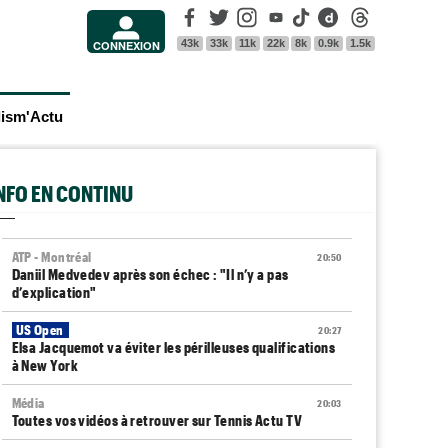
Facebook
Twitter
Instagram
Youtube
Tik Tok
Dailymotion
Threads
43k
33k
11k
22k
8k
0.9k
1.5k
CONNEXION
lism'Actu
INFO EN CONTINU
ATP - Montréal
20:50
Daniil Medvedev après son échec : "Il n’y a pas
d’explication"
US Open
20:27
Elsa Jacquemot va éviter les périlleuses qualifications
à New York
Média
20:03
Toutes vos vidéos à retrouver sur Tennis Actu TV