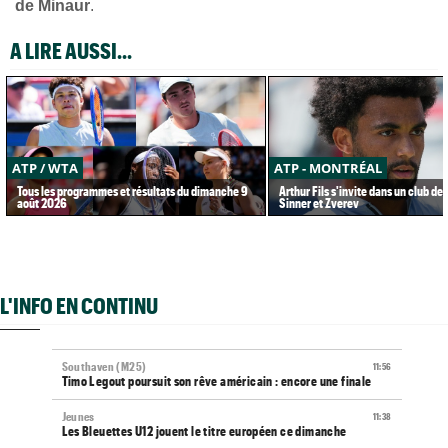
de Minaur
.
A LIRE AUSSI...
ATP / WTA
ATP - MONTRÉAL
Tous les programmes et résultats du dimanche 9
Arthur Fils s'invite dans un club de 
août 2026
Sinner et Zverev
L'INFO EN CONTINU
Southaven (M25)
11:56
Timo Legout poursuit son rêve américain : encore une finale
Jeunes
11:38
Les Bleuettes U12 jouent le titre européen ce dimanche