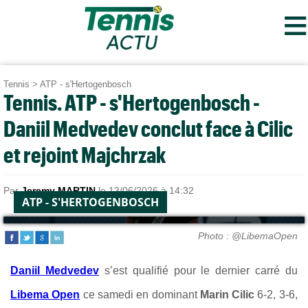
≡
Tennis
>
ATP - s'Hertogenbosch
Tennis. ATP - s'Hertogenbosch -
Daniil Medvedev conclut face à Cilic
et rejoint Majchrzak
Par
Jeremy MARTIN
le 13/06/2026 à 14:32
ATP - S'HERTOGENBOSCH
Photo : @LibemaOpen
Daniil Medvedev
s’est qualifié pour le dernier carré du
Libema Open
ce samedi en dominant
Marin Cilic
6-2, 3-6,