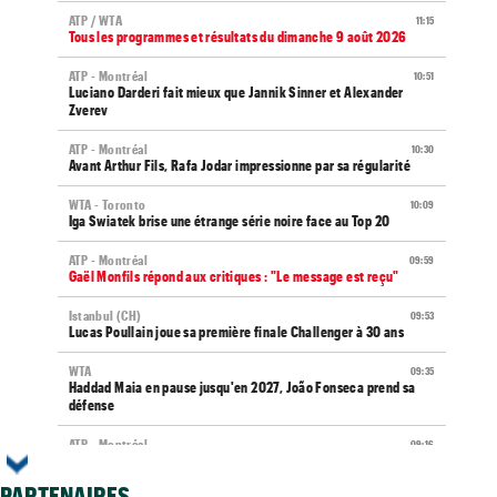
ATP / WTA
11:15
Tous les programmes et résultats du dimanche 9 août 2026
ATP - Montréal
10:51
Luciano Darderi fait mieux que Jannik Sinner et Alexander
Zverev
ATP - Montréal
10:30
Avant Arthur Fils, Rafa Jodar impressionne par sa régularité
WTA - Toronto
10:09
Iga Swiatek brise une étrange série noire face au Top 20
ATP - Montréal
09:59
Gaël Monfils répond aux critiques : "Le message est reçu"
Istanbul (CH)
09:53
Lucas Poullain joue sa première finale Challenger à 30 ans
WTA
09:35
Haddad Maia en pause jusqu'en 2027, João Fonseca prend sa
défense
ATP - Montréal
09:16
Arthur Fils s'invite dans un club de trois avec Sinner et Zverev
PARTENAIRES