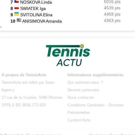
5016 pts
7
NOSKOVA Linda
4539 pts
8
SWIATEK Iga
4459 pts
9
SVITOLINA Elina
4353 pts
10
ANISIMOVA Amanda
-
A propos de TennisActu
Informations supplémentaires
TennisActu est édité par Swar-
Qui sommes-nous ?
Agency
Devenir partenaire
17 rue de la Suarlée, 5080 Rhisnes
Nous contacter
SPRLS BE 0836.273.820
Conditions Générales
-
Données
Personnelles
Cyclism'Actu