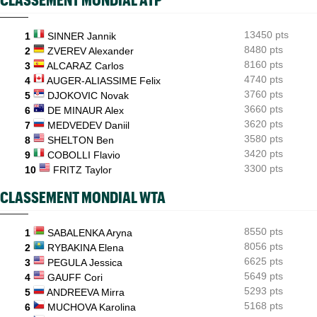
ATP / WTA
08:16
Tous les résultats du samedi 8 août 2026 et de la nuit
13450 pts
1
SINNER Jannik
ATP - Montréal
07:35
Joao Fonseca a taquiné Djokovic : "Il dit ça parce qu'il vieillit"
8480 pts
2
ZVEREV Alexander
8160 pts
3
ALCARAZ Carlos
ATP - Montréal
07:10
4740 pts
4
AUGER-ALIASSIME Felix
Alexander Zverev s'est raté : "Le pire match de ma saison"
3760 pts
5
DJOKOVIC Novak
3660 pts
6
DE MINAUR Alex
3620 pts
7
MEDVEDEV Daniil
3580 pts
8
SHELTON Ben
3420 pts
9
COBOLLI Flavio
3300 pts
10
FRITZ Taylor
CLASSEMENT MONDIAL WTA
8550 pts
1
SABALENKA Aryna
8056 pts
2
RYBAKINA Elena
6625 pts
3
PEGULA Jessica
5649 pts
4
GAUFF Cori
5293 pts
5
ANDREEVA Mirra
5168 pts
6
MUCHOVA Karolina