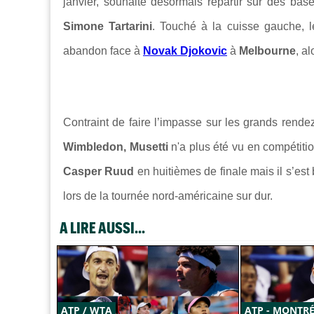
janvier, souhaite désormais repartir sur des bas
Simone Tartarini
. Touché à la cuisse gauche, 
abandon face à
Novak Djokovic
à
Melbourne
, a
Contraint de faire l’impasse sur les grands rend
Wimbledon, Musetti
n'a plus été vu en compétiti
Casper Ruud
en huitièmes de finale mais il s’est b
lors de la tournée nord-américaine sur dur.
A LIRE AUSSI...
ATP / WTA
ATP - MONTR