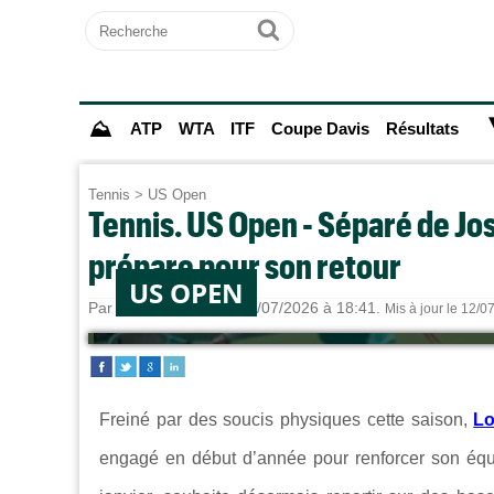
Recherche
Ok
⛰
ATP
WTA
ITF
Coupe Davis
Résultats
Tennis
>
US Open
Tennis. US Open - Séparé de Jo
prépare pour son retour
US OPEN
Par
Paul MOUGIN
le 07/07/2026 à 18:41.
Mis à jour le 12/0
Freiné par des soucis physiques cette saison,
Lo
engagé en début d’année pour renforcer son équip