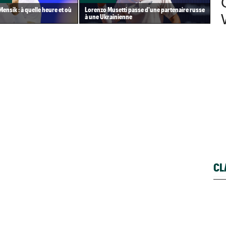
ensik : à quelle heure et où
Lorenzo Musetti passe d'une partenaire russe
Pou
à une Ukrainienne
hui
CL