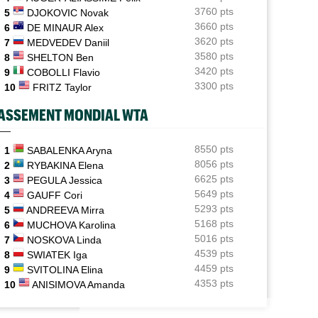
3760 pts
5
DJOKOVIC Novak
ATP - Cincinnati
17:29
3660 pts
6
DE MINAUR Alex
Comme Carlos Alcaraz, Holger Rune a renoncé à
3620 pts
7
MEDVEDEV Daniil
Cincinnati
3580 pts
8
SHELTON Ben
3420 pts
WTA - Toronto
9
COBOLLI Flavio
17:26
Rybakina, Andreeva, Osaka, Gauff... horaires et
3300 pts
10
FRITZ Taylor
diffusion TV
ASSEMENT MONDIAL WTA
WTA - Toronto
17:06
Jelena Ostapenko dénonce les messages d'insultes et
de menaces
8550 pts
1
SABALENKA Aryna
8056 pts
2
RYBAKINA Elena
6625 pts
3
PEGULA Jessica
5649 pts
4
GAUFF Cori
5293 pts
5
ANDREEVA Mirra
5168 pts
6
MUCHOVA Karolina
5016 pts
7
NOSKOVA Linda
4539 pts
8
SWIATEK Iga
4459 pts
9
SVITOLINA Elina
4353 pts
10
ANISIMOVA Amanda