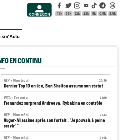
Facebook
Twitter
Instagram
Youtube
Tik Tok
Dailymotion
Threads
43k
33k
11k
22k
8k
0.9k
1.5k
CONNEXION
lism'Actu
INFO EN CONTINU
ATP - Montréal
22:30
Dernier Top 10 en lice, Ben Shelton assume son statut
WTA - Toronto
22:10
Fernandez surprend Andreeva, Rybakina en contrôle
ATP - Montréal
21:33
Auger-Aliassime après son forfait : "Je pouvais à peine
servir""
ATP - Montréal
21:08