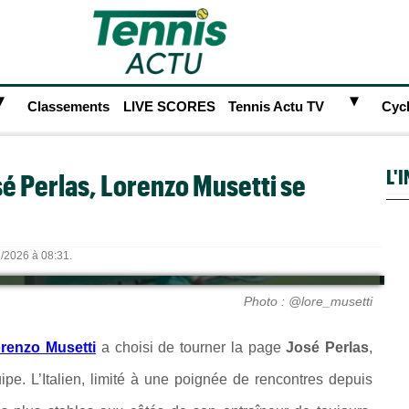
►
►
Classements
LIVE SCORES
Tennis Actu TV
Cyc
L'
sé Perlas, Lorenzo Musetti se
7/2026 à 08:31.
Photo : @lore_musetti
renzo Musetti
a choisi de tourner la page
José Perlas
,
e. L’Italien, limité à une poignée de rencontres depuis