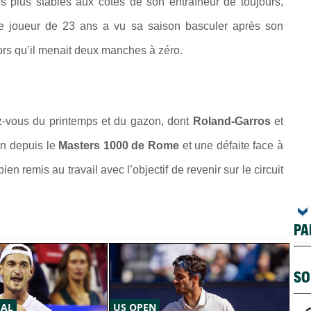
es plus stables aux côtés de son entraîneur de toujours,
le joueur de 23 ans a vu sa saison basculer après son
lors qu’il menait deux manches à zéro.
ez-vous du printemps et du gazon, dont
Roland-Garros
et
on depuis le
Masters 1000 de Rome
et une défaite face à
ien remis au travail avec l’objectif de revenir sur le circuit
PA
SO
ÉAL
US OPEN
AT