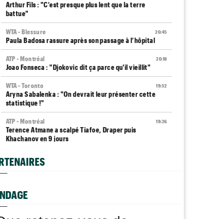
Arthur Fils : "C’est presque plus lent que la terre
battue"
WTA - Blessure
20:45
Paula Badosa rassure après son passage à l’hôpital
ATP - Montréal
20:18
Joao Fonseca : "Djokovic dit ça parce qu'il vieillit"
WTA - Toronto
19:52
Aryna Sabalenka : "On devrait leur présenter cette
statistique !"
ATP - Montréal
19:26
Terence Atmane a scalpé Tiafoe, Draper puis
Khachanov en 9 jours
Plovdiv (CH)
19:00
RTENAIRES
Yannick Alexandrescou, 18 ans, privé d'une première
demie en Chal'
NDAGE
ATP / WTA
18:56
Tous les programmes et résultats du vendredi 7 août
2026
P - MONTRÉAL
CARNET ROSE