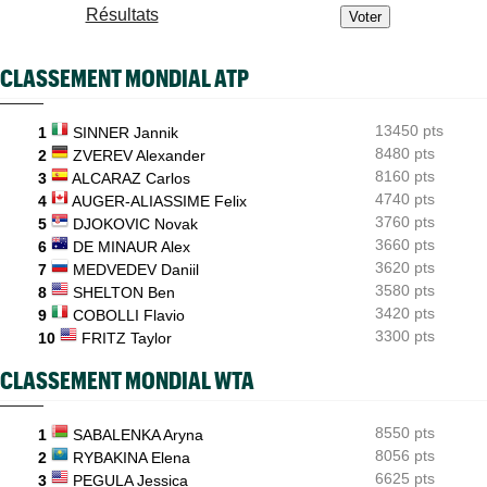
Arthur Fils éteint Norrie et aura une revanche à prendre en
Résultats
quarts
WTA - Blessure
08:25
CLASSEMENT MONDIAL ATP
Paula Badosa a donné des nouvelles après un passage à
l’hôpital...
13450 pts
1
SINNER Jannik
ATP / WTA
08:16
Tous les résultats du samedi 8 août 2026 et de la nuit
8480 pts
2
ZVEREV Alexander
8160 pts
3
ALCARAZ Carlos
ATP - Montréal
07:35
4740 pts
4
AUGER-ALIASSIME Felix
Joao Fonseca a taquiné Djokovic : "Il dit ça parce qu'il vieillit"
3760 pts
5
DJOKOVIC Novak
3660 pts
6
DE MINAUR Alex
3620 pts
7
MEDVEDEV Daniil
3580 pts
8
SHELTON Ben
3420 pts
9
COBOLLI Flavio
3300 pts
10
FRITZ Taylor
CLASSEMENT MONDIAL WTA
8550 pts
1
SABALENKA Aryna
8056 pts
2
RYBAKINA Elena
6625 pts
3
PEGULA Jessica