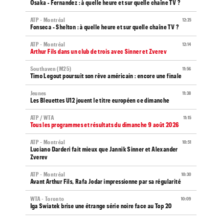
Osaka - Fernandez : à quelle heure et sur quelle chaîne TV ?
ATP - Montréal
12:25
Fonseca - Shelton : à quelle heure et sur quelle chaîne TV ?
ATP - Montréal
12:14
Arthur Fils dans un club de trois avec Sinner et Zverev
Southaven (M25)
11:56
Timo Legout poursuit son rêve américain : encore une finale
Jeunes
11:38
Les Bleuettes U12 jouent le titre européen ce dimanche
ATP / WTA
11:15
Tous les programmes et résultats du dimanche 9 août 2026
ATP - Montréal
10:51
Luciano Darderi fait mieux que Jannik Sinner et Alexander
Zverev
ATP - Montréal
10:30
Avant Arthur Fils, Rafa Jodar impressionne par sa régularité
WTA - Toronto
10:09
Iga Swiatek brise une étrange série noire face au Top 20