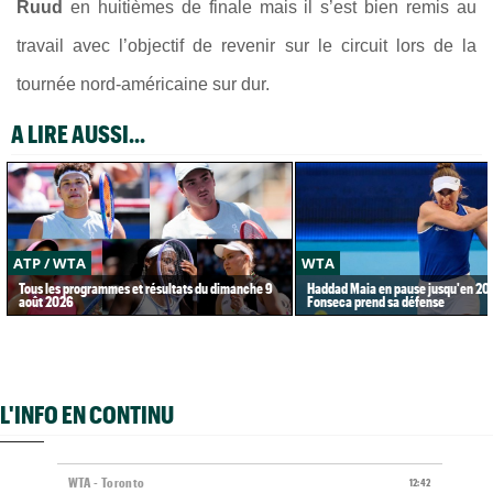
Ruud
en huitièmes de finale mais il s’est bien remis au
travail avec l’objectif de revenir sur le circuit lors de la
tournée nord-américaine sur dur.
A LIRE AUSSI...
ATP / WTA
WTA
Tous les programmes et résultats du dimanche 9
Haddad Maia en pause jusqu'en 20
août 2026
Fonseca prend sa défense
L'INFO EN CONTINU
WTA - Toronto
12:42