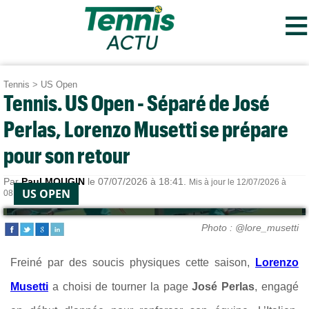
≡
Tennis
>
US Open
Tennis. US Open - Séparé de José
Perlas, Lorenzo Musetti se prépare
pour son retour
Par
Paul MOUGIN
le 07/07/2026 à 18:41.
Mis à jour le 12/07/2026 à
US OPEN
08:31.
Photo : @lore_musetti
Freiné par des soucis physiques cette saison,
Lorenzo
Musetti
a choisi de tourner la page
José Perlas
, engagé