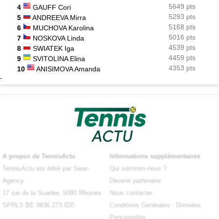
5649 pts
4
GAUFF Cori
5293 pts
5
ANDREEVA Mirra
5168 pts
6
MUCHOVA Karolina
5016 pts
7
NOSKOVA Linda
4539 pts
8
SWIATEK Iga
4459 pts
9
SVITOLINA Elina
4353 pts
10
ANISIMOVA Amanda
-
A propos de TennisActu
Informations supplémentaires
TennisActu est édité par Swar-
Qui sommes-nous ?
Agency
Devenir partenaire
17 rue de la Suarlée, 5080 Rhisnes
Nous contacter
SPRLS BE 0836.273.820
Conditions Générales
-
Données
Personnelles