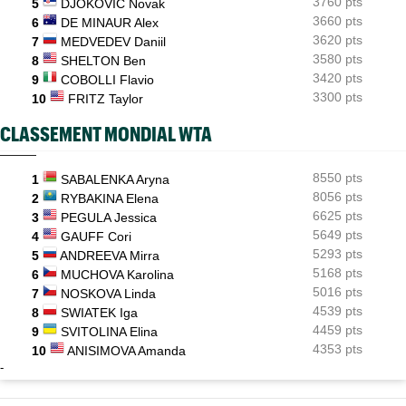
3760 pts
5
DJOKOVIC Novak
3660 pts
6
DE MINAUR Alex
3620 pts
7
MEDVEDEV Daniil
3580 pts
8
SHELTON Ben
3420 pts
9
COBOLLI Flavio
3300 pts
10
FRITZ Taylor
CLASSEMENT MONDIAL WTA
8550 pts
1
SABALENKA Aryna
8056 pts
2
RYBAKINA Elena
6625 pts
3
PEGULA Jessica
5649 pts
4
GAUFF Cori
5293 pts
5
ANDREEVA Mirra
5168 pts
6
MUCHOVA Karolina
5016 pts
7
NOSKOVA Linda
4539 pts
8
SWIATEK Iga
4459 pts
9
SVITOLINA Elina
4353 pts
10
ANISIMOVA Amanda
-