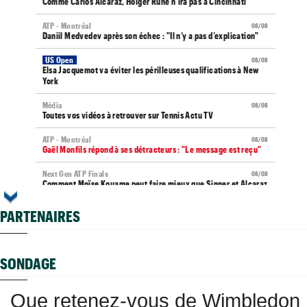
Comme Carlos Alcaraz, Holger Rune n'ira pas à Cincinnati
ATP - Montréal
08/08
Daniil Medvedev après son échec : "Il n’y a pas d’explication"
US Open
08/08
Elsa Jacquemot va éviter les périlleuses qualifications à New
York
Média
08/08
Toutes vos vidéos à retrouver sur Tennis Actu TV
ATP - Montréal
08/08
Gaël Monfils répond à ses détracteurs : "Le message est reçu"
Next Gen ATP Finals
08/08
Comment Moïse Kouame peut faire mieux que Sinner et Alcaraz
?
PARTENAIRES
ATP - Montréal
08/08
Terence Atmane se tourne vers l'Ohio et un immense défi à
relever
SONDAGE
US Open (Q)
08/08
Sept Françaises en qualifs, Kristina Mladenovic "protégée"
Que retenez-vous de Wimbledon
Istanbul (CH)
08/08