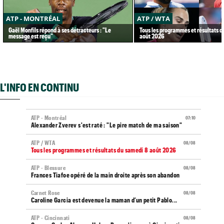
ATP - MONTRÉAL
ATP / WTA
Gaël Monfils répond à ses détracteurs : "Le
Tous les programmes et résultats d
message est reçu"
août 2026
L'INFO EN CONTINU
ATP - Montréal
07:10
Alexander Zverev s'est raté : "Le pire match de ma saison"
ATP / WTA
08/08
Tous les programmes et résultats du samedi 8 août 2026
ATP - Blessure
08/08
Frances Tiafoe opéré de la main droite après son abandon
Carnet Rose
08/08
Caroline Garcia est devenue la maman d’un petit Pablo...
ATP - Cincinnati
08/08