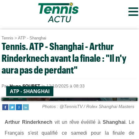
≡
Tennis
>
ATP - Shanghai
Tennis. ATP - Shanghai - Arthur
Rinderknech avant la finale : "Il n'y
aura pas de perdant"
Par
Hugo SOUBET
le 12/10/2025 à 08:33
ATP - SHANGHAI
Photos : @TennisTV / Rolex Shanghai Masters
Arthur Rinderknech
vit un rêve évéillé à
Shanghai
. Le
Français s'est qualifié ce samedi pour la finale de