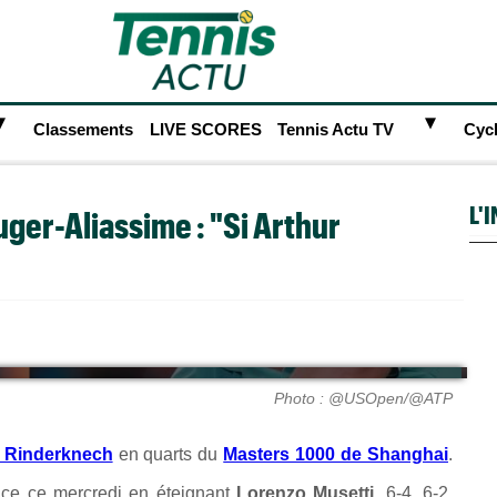
►
►
Classements
LIVE SCORES
Tennis Actu TV
Cyc
L'
uger-Aliassime : "Si Arthur
Photo : @USOpen/@ATP
r Rinderknech
en quarts du
Masters 1000 de Shanghai
.
nce ce mercredi en éteignant
Lorenzo Musetti
, 6-4, 6-2.