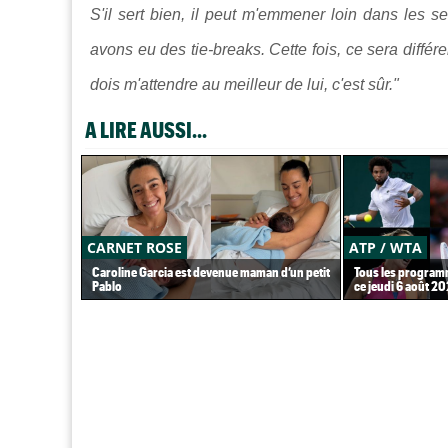
S'il sert bien, il peut m'emmener loin dans les 
avons eu des tie-breaks. Cette fois, ce sera différen
dois m'attendre au meilleur de lui, c'est sûr."
A LIRE AUSSI...
CARNET ROSE
ATP / WTA
Caroline Garcia est devenue maman d’un petit
Tous les programm
Pablo
ce jeudi 6 août 2