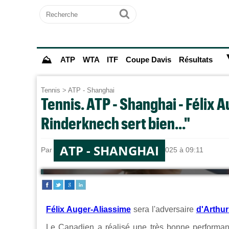
Recherche
Ok
⛰
ATP
WTA
ITF
Coupe Davis
Résultats
Tennis
>
ATP - Shanghai
Tennis. ATP - Shanghai - Félix A
Rinderknech sert bien..."
ATP - SHANGHAI
Par
Alexandre HERCHEUX
le 10/10/2025 à 09:11
Félix Auger-Aliassime
sera l'adversaire
d'Arthu
Le Canadien a réalisé une très bonne performa