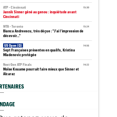
ATP - Cincinnati
15:30
Jannik Sinner gêné au genou : inquiétude avant
Cincinnati
WTA - Toronto
15:24
Bianca Andreescu, très déçue : "J’ai l’impression de
décevoir..."
US Open (Q)
14:56
Sept Françaises présentes en qualifs, Kristina
Mladenovic protégée
Next Gen ATP Finals
14:22
Moïse Kouame pourrait faire mieux que Sinner et
Alcaraz
ATP - Montréal
14:06
RTENAIRES
Fils, Rinderknech et Droguet ce jeudi : horaires et
diffusion TV
BJK Cup
NDAGE
13:59
Zheng, Rybakina, Noskova... : qui jouera les BJK Cup
Finals ?