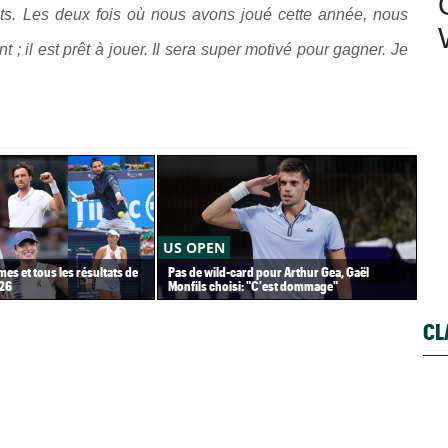
sets. Les deux fois où nous avons joué cette année, nous
t ; il est prêt à jouer. Il sera super motivé pour gagner. Je
US OPEN
US
es et tous les résultats de
Pas de wild-card pour Arthur Gea, Gaël
Gaë
026
Monfils choisi: "C'est dommage"
Gea
CL