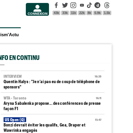
Facebook
Twitter
Instagram
Youtube
Tik Tok
Dailymotion
Threads
43k
33k
11k
22k
8k
0.9k
1.5k
CONNEXION
lism'Actu
INFO EN CONTINU
INTERVIEW
16:39
Quentin Halys : "Je n’ai pas eu de coup de téléphone de
sponsors"
WTA - Toronto
16:11
Aryna Sabalenka propose... des conférences de presse
façon F1
US Open (Q)
15:47
Bonzi devrait éviter les qualifs, Gea, Draper et
Wawrinka engagés