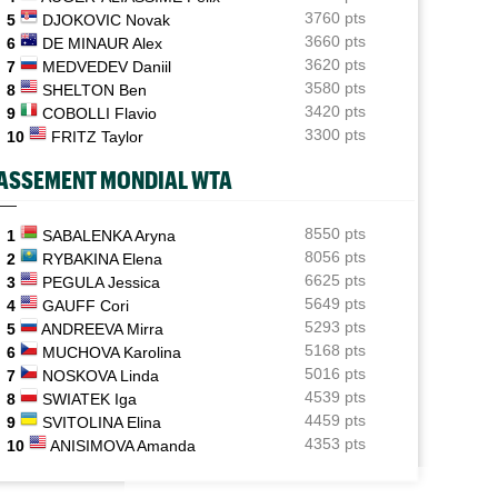
Pas de wild-card pour Arthur Gea, Gaël Monfils choisi:
3760 pts
5
DJOKOVIC Novak
"C'est dommage"
3660 pts
6
DE MINAUR Alex
3620 pts
7
MEDVEDEV Daniil
Média
11:51
Toutes vos vidéos à retrouver sur Tennis Actu TV...
3580 pts
8
SHELTON Ben
3420 pts
9
COBOLLI Flavio
US Open
11:44
3300 pts
10
FRITZ Taylor
Le calendrier ATP et WTA jusqu'à l'US Open 2026
ASSEMENT MONDIAL WTA
Tennis Actu
11:30
Abonnement 9,99€ et pour 1 an, Tennis Actu sans pub
et sans pop up !
8550 pts
1
SABALENKA Aryna
8056 pts
2
RYBAKINA Elena
Jeunes
11:20
6625 pts
3
PEGULA Jessica
Coupe Galéa : l’équipe de France U18 sacrée
5649 pts
4
GAUFF Cori
championne d’Europe !
5293 pts
5
ANDREEVA Mirra
5168 pts
6
MUCHOVA Karolina
5016 pts
7
NOSKOVA Linda
4539 pts
8
SWIATEK Iga
4459 pts
9
SVITOLINA Elina
4353 pts
10
ANISIMOVA Amanda