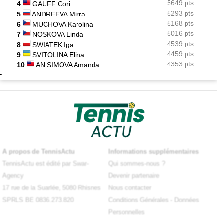
5649 pts
4
GAUFF Cori
5293 pts
5
ANDREEVA Mirra
5168 pts
6
MUCHOVA Karolina
5016 pts
7
NOSKOVA Linda
4539 pts
8
SWIATEK Iga
4459 pts
9
SVITOLINA Elina
4353 pts
10
ANISIMOVA Amanda
-
A propos de TennisActu
Informations supplémentaires
TennisActu est édité par Swar-
Qui sommes-nous ?
Agency
Devenir partenaire
17 rue de la Suarlée, 5080 Rhisnes
Nous contacter
SPRLS BE 0836.273.820
Conditions Générales
-
Données
Personnelles