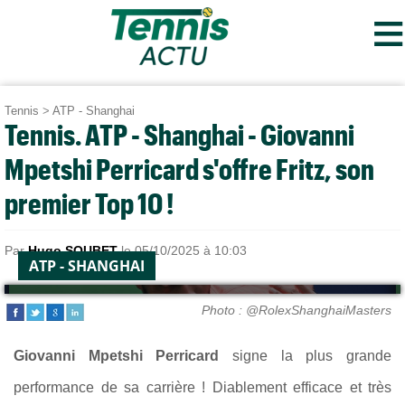
≡
Tennis
>
ATP - Shanghai
Tennis. ATP - Shanghai - Giovanni
Mpetshi Perricard s'offre Fritz, son
premier Top 10 !
Par
Hugo SOUBET
le 05/10/2025 à 10:03
ATP - SHANGHAI
Photo : @RolexShanghaiMasters
Giovanni Mpetshi Perricard
signe la plus grande
performance de sa carrière ! Diablement efficace et très