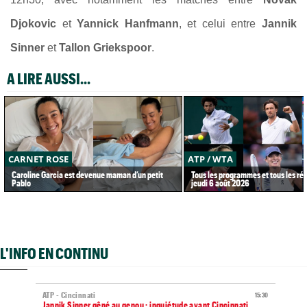
Djokovic
et
Yannick Hanfmann
, et celui entre
Jannik
Sinner
et
Tallon Griekspoor
.
A LIRE AUSSI...
CARNET ROSE
ATP / WTA
Caroline Garcia est devenue maman d’un petit
Tous les programmes et tous les rés
Pablo
jeudi 6 août 2026
L'INFO EN CONTINU
ATP - Cincinnati
15:30
Jannik Sinner gêné au genou : inquiétude avant Cincinnati