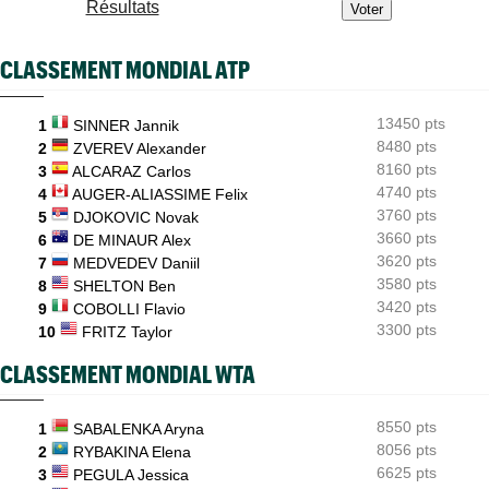
Résultats
Coupe Galéa : l’équipe de France U18 sacrée championne
d’Europe !
CLASSEMENT MONDIAL ATP
ATP - Montréal
11:12
João Fonseca répond aux critiques : "Le circuit est épuisant"
13450 pts
1
SINNER Jannik
ATP - Montréal
10:52
Tallon Griekspoor a piégé Zverev : "J’ai failli jeter l’éponge"
8480 pts
2
ZVEREV Alexander
8160 pts
3
ALCARAZ Carlos
ATP - Montréal
10:40
4740 pts
4
AUGER-ALIASSIME Felix
Gaël Monfils : ses adieux à Montréal après un dernier combat
3760 pts
5
DJOKOVIC Novak
3660 pts
6
DE MINAUR Alex
3620 pts
7
MEDVEDEV Daniil
3580 pts
8
SHELTON Ben
3420 pts
9
COBOLLI Flavio
3300 pts
10
FRITZ Taylor
CLASSEMENT MONDIAL WTA
8550 pts
1
SABALENKA Aryna
8056 pts
2
RYBAKINA Elena
6625 pts
3
PEGULA Jessica