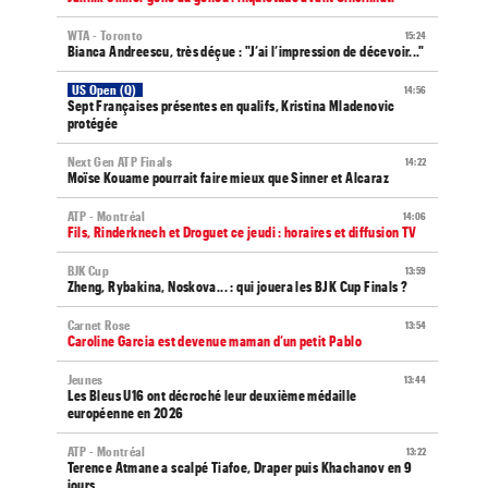
WTA - Toronto
15:24
Bianca Andreescu, très déçue : "J’ai l’impression de décevoir..."
US Open (Q)
14:56
Sept Françaises présentes en qualifs, Kristina Mladenovic
protégée
Next Gen ATP Finals
14:22
Moïse Kouame pourrait faire mieux que Sinner et Alcaraz
ATP - Montréal
14:06
Fils, Rinderknech et Droguet ce jeudi : horaires et diffusion TV
BJK Cup
13:59
Zheng, Rybakina, Noskova... : qui jouera les BJK Cup Finals ?
Carnet Rose
13:54
Caroline Garcia est devenue maman d’un petit Pablo
Jeunes
13:44
Les Bleus U16 ont décroché leur deuxième médaille
européenne en 2026
ATP - Montréal
13:22
Terence Atmane a scalpé Tiafoe, Draper puis Khachanov en 9
jours