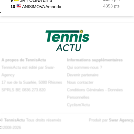
9
SVITOLINA Elina
4353 pts
10
ANISIMOVA Amanda
-
A propos de TennisActu
Informations supplémentaires
TennisActu est édité par Swar-
Qui sommes-nous ?
Agency
Devenir partenaire
17 rue de la Suarlée, 5080 Rhisnes
Nous contacter
SPRLS BE 0836.273.820
Conditions Générales
-
Données
Personnelles
Cyclism'Actu
© TennisActu
Tous droits réservés
Produit par
Swar Agency
.
©2008-2026