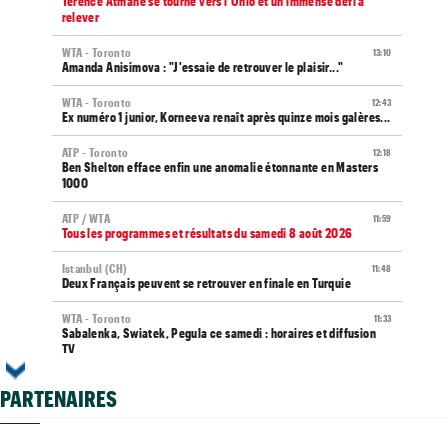
Terence Atmane se tourne vers l'Ohio et un immense défi à
relever
WTA - Toronto
13:10
Amanda Anisimova : "J'essaie de retrouver le plaisir..."
WTA - Toronto
12:43
Ex numéro 1 junior, Korneeva renaît après quinze mois galères...
ATP - Toronto
12:18
Ben Shelton efface enfin une anomalie étonnante en Masters
1000
ATP / WTA
11:59
Tous les programmes et résultats du samedi 8 août 2026
Istanbul (CH)
11:48
Deux Français peuvent se retrouver en finale en Turquie
WTA - Toronto
11:33
Sabalenka, Swiatek, Pegula ce samedi : horaires et diffusion
TV
Grodzisk Mazowiecki (CH)
11:19
PARTENAIRES
Mathys Erhard peut aller chercher sa plus belle finale
ATP - Montréal
11:02