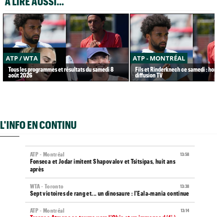
A LIRE AUSSI...
ATP / WTA
ATP - MONTRÉAL
Tous les programmes et résultats du samedi 8
Fils et Rinderknech ce samedi : hor
août 2026
diffusion TV
L'INFO EN CONTINU
ATP - Montréal
13:58
Fonseca et Jodar imitent Shapovalov et Tsitsipas, huit ans
après
WTA - Toronto
13:38
Sept victoires de rang et... un dinosaure : l'Eala-mania continue
ATP - Montréal
13:14