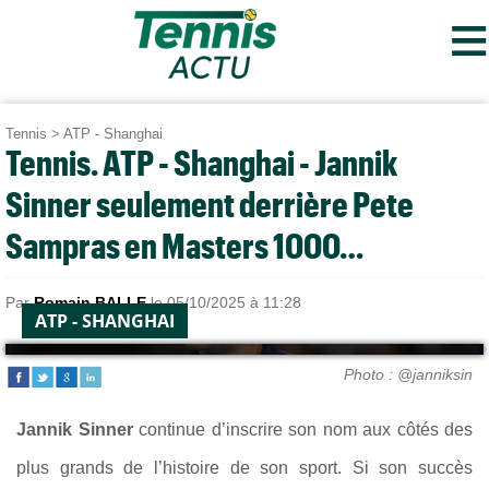
≡
Tennis
>
ATP - Shanghai
Tennis. ATP - Shanghai - Jannik
Sinner seulement derrière Pete
Sampras en Masters 1000…
Par
Romain BALLE
le 05/10/2025 à 11:28
ATP - SHANGHAI
Photo : @janniksin
Jannik Sinner
continue d’inscrire son nom aux côtés des
plus grands de l’histoire de son sport. Si son succès