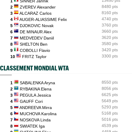
13450 pts
Les galères continuent pour Sebastian Korda, opéré du dos
1
SINNER Jannik
8480 pts
2
ZVEREV Alexander
ATP - Montréal
07:53
8160 pts
3
ALCARAZ Carlos
Joao Fonseca taquine Djokovic : "Il dit ça parce qu'il vieillit"
4740 pts
4
AUGER-ALIASSIME Felix
3760 pts
5
DJOKOVIC Novak
3660 pts
6
DE MINAUR Alex
3620 pts
7
MEDVEDEV Daniil
3580 pts
8
SHELTON Ben
3420 pts
9
COBOLLI Flavio
3300 pts
10
FRITZ Taylor
CLASSEMENT MONDIAL WTA
8550 pts
1
SABALENKA Aryna
8056 pts
2
RYBAKINA Elena
6625 pts
3
PEGULA Jessica
5649 pts
4
GAUFF Cori
5293 pts
5
ANDREEVA Mirra
5168 pts
6
MUCHOVA Karolina
5016 pts
7
NOSKOVA Linda
4539 pts
8
SWIATEK Iga
4459 pts