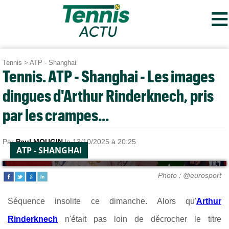
≡
Tennis
>
ATP - Shanghai
Tennis. ATP - Shanghai - Les images
dingues d'Arthur Rinderknech, pris
par les crampes...
Par
Paul MOUGIN
le 13/10/2025 à 20:25
ATP - SHANGHAI
Photo : @eurosport
Séquence insolite ce dimanche. Alors qu'
Arthur
Rinderknech
n'était pas loin de décrocher le titre