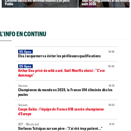
Caroline Garcia est devenue maman d’un petit
Tous les programmes et les résultat
Pablo
août 2026
L'INFO EN CONTINU
US Open
18:50
Elsa Jacquemot va éviter les périlleuses qualifications
US Open
18:40
Arthur Gea privé de wild-card, Gaël Monfils choisi : "C'est
dommage"
Jeunes
18:25
Championne du monde en 2025, la France U14 éliminée dès les
poules
Jeunes
18:03
Coupe Galéa : l’équipe de France U18 sacrée championne
d’Europe
ATP - Montréal
17:57
Stefanos Tsitsipas sur son père : "J’ai été trop patient..."