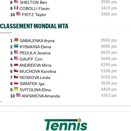
3580 pts
8
SHELTON Ben
3420 pts
9
COBOLLI Flavio
3300 pts
10
FRITZ Taylor
CLASSEMENT MONDIAL WTA
8550 pts
1
SABALENKA Aryna
8056 pts
2
RYBAKINA Elena
6625 pts
3
PEGULA Jessica
5649 pts
4
GAUFF Cori
5293 pts
5
ANDREEVA Mirra
5168 pts
6
MUCHOVA Karolina
5016 pts
7
NOSKOVA Linda
4539 pts
8
SWIATEK Iga
4459 pts
9
SVITOLINA Elina
4353 pts
10
ANISIMOVA Amanda
-