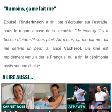
"Au moins, ça me fait rire"
Epuisé,
Rinderknech
a fini par s'écrouler sur l'estrade,
sous le regard amusé de son cousin. "
Je crois qu’il y a
besoin d’aide s’il vous plaît.
Au moins, ça me fait rire, ça
me détend un peu,
" a lancé
Vacherot
. Un kiné est
rapidement venu aider le Français, qui a fini la cérémonie
assis sur une chaise.
A LIRE AUSSI...
CARNET ROSE
ATP / WTA