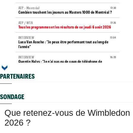
ATP - Montréal
17:30
Combien touchent les joueurs au Masters 1000 de Montréal ?
ATP / WTA
17:26
Tous les programmes et les résultats de ce jeudi 6 août 2026
INTERVIEW
17:04
Luca Van Assche : "Je peux être performant tout au long de
l’année"
INTERVIEW
16:39
Quentin Halys : "Je n’ai pas eu de coup de téléphone de
sponsors"
PARTENAIRES
WTA - Toronto
16:11
Aryna Sabalenka propose... des conférences de presse façon F1
US Open (Q)
15:47
SONDAGE
Bonzi devrait éviter les qualifs, Gea, Draper et Wawrinka
engagés
Que retenez-vous de Wimbledon
ATP - Cincinnati
15:30
Jannik Sinner gêné au genou : inquiétude avant Cincinnati
2026 ?
WTA - Toronto
15:24
Bianca Andreescu, très déçue : "J’ai l’impression de décevoir..."