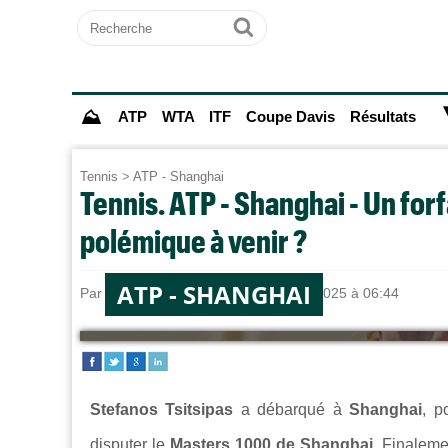
Recherche
Ok
⛰
ATP
WTA
ITF
Coupe Davis
Résultats
Tennis
>
ATP - Shanghai
Tennis. ATP - Shanghai - Un forf
polémique à venir ?
ATP - SHANGHAI
Par
Alexandre HERCHEUX
le 06/10/2025 à 06:44
Stefanos Tsitsipas
a débarqué à
Shanghai
, p
disputer le
Masters 1000 de Shanghai
. Finaleme