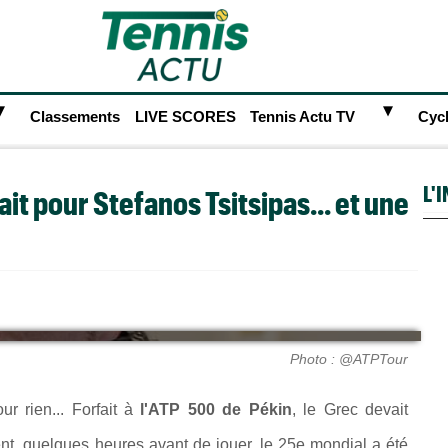
►
►
Classements
LIVE SCORES
Tennis Actu TV
Cyc
L'
ait pour Stefanos Tsitsipas... et une
Photo : @ATPTour
our rien... Forfait à
l'ATP 500 de Pékin
, le Grec devait
nt, quelques heures avant de jouer, le 25e mondial a été