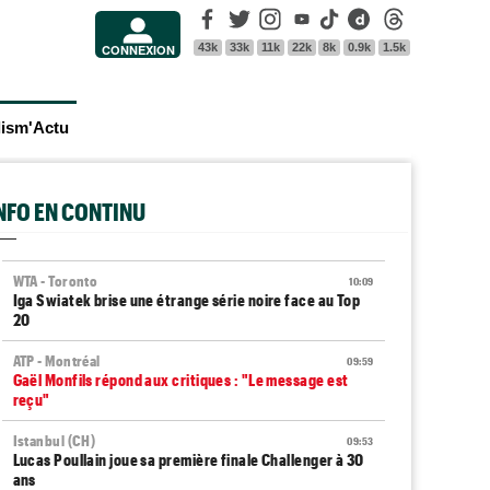
Facebook
Twitter
Instagram
Youtube
Tik Tok
Dailymotion
Threads
43k
33k
11k
22k
8k
0.9k
1.5k
CONNEXION
lism'Actu
INFO EN CONTINU
WTA - Toronto
10:09
Iga Swiatek brise une étrange série noire face au Top
20
ATP - Montréal
09:59
Gaël Monfils répond aux critiques : "Le message est
reçu"
Istanbul (CH)
09:53
Lucas Poullain joue sa première finale Challenger à 30
ans