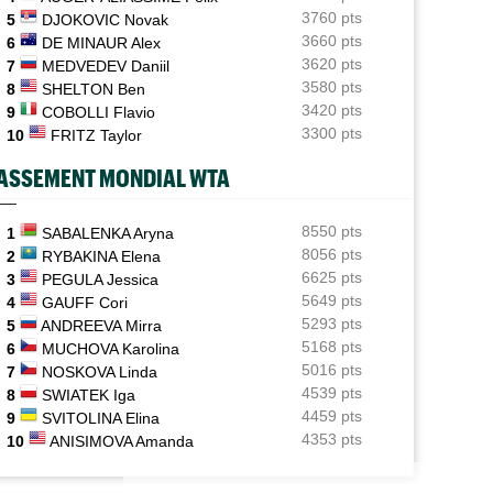
abandon
3760 pts
5
DJOKOVIC Novak
3660 pts
6
DE MINAUR Alex
Carnet Rose
08/08
3620 pts
7
MEDVEDEV Daniil
Caroline Garcia est devenue la maman d’un petit
Pablo...
3580 pts
8
SHELTON Ben
3420 pts
9
COBOLLI Flavio
ATP - Cincinnati
08/08
3300 pts
10
FRITZ Taylor
Comme Carlos Alcaraz, Holger Rune n'ira pas à
Cincinnati
ASSEMENT MONDIAL WTA
ATP - Montréal
08/08
Daniil Medvedev après son échec : "Il n’y a pas
8550 pts
1
SABALENKA Aryna
d’explication"
8056 pts
2
RYBAKINA Elena
P / WTA
ATP - MONTRÉAL
6625 pts
3
PEGULA Jessica
US Open
08/08
s les résultats du samedi 8 août 2026 et
Arthur Fils et Rinderknech ce samedi...
5649 pts
4
GAUFF Cori
Elsa Jacquemot va éviter les périlleuses qualifications
la nuit
horaires et diffusion TV
5293 pts
5
ANDREEVA Mirra
à New York
5168 pts
6
MUCHOVA Karolina
5016 pts
7
NOSKOVA Linda
4539 pts
8
SWIATEK Iga
4459 pts
9
SVITOLINA Elina
4353 pts
10
ANISIMOVA Amanda