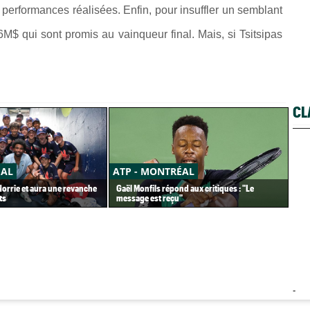
s performances réalisées. Enfin, pour insuffler un semblant
 6M$ qui sont promis au vainqueur final. Mais, si Tsitsipas
.
CL
ÉAL
ATP - MONTRÉAL
AT
 Norrie et aura une revanche
Gaël Monfils répond aux critiques : "Le
Tou
ts
message est reçu"
de 
-