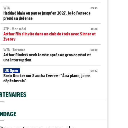
WTA
09:35
Haddad Maia en pause jusqu'en 2027, João Fonseca
prend sa défense
ATP - Montréal
09:16
Arthur Fils s'invite dans un club de trois avec Sinner et
Zverev
WTA - Toronto
08:59
Arthur Rinderknech tombe après un gros combat et
une interruption
US Open
08:52
Boris Becker sur Sascha Zverev : "À sa place, je me
dépêcherais"
WTA - Toronto
08:43
RTENAIRES
Aryna Sabalenka tombe dans un piège dès les
huitièmes de finale
Tennis Actu
NDAGE
08:40
Abonnement 9,99€ et pour 1 an, Tennis Actu sans pub
et sans pop up