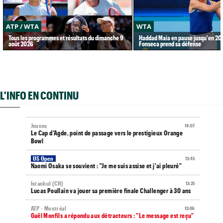
ATP / WTA
WTA
Tous les programmes et résultats du dimanche 9
Haddad Maia en pause jusqu'en 20
août 2026
Fonseca prend sa défense
L'INFO EN CONTINU
Jeunes
14:07
Le Cap d'Agde, point de passage vers le prestigieux Orange
Bowl
US Open
13:45
Naomi Osaka se souvient : "Je me suis assise et j'ai pleuré"
Istanbul (CH)
13:25
Lucas Poullain va jouer sa première finale Challenger à 30 ans
ATP - Montréal
13:06
Gaël Monfils a répondu aux détracteurs : "Le message est reçu"