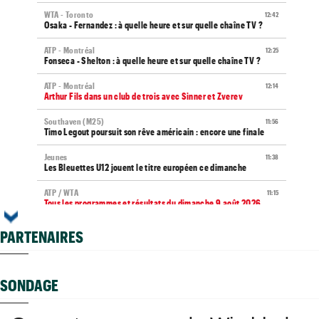
WTA - Toronto
12:42
Osaka - Fernandez : à quelle heure et sur quelle chaîne TV ?
ATP - Montréal
12:25
Fonseca - Shelton : à quelle heure et sur quelle chaîne TV ?
ATP - Montréal
12:14
Arthur Fils dans un club de trois avec Sinner et Zverev
Southaven (M25)
11:56
Timo Legout poursuit son rêve américain : encore une finale
Jeunes
11:38
Les Bleuettes U12 jouent le titre européen ce dimanche
ATP / WTA
11:15
Tous les programmes et résultats du dimanche 9 août 2026
Média
09:44
PARTENAIRES
Toutes vos vidéos à retrouver sur Tennis Actu TV
WTA
09:35
Haddad Maia en pause jusqu'en 2027, João Fonseca prend sa
SONDAGE
défense
WTA - Toronto
08:59