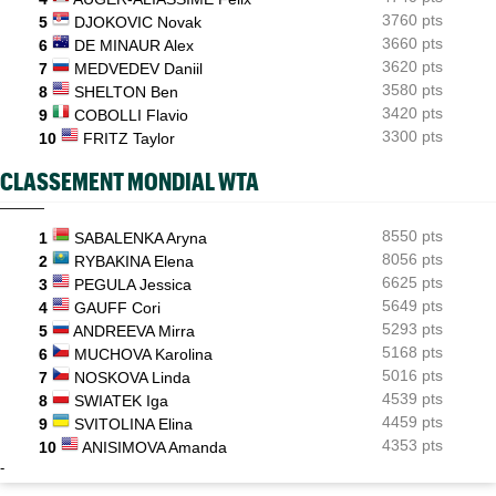
3760 pts
5
DJOKOVIC Novak
3660 pts
6
DE MINAUR Alex
3620 pts
7
MEDVEDEV Daniil
3580 pts
8
SHELTON Ben
3420 pts
9
COBOLLI Flavio
3300 pts
10
FRITZ Taylor
CLASSEMENT MONDIAL WTA
8550 pts
1
SABALENKA Aryna
8056 pts
2
RYBAKINA Elena
6625 pts
3
PEGULA Jessica
5649 pts
4
GAUFF Cori
5293 pts
5
ANDREEVA Mirra
5168 pts
6
MUCHOVA Karolina
5016 pts
7
NOSKOVA Linda
4539 pts
8
SWIATEK Iga
4459 pts
9
SVITOLINA Elina
4353 pts
10
ANISIMOVA Amanda
-