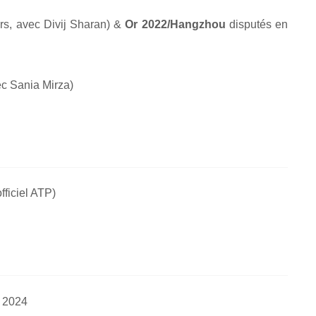
s, avec Divij Sharan) &
Or 2022/Hangzhou
disputés en
c Sania Mirza)
officiel ATP)
. 2024