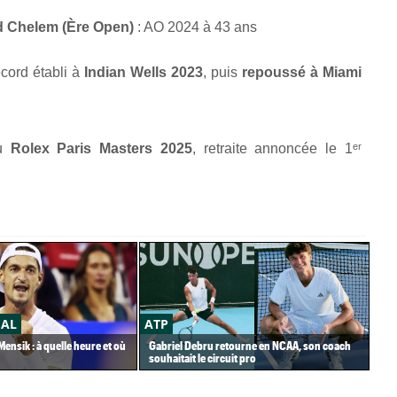
d Chelem (Ère Open)
: AO 2024 à 43 ans
ecord établi à
Indian Wells 2023
, puis
repoussé à Miami
au
Rolex Paris Masters 2025
, retraite annoncée le 1ᵉʳ
ÉAL
ATP
AT
ensik : à quelle heure et où
Gabriel Debru retourne en NCAA, son coach
Pou
souhaitait le circuit pro
hui