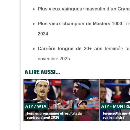
Plus vieux vainqueur masculin d’un Gran
Plus vieux champion de Masters 1000
: r
2024
Carrière longue de 20+ ans
terminée 
novembre 2025
A LIRE AUSSI...
ATP / WTA
ATP - MONTR
Tous les programmes et résultats du
Terence Atmane - M
vendredi 7 août 2026
voir le match ?