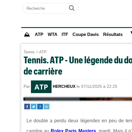
Recherche
Ok
⛰
ATP
WTA
ITF
Coupe Davis
Résultats
Tennis
>
ATP
Tennis. ATP - Une légende du do
de carrière
ATP
Par
Alexandre HERCHEUX
le 07/11/2025 à 22:25
Le double a perdu deux légendes en peu de te
carrière au
Rolex Paris Masters
,
mardi. Mais il n'