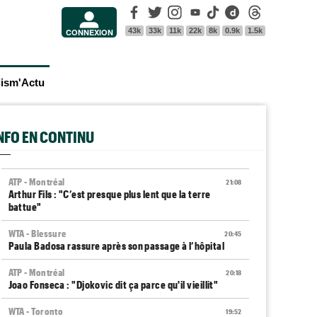
Facebook
Twitter
Instagram
Youtube
Tik Tok
Dailymotion
Threads
43k
33k
11k
22k
8k
0.9k
1.5k
CONNEXION
lism'Actu
INFO EN CONTINU
ATP - Montréal
21:08
Arthur Fils : "C’est presque plus lent que la terre
battue"
WTA - Blessure
20:45
Paula Badosa rassure après son passage à l’hôpital
ATP - Montréal
20:18
Joao Fonseca : "Djokovic dit ça parce qu'il vieillit"
WTA - Toronto
19:52