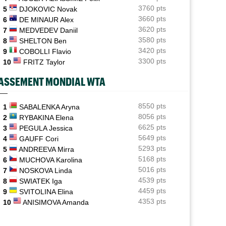
Jelena Ostapenko dénonce les messages d'insultes et
3760 pts
5
DJOKOVIC Novak
de menaces
3660 pts
6
DE MINAUR Alex
3620 pts
7
MEDVEDEV Daniil
ATP - Montréal
16:44
3580 pts
Duncan Chan scalpe Zverev et rêve de Coupe Davis
8
SHELTON Ben
contre la France
3420 pts
9
COBOLLI Flavio
3300 pts
10
FRITZ Taylor
ATP - Montréal
16:22
Daniil Medvedev après son échec : "Un véritable
ASSEMENT MONDIAL WTA
désastre"
Jeunes
8550 pts
16:00
1
SABALENKA Aryna
Championne du monde en 2025, la France U14 a été
8056 pts
2
RYBAKINA Elena
éliminée en poules
6625 pts
3
PEGULA Jessica
5649 pts
4
GAUFF Cori
5293 pts
5
ANDREEVA Mirra
5168 pts
6
MUCHOVA Karolina
5016 pts
7
NOSKOVA Linda
4539 pts
8
SWIATEK Iga
4459 pts
9
SVITOLINA Elina
4353 pts
10
ANISIMOVA Amanda