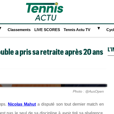
►
►
Classements
LIVE SCORES
Tennis Actu TV
Cyc
L'
uble a pris sa retraite après 20 ans
Photo : @AusOpen
mps.
Nicolas Mahut
a disputé son tout dernier match en
est pas le seul de sa discipline à avoir tiré sa révérence.