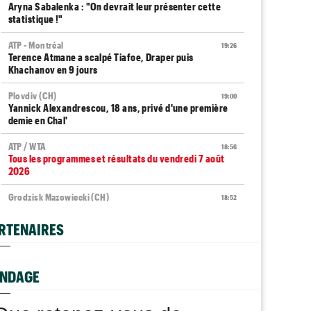
Aryna Sabalenka : "On devrait leur présenter cette
statistique !"
ATP - Montréal
19:26
Terence Atmane a scalpé Tiafoe, Draper puis
Khachanov en 9 jours
Plovdiv (CH)
19:00
Yannick Alexandrescou, 18 ans, privé d'une première
demie en Chal'
ATP / WTA
18:56
Tous les programmes et résultats du vendredi 7 août
2026
Grodzisk Mazowiecki (CH)
18:52
Mathys Erhard enchaîne et file en demi-finales
RTENAIRES
ATP - Montréal
18:48
Terence Atmane - Mensik : à quelle heure et où voir le
match ?
NDAGE
Istanbul (CH)
18:44
Deux Français dans le dernier carré en Turquie