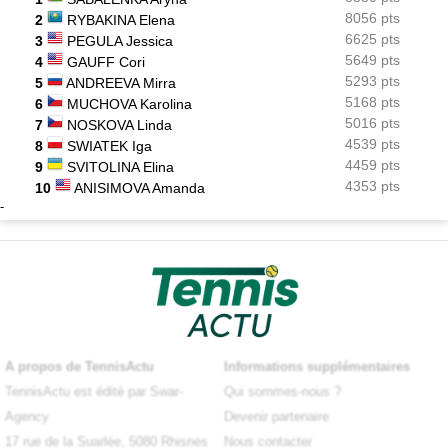
8056 pts
2
RYBAKINA Elena
6625 pts
3
PEGULA Jessica
5649 pts
4
GAUFF Cori
5293 pts
5
ANDREEVA Mirra
5168 pts
6
MUCHOVA Karolina
5016 pts
7
NOSKOVA Linda
4539 pts
8
SWIATEK Iga
4459 pts
9
SVITOLINA Elina
4353 pts
10
ANISIMOVA Amanda
-
A propos de TennisActu
Informations supplémentaires
TennisActu est édité par Swar-
Qui sommes-nous ?
Agency
Devenir partenaire
17 rue de la Suarlée, 5080 Rhisnes
Nous contacter