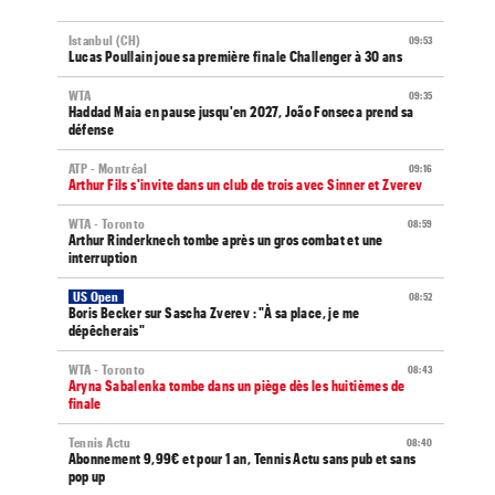
Istanbul (CH)
09:53
Lucas Poullain joue sa première finale Challenger à 30 ans
WTA
09:35
Haddad Maia en pause jusqu'en 2027, João Fonseca prend sa
défense
ATP - Montréal
09:16
Arthur Fils s'invite dans un club de trois avec Sinner et Zverev
WTA - Toronto
08:59
Arthur Rinderknech tombe après un gros combat et une
interruption
US Open
08:52
Boris Becker sur Sascha Zverev : "À sa place, je me
dépêcherais"
WTA - Toronto
08:43
Aryna Sabalenka tombe dans un piège dès les huitièmes de
finale
Tennis Actu
08:40
Abonnement 9,99€ et pour 1 an, Tennis Actu sans pub et sans
pop up