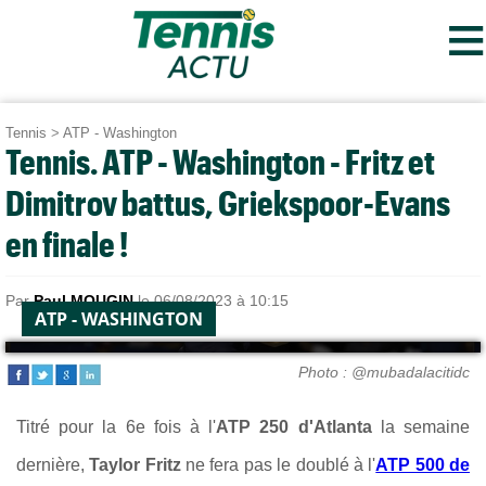
≡
Tennis
>
ATP - Washington
Tennis. ATP - Washington - Fritz et
Dimitrov battus, Griekspoor-Evans
en finale !
Par
Paul MOUGIN
le 06/08/2023 à 10:15
ATP - WASHINGTON
Photo : @mubadalacitidc
Titré pour la 6e fois à l'
ATP 250 d'Atlanta
la semaine
dernière,
Taylor Fritz
ne fera pas le doublé à l'
ATP 500 de