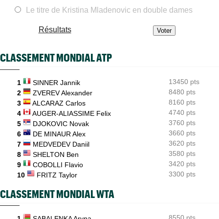
Carnet Rose
08/08
Caroline Garcia est devenue la maman d’un petit Pablo...
Le titre de Kristina Mladenovic en double dames
ATP - Cincinnati
08/08
Résultats
Comme Carlos Alcaraz, Holger Rune n'ira pas à Cincinnati
ATP - Montréal
08/08
CLASSEMENT MONDIAL ATP
Daniil Medvedev après son échec : "Il n’y a pas d’explication"
US Open
08/08
13450 pts
Elsa Jacquemot va éviter les périlleuses qualifications à New
1
SINNER Jannik
York
8480 pts
2
ZVEREV Alexander
8160 pts
3
ALCARAZ Carlos
Next Gen ATP Finals
08/08
4740 pts
4
AUGER-ALIASSIME Felix
Comment Moïse Kouame peut faire mieux que Sinner et Alcaraz
?
3760 pts
5
DJOKOVIC Novak
3660 pts
6
DE MINAUR Alex
3620 pts
7
MEDVEDEV Daniil
3580 pts
8
SHELTON Ben
3420 pts
9
COBOLLI Flavio
3300 pts
10
FRITZ Taylor
CLASSEMENT MONDIAL WTA
8550 pts
1
SABALENKA Aryna