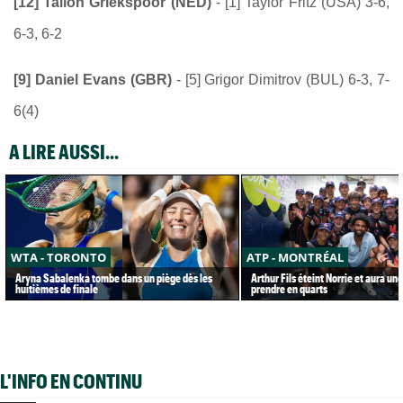
[12] Tallon Griekspoor (NED)
- [1] Taylor Fritz (USA) 3-6,
6-3, 6-2
[9] Daniel Evans (GBR)
- [5] Grigor Dimitrov (BUL) 6-3, 7-
6(4)
A LIRE AUSSI...
WTA - TORONTO
ATP - MONTRÉAL
Aryna Sabalenka tombe dans un piège dès les
Arthur Fils éteint Norrie et aura un
huitièmes de finale
prendre en quarts
L'INFO EN CONTINU