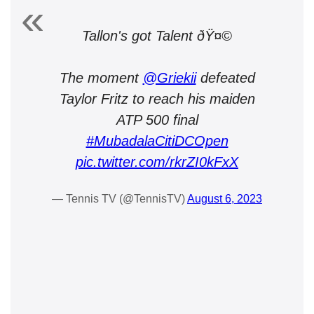
Tallon's got Talent ðŸ¤©
The moment
@Griekii
defeated
Taylor Fritz to reach his maiden
ATP 500 final
#MubadalaCitiDCOpen
pic.twitter.com/rkrZI0kFxX
— Tennis TV (@TennisTV)
August 6, 2023