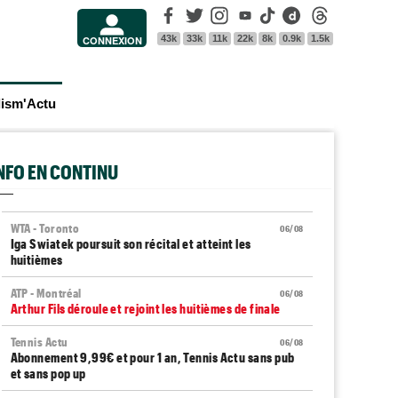
Facebook
Twitter
Instagram
Youtube
Tik Tok
Dailymotion
Threads
43k
33k
11k
22k
8k
0.9k
1.5k
CONNEXION
lism'Actu
INFO EN CONTINU
WTA - Toronto
06/08
Iga Swiatek poursuit son récital et atteint les
huitièmes
ATP - Montréal
06/08
Arthur Fils déroule et rejoint les huitièmes de finale
Tennis Actu
06/08
Abonnement 9,99€ et pour 1 an, Tennis Actu sans pub
et sans pop up