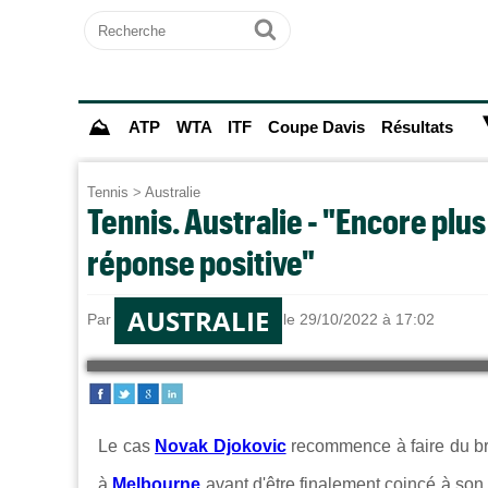
Recherche
Ok
⛰
ATP
WTA
ITF
Coupe Davis
Résultats
Tennis
>
Australie
Tennis. Australie - "Encore plu
réponse positive"
AUSTRALIE
Par
Alexandre HERCHEUX
le 29/10/2022 à 17:02
Le cas
Novak Djokovic
recommence à faire du br
à
Melbourne
avant d'être finalement coincé à son