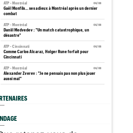
ATP - Montréal
06/08
Gaël Monfils... ses adieux à Montréal après un dernier
combat
ATP - Montréal
06/08
Daniil Medvedev : "Un match catastrophique, un
désastre"
ATP - Cincinnati
06/08
Comme Carlos Alcaraz, Holger Rune forfait pour
Cincinnati
ATP - Montréal
06/08
Alexander Zverev : "Je ne pensais pas non plus jouer
aussi mal"
WTA - Toronto
06/08
Coco Gauff sur les tests génétiques : "Je comprends
RTENAIRES
mais..."
ATP - Montréal
06/08
Auger-Aliassime, forfait : "Une douleur au niveau du
NDAGE
dos"
Carnet Rose
06/08