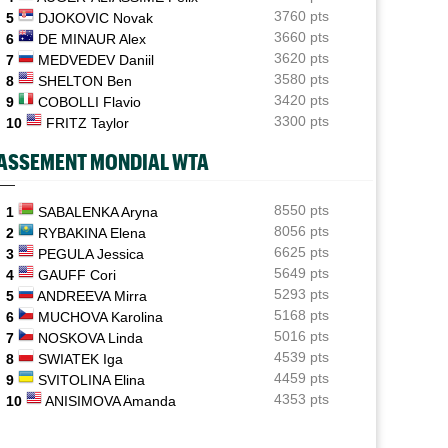
3760 pts
5
DJOKOVIC Novak
ATP / WTA
06/08
3660 pts
6
DE MINAUR Alex
Tous les programmes et les résultats de ce jeudi 6 août
3620 pts
7
MEDVEDEV Daniil
2026
3580 pts
8
SHELTON Ben
INTERVIEW
3420 pts
06/08
9
COBOLLI Flavio
Luca Van Assche : "Je peux être performant tout au
3300 pts
10
FRITZ Taylor
long de l’année"
ASSEMENT MONDIAL WTA
INTERVIEW
06/08
Quentin Halys : "Je n’ai pas eu de coup de téléphone de
sponsors"
8550 pts
1
SABALENKA Aryna
8056 pts
2
RYBAKINA Elena
WTA - Toronto
06/08
6625 pts
3
PEGULA Jessica
Aryna Sabalenka propose... des conférences de presse
5649 pts
4
GAUFF Cori
façon F1
5293 pts
5
ANDREEVA Mirra
5168 pts
6
MUCHOVA Karolina
5016 pts
7
NOSKOVA Linda
4539 pts
8
SWIATEK Iga
4459 pts
9
SVITOLINA Elina
4353 pts
10
ANISIMOVA Amanda