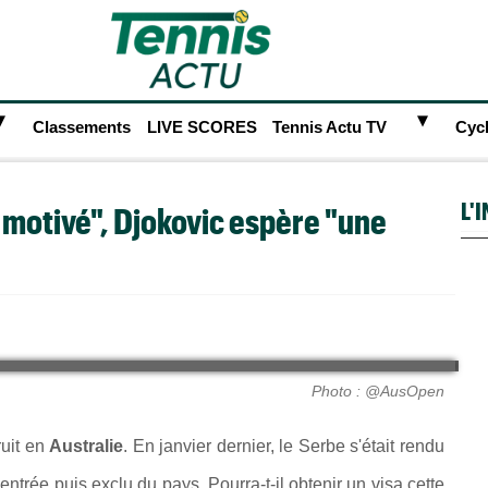
►
►
Classements
LIVE SCORES
Tennis Actu TV
Cyc
L'
s motivé", Djokovic espère "une
Photo : @AusOpen
uit en
Australie
. En janvier dernier, l
e Serbe s'était rendu
 entrée puis exclu du pays.
Pourra-t-il obtenir un visa cette