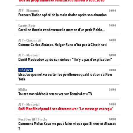
Tous les programmes et résultats du samedi 8 août 2026
ATP - Blessure
08/08
Frances Tiafoe opéré de la main droite après son abandon
Carnet Rose
08/08
Caroline Garcia est devenue la maman d’un petit Pablo...
ATP - Cincinnati
08/08
Comme Carlos Alcaraz, Holger Rune n'ira pas à Cincinnati
ATP - Montréal
08/08
Daniil Medvedev après son échec : "Il n’y a pas d’explication"
US Open
08/08
Elsa Jacquemot va éviter les périlleuses qualifications à New
York
Média
08/08
Toutes vos vidéos à retrouver sur Tennis Actu TV
ATP - Montréal
08/08
Gaël Monfils répond à ses détracteurs : "Le message est reçu"
Next Gen ATP Finals
08/08
Comment Moïse Kouame peut faire mieux que Sinner et Alcaraz
?