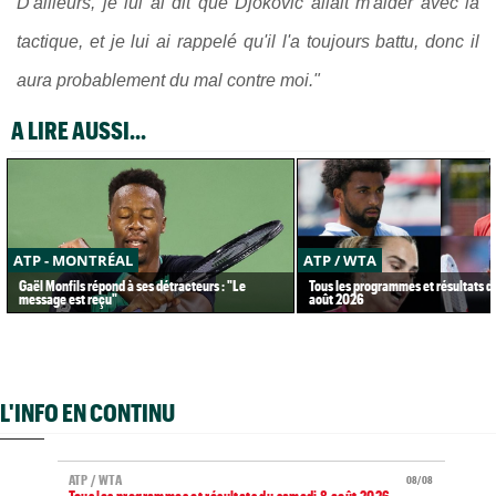
D'ailleurs, je lui ai dit que Djokovic allait m'aider avec la
tactique, et je lui ai rappelé qu'il l'a toujours battu, donc il
aura probablement du mal contre moi."
A LIRE AUSSI...
ATP - MONTRÉAL
ATP / WTA
Gaël Monfils répond à ses détracteurs : "Le
Tous les programmes et résultats d
message est reçu"
août 2026
L'INFO EN CONTINU
ATP / WTA
08/08