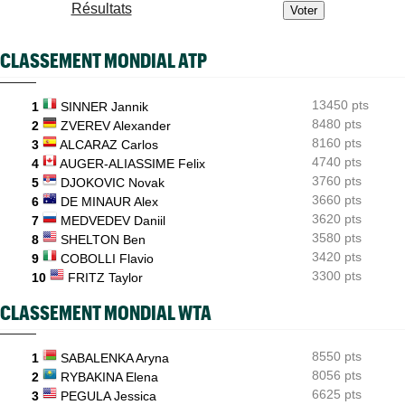
Résultats
ATP - Montréal
08/08
Dani Mérida explose en 2026 : le Top 50 et un nouveau cap
CLASSEMENT MONDIAL ATP
Jeunes
08/08
Le Cap d'Agde offre une route directe vers le prestigieux
Orange Bowl
13450 pts
1
SINNER Jannik
8480 pts
US Open
2
ZVEREV Alexander
08/08
Lorenzo Musetti passe d'une équipière russe à une Ukrainienne
8160 pts
3
ALCARAZ Carlos
4740 pts
4
AUGER-ALIASSIME Felix
3760 pts
5
DJOKOVIC Novak
3660 pts
6
DE MINAUR Alex
3620 pts
7
MEDVEDEV Daniil
3580 pts
8
SHELTON Ben
3420 pts
9
COBOLLI Flavio
3300 pts
10
FRITZ Taylor
CLASSEMENT MONDIAL WTA
8550 pts
1
SABALENKA Aryna
8056 pts
2
RYBAKINA Elena
6625 pts
3
PEGULA Jessica