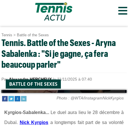
≡
Tennis
>
Battle of the Sexes
Tennis. Battle of the Sexes - Aryna
Sabalenka : "Si je gagne, ça fera
beaucoup parler"
Par
Alexandre HERCHEUX
le 11/11/2025 à 07:40
BATTLE OF THE SEXES
Photo : @WTA/InstagramNickKyrgios
Kyrgios-Sabalenka...
Le duel aura lieu le 28 décembre à
Dubaï.
Nick Kyrgios
a longtemps fait part de sa volonté