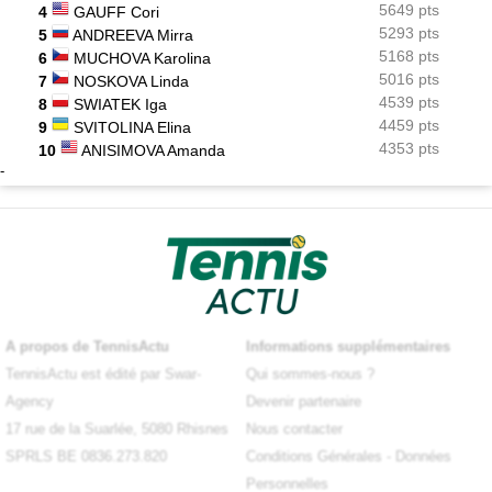
5649 pts
4
GAUFF Cori
5293 pts
5
ANDREEVA Mirra
5168 pts
6
MUCHOVA Karolina
5016 pts
7
NOSKOVA Linda
4539 pts
8
SWIATEK Iga
4459 pts
9
SVITOLINA Elina
4353 pts
10
ANISIMOVA Amanda
-
A propos de TennisActu
Informations supplémentaires
TennisActu est édité par Swar-
Qui sommes-nous ?
Agency
Devenir partenaire
17 rue de la Suarlée, 5080 Rhisnes
Nous contacter
SPRLS BE 0836.273.820
Conditions Générales
-
Données
Personnelles