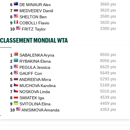
3660 pts
6
DE MINAUR Alex
3620 pts
7
MEDVEDEV Daniil
3580 pts
8
SHELTON Ben
3420 pts
9
COBOLLI Flavio
3300 pts
10
FRITZ Taylor
CLASSEMENT MONDIAL WTA
8550 pts
1
SABALENKA Aryna
8056 pts
2
RYBAKINA Elena
6625 pts
3
PEGULA Jessica
5649 pts
4
GAUFF Cori
5293 pts
5
ANDREEVA Mirra
5168 pts
6
MUCHOVA Karolina
5016 pts
7
NOSKOVA Linda
4539 pts
8
SWIATEK Iga
4459 pts
9
SVITOLINA Elina
4353 pts
10
ANISIMOVA Amanda
-