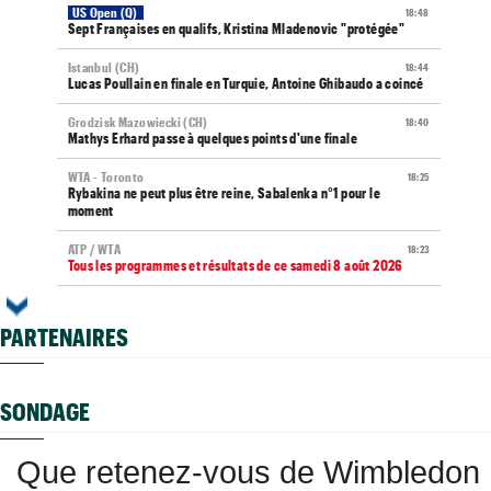
US Open (Q)
18:48
Sept Françaises en qualifs, Kristina Mladenovic "protégée"
Istanbul (CH)
18:44
Lucas Poullain en finale en Turquie, Antoine Ghibaudo a coincé
Grodzisk Mazowiecki (CH)
18:40
Mathys Erhard passe à quelques points d'une finale
WTA - Toronto
18:25
Rybakina ne peut plus être reine, Sabalenka n°1 pour le
moment
ATP / WTA
18:23
Tous les programmes et résultats de ce samedi 8 août 2026
ATP - Montréal
18:11
Combien gagnent les joueurs au Masters 1000 de Montréal ?
PARTENAIRES
ATP
17:54
Gabriel Debru retourne aux USA, son coach avait une autre
idée...
SONDAGE
ATP - Montréal
17:49
Arthur Fils et Rinderknech ce samedi... horaires et diffusion TV
Que retenez-vous de Wimbledon
ATP - Montréal
17:00