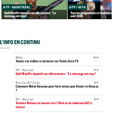
ATP - MONTRÉAL
ATP / WTA
Gaël Monfils répond à ses détracteurs : "Le
Tous les programmes et résultats d
message est reçu"
août 2026
L'INFO EN CONTINU
Média
20:03
Toutes vos vidéos à retrouver sur Tennis Actu TV
ATP - Montréal
19:41
Gaël Monfils répond à ses détracteurs : "Le message est reçu"
Next Gen ATP Finals
19:17
Comment Moïse Kouame peut faire mieux que Sinner et Alcaraz
?
ATP - Montréal
18:52
Terence Atmane se tourne vers l'Ohio et un immense défi à
relever