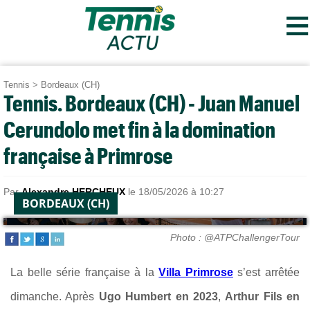
≡
Tennis
>
Bordeaux (CH)
Tennis. Bordeaux (CH) - Juan Manuel
Cerundolo met fin à la domination
française à Primrose
Par
Alexandre HERCHEUX
le 18/05/2026 à 10:27
BORDEAUX (CH)
Photo : @ATPChallengerTour
La belle série française à la
Villa Primrose
s’est arrêtée
dimanche. Après
Ugo Humbert en 2023
,
Arthur Fils en