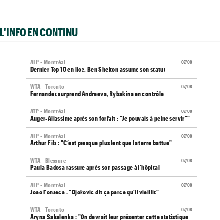
L'INFO EN CONTINU
ATP - Montréal
07/08
Dernier Top 10 en lice, Ben Shelton assume son statut
WTA - Toronto
07/08
Fernandez surprend Andreeva, Rybakina en contrôle
ATP - Montréal
07/08
Auger-Aliassime après son forfait : "Je pouvais à peine servir""
ATP - Montréal
07/08
Arthur Fils : "C’est presque plus lent que la terre battue"
WTA - Blessure
07/08
Paula Badosa rassure après son passage à l’hôpital
ATP - Montréal
07/08
Joao Fonseca : "Djokovic dit ça parce qu'il vieillit"
WTA - Toronto
07/08
Aryna Sabalenka : "On devrait leur présenter cette statistique