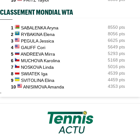
CLASSEMENT MONDIAL WTA
8550 pts
1
SABALENKA Aryna
8056 pts
2
RYBAKINA Elena
6625 pts
3
PEGULA Jessica
5649 pts
4
GAUFF Cori
5293 pts
5
ANDREEVA Mirra
5168 pts
6
MUCHOVA Karolina
5016 pts
7
NOSKOVA Linda
4539 pts
8
SWIATEK Iga
4459 pts
9
SVITOLINA Elina
4353 pts
10
ANISIMOVA Amanda
-