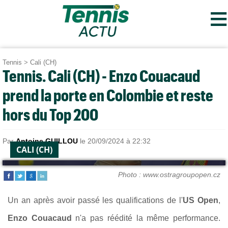
≡
Tennis
>
Cali (CH)
Tennis. Cali (CH) - Enzo Couacaud
prend la porte en Colombie et reste
hors du Top 200
Par
Antoine GUILLOU
le 20/09/2024 à 22:32
CALI (CH)
Photo : www.ostragroupopen.cz
Un an après avoir passé les qualifications de l'
US Open
,
Enzo Couacaud
n'a pas réédité la même performance.