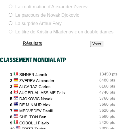
La confirmation d'Alexander Zverev
Next Gen ATP Finals
07/08
Moïse Kouame, 17 ans, peut faire mieux que Sinner et Alcaraz
Le parcours de Novak Djokovic
ATP - Montréal
La surprise Arthur Fery
07/08
Bourreau d'Ugo Humbert, Daniel Merida aime croquer du
Français...
Le titre de Kristina Mladenovic en double dames
ATP - Cincinnati
07/08
Résultats
Comme Carlos Alcaraz, Holger Rune a renoncé à Cincinnati
WTA - Toronto
07/08
CLASSEMENT MONDIAL ATP
Rybakina, Andreeva, Osaka, Gauff... horaires et diffusion TV
WTA - Toronto
07/08
13450 pts
1
SINNER Jannik
Jelena Ostapenko dénonce les messages d'insultes et de
menaces
8480 pts
2
ZVEREV Alexander
8160 pts
3
ALCARAZ Carlos
4740 pts
4
AUGER-ALIASSIME Felix
3760 pts
5
DJOKOVIC Novak
3660 pts
6
DE MINAUR Alex
3620 pts
7
MEDVEDEV Daniil
3580 pts
8
SHELTON Ben
3420 pts
9
COBOLLI Flavio
3300 pts
10
FRITZ Taylor