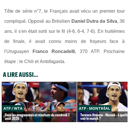
Tête de série n°7, le Français avait vécu un premier tour
compliqué. Opposé au Brésilien
Daniel Dutra da Silva
, 36
ans, il s'en était sorti sur le fil (4-6, 6-4, 7-6). En huitièmes
de finale, il avait connu moins de frayeurs face à
l'Uruguayen
Franco Roncadelli
, 370 ATP. Prochaine
étape : le Chili et Antofagasta.
A LIRE AUSSI...
ATP / WTA
ATP - MONTRÉAL
Tous les programmes et résultats du vendredi 7
Terence Atmane - Mensik : à quelle
août 2026
voir le match ?