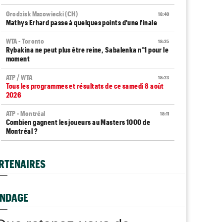
Grodzisk Mazowiecki (CH)
18:40
Mathys Erhard passe à quelques points d'une finale
WTA - Toronto
18:25
Rybakina ne peut plus être reine, Sabalenka n°1 pour le
moment
ATP / WTA
18:23
Tous les programmes et résultats de ce samedi 8 août
2026
ATP - Montréal
18:11
Combien gagnent les joueurs au Masters 1000 de
Montréal ?
ATP
17:54
Gabriel Debru retourne aux USA, son coach avait une
RTENAIRES
autre idée...
ATP - Montréal
17:49
Arthur Fils et Rinderknech ce samedi... horaires et
NDAGE
diffusion TV
ATP - Montréal
17:00