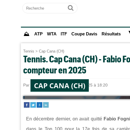
Recherche
Ok
⛰
ATP
WTA
ITF
Coupe Davis
Résultats
Tennis
>
Cap Cana (CH)
Tennis. Cap Cana (CH) - Fabio F
compteur en 2025
CAP CANA (CH)
Par
Antoine GUILLOU
le 12/03/2025 à 18:20
En décembre dernier, on avait quitté
Fabio Fogni
dans le Top 100 pour la 17e fois de sa carrière