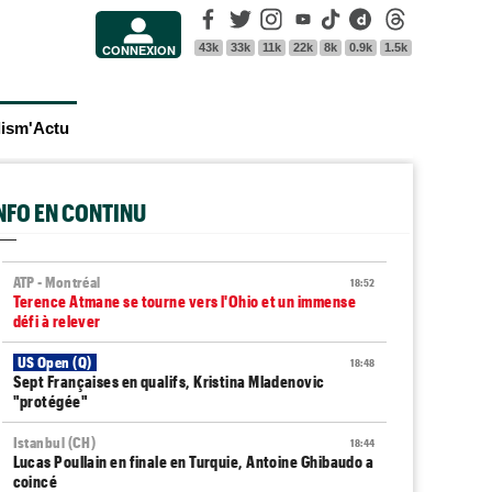
Facebook
Twitter
Instagram
Youtube
Tik Tok
Dailymotion
Threads
43k
33k
11k
22k
8k
0.9k
1.5k
CONNEXION
lism'Actu
INFO EN CONTINU
ATP - Montréal
18:52
Terence Atmane se tourne vers l'Ohio et un immense
défi à relever
US Open (Q)
18:48
Sept Françaises en qualifs, Kristina Mladenovic
"protégée"
Istanbul (CH)
18:44
Lucas Poullain en finale en Turquie, Antoine Ghibaudo a
coincé