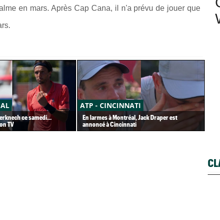
 calme en mars. Après Cap Cana, il n'a prévu de jouer que
rs.
ÉAL
ATP - CINCINNATI
AT
derknech ce samedi...
En larmes à Montréal, Jack Draper est
Ter
ion TV
annoncé à Cincinnati
imm
CL