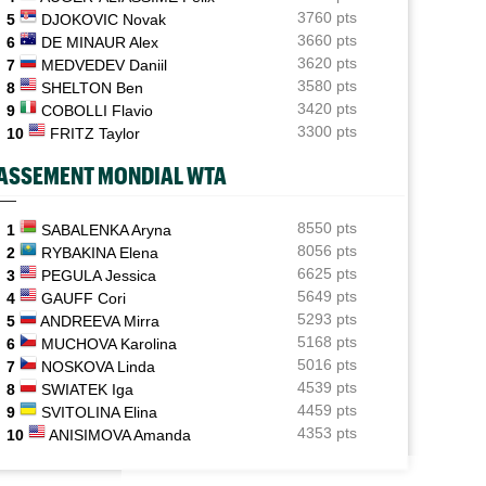
Aryna Sabalenka taquine ses rivales : "Pourquoi me
3760 pts
5
DJOKOVIC Novak
battre si..."
3660 pts
6
DE MINAUR Alex
3620 pts
7
MEDVEDEV Daniil
ATP - Montréal
13:58
Fonseca et Jodar imitent Shapovalov et Tsitsipas, huit
3580 pts
8
SHELTON Ben
ans après
3420 pts
9
COBOLLI Flavio
3300 pts
10
FRITZ Taylor
WTA - Toronto
13:38
Sept victoires de rang et... un dinosaure : l'Eala-mania
ASSEMENT MONDIAL WTA
continue
WTA - Toronto
8550 pts
12:43
1
SABALENKA Aryna
Ex numéro 1 junior, Korneeva renaît après quinze mois
8056 pts
2
RYBAKINA Elena
galères...
6625 pts
3
PEGULA Jessica
5649 pts
4
GAUFF Cori
ATP - Toronto
12:18
5293 pts
5
ANDREEVA Mirra
Ben Shelton efface enfin une anomalie étonnante en
5168 pts
Masters 1000
6
MUCHOVA Karolina
5016 pts
7
NOSKOVA Linda
4539 pts
8
SWIATEK Iga
4459 pts
9
SVITOLINA Elina
4353 pts
10
ANISIMOVA Amanda