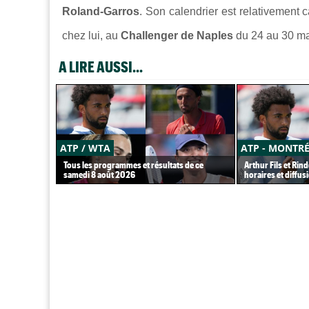
Roland-Garros
. Son calendrier est relativement
chez lui, au
Challenger de Naples
du 24 au 30 ma
A LIRE AUSSI...
ATP / WTA
ATP - MONTR
Tous les programmes et résultats de ce
Arthur Fils et Rin
samedi 8 août 2026
horaires et diffus