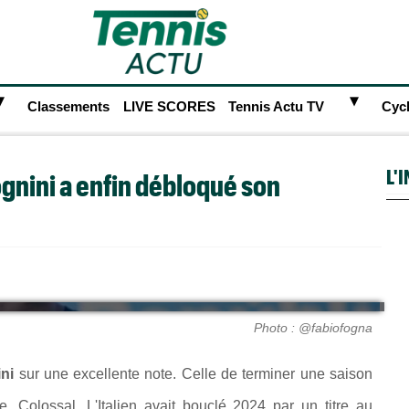
►
►
Classements
LIVE SCORES
Tennis Actu TV
Cyc
L'
ognini a enfin débloqué son
Photo : @fabiofogna
ni
sur une excellente note. Celle de terminer une saison
. Colossal. L'Italien avait bouclé 2024 par un titre au