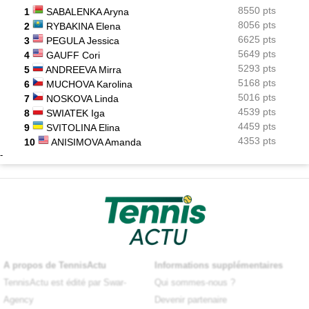
8550 pts
1
SABALENKA Aryna
8056 pts
2
RYBAKINA Elena
6625 pts
3
PEGULA Jessica
5649 pts
4
GAUFF Cori
5293 pts
5
ANDREEVA Mirra
5168 pts
6
MUCHOVA Karolina
5016 pts
7
NOSKOVA Linda
4539 pts
8
SWIATEK Iga
4459 pts
9
SVITOLINA Elina
4353 pts
10
ANISIMOVA Amanda
-
A propos de TennisActu
Informations supplémentaires
TennisActu est édité par Swar-
Qui sommes-nous ?
Agency
Devenir partenaire