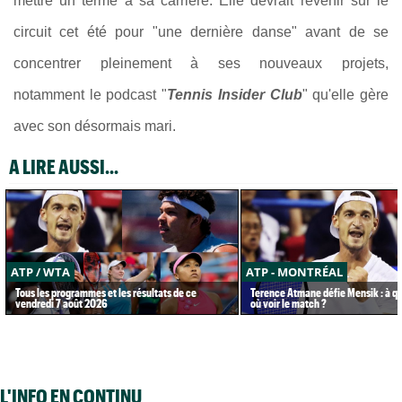
mettre un terme à sa carrière. Elle devrait revenir sur le
circuit cet été pour "une dernière danse" avant de se
concentrer pleinement à ses nouveaux projets,
notamment
le podcast "
Tennis Insider Club
"
qu'elle gère
avec son désormais mari.
A LIRE AUSSI...
ATP / WTA
ATP - MONTRÉAL
Tous les programmes et les résultats de ce
Terence Atmane défie Mensik : à qu
vendredi 7 août 2026
où voir le match ?
L'INFO EN CONTINU