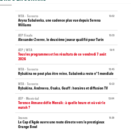
WTA - Toronto
13:52
Aryna Sabalenka, une cadence plus vue depuis Serena
Williams
ATP Finals
13:33
Alexander Zverev, le deuxième joueur qualifié pour Turin
ATP / WTA
13:11
Tous les programmes et les résultats de ce vendredi 7 août
2026
WTA - Toronto
12:45
Rybakina ne peut plus être reine, Sabalenka reste n°1 mondiale
WTA - Toronto
12:22
Rybakina, Andreeva, Osaka, Gauff : horaires et diffusion TV
ATP - Montréal
12:04
Terence Atmane défie Mensik : à quelle heure et où voir le
match ?
Jeunes
11:39
Le Cap d'Agde ouvre une route directe vers le prestigieux
Orange Bowl