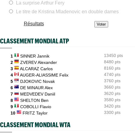
Tous les résultats de ce jeudi 6 août 2026 et de la nuit
La surprise Arthur Fery
Le titre de Kristina Mladenovic en double dames
ATP - Montréal
09:00
Rinderknech profite de l'abandon de Tiafoe et file en huitièmes
Résultats
Tennis Actu
08:58
Abonnement 9,99€ et pour 1 an, Tennis Actu sans pub et sans
pop up
CLASSEMENT MONDIAL ATP
US Open
08:50
Les amoureux Monfils et Svitolina ensemble pour le double
mixte ?
13450 pts
1
SINNER Jannik
8480 pts
2
ZVEREV Alexander
ATP - Montréal
08:25
8160 pts
3
ALCARAZ Carlos
Griekspoor : "Quand on connaît mon histoire face à Zverev..."
4740 pts
4
AUGER-ALIASSIME Felix
3760 pts
ATP - Montréal
5
DJOKOVIC Novak
08:00
João Fonseca répond aux critiques : "Le circuit est éprouvant"
3660 pts
6
DE MINAUR Alex
3620 pts
7
MEDVEDEV Daniil
3580 pts
8
SHELTON Ben
3420 pts
9
COBOLLI Flavio
3300 pts
10
FRITZ Taylor
CLASSEMENT MONDIAL WTA