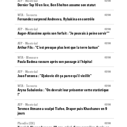
ATP - Montréal
07/08
Dernier Top 10 en lice, Ben Shelton assume son statut
WTA - Toronto
07/08
Fernandez surprend Andreeva, Rybakina en contrôle
ATP - Montréal
07/08
Auger-Aliassime après son forfait : "Je pouvais à peine servir""
ATP - Montréal
07/08
Arthur Fils : "C’est presque plus lent que la terre battue"
WTA - Blessure
07/08
Paula Badosa rassure après son passage à l’hôpital
ATP - Montréal
07/08
Joao Fonseca : "Djokovic dit ça parce qu'il vieillit"
WTA - Toronto
07/08
Aryna Sabalenka : "On devrait leur présenter cette statistique
!"
ATP - Montréal
07/08
Terence Atmane a scalpé Tiafoe, Draper puis Khachanov en 9
jours
Plovdiv (CH)
07/08