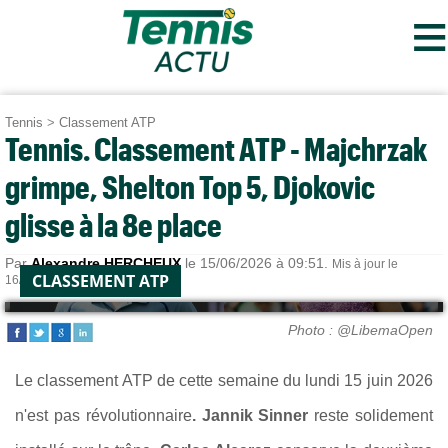
≡
Tennis
>
Classement ATP
Tennis. Classement ATP - Majchrzak
grimpe, Shelton Top 5, Djokovic
glisse à la 8e place
Par
Alexandre HERCHEUX
le 15/06/2026 à 09:51.
Mis à jour le
CLASSEMENT ATP
16/06/2026 à 18:47.
Photo : @LibemaOpen
Le classement ATP de cette semaine du lundi 15 juin 2026
n'est pas révolutionnaire
. Jannik Sinner
reste solidement