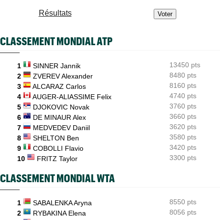
ATP - Cincinnati
07/08
Résultats
Comme Carlos Alcaraz, Holger Rune a renoncé à Cincinnati
WTA - Toronto
07/08
CLASSEMENT MONDIAL ATP
Rybakina, Andreeva, Osaka, Gauff... horaires et diffusion TV
WTA - Toronto
07/08
13450 pts
1
SINNER Jannik
Jelena Ostapenko dénonce les messages d'insultes et de
menaces
8480 pts
2
ZVEREV Alexander
8160 pts
3
ALCARAZ Carlos
4740 pts
4
AUGER-ALIASSIME Felix
3760 pts
5
DJOKOVIC Novak
3660 pts
6
DE MINAUR Alex
3620 pts
7
MEDVEDEV Daniil
3580 pts
8
SHELTON Ben
3420 pts
9
COBOLLI Flavio
3300 pts
10
FRITZ Taylor
CLASSEMENT MONDIAL WTA
8550 pts
1
SABALENKA Aryna
8056 pts
2
RYBAKINA Elena