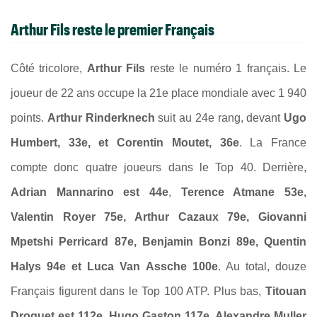
Arthur Fils reste le premier Français
Côté tricolore,
Arthur Fils
reste le numéro 1 français. Le
joueur de 22 ans occupe la 21e place mondiale avec 1 940
points.
Arthur Rinderknech
suit au 24e rang, devant
Ugo
Humbert, 33e, et Corentin Moutet, 36e
. La France
compte donc quatre joueurs dans le Top 40. Derrière,
Adrian Mannarino est 44e
,
Terence Atmane 53e,
Valentin Royer 75e, Arthur Cazaux 79e, Giovanni
Mpetshi Perricard 87e, Benjamin Bonzi 89e, Quentin
Halys 94e et Luca Van Assche 100e
. Au total, douze
Français figurent dans le Top 100 ATP. Plus bas,
Titouan
Droguet est 112e, Hugo Gaston 117e, Alexandre Muller