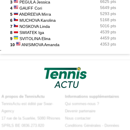
6625 pts
3
PEGULA Jessica
5649 pts
4
GAUFF Cori
5293 pts
5
ANDREEVA Mirra
5168 pts
6
MUCHOVA Karolina
5016 pts
7
NOSKOVA Linda
4539 pts
8
SWIATEK Iga
4459 pts
9
SVITOLINA Elina
4353 pts
10
ANISIMOVA Amanda
-
A propos de TennisActu
Informations supplémentaires
TennisActu est édité par Swar-
Qui sommes-nous ?
Agency
Devenir partenaire
17 rue de la Suarlée, 5080 Rhisnes
Nous contacter
SPRLS BE 0836.273.820
Conditions Générales
-
Données