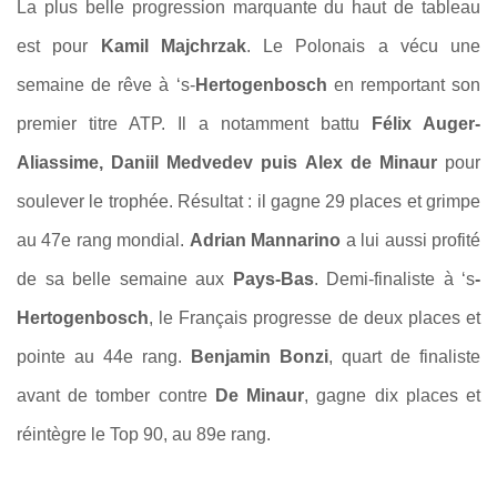
La plus belle progression marquante du haut de tableau
est pour
Kamil Majchrzak
. Le Polonais a vécu une
semaine de rêve à ‘s-
Hertogenbosch
en remportant son
premier titre ATP. Il a notamment battu
Félix Auger-
Aliassime, Daniil Medvedev puis Alex de Minaur
pour
soulever le trophée. Résultat : il gagne 29 places et grimpe
au 47e rang mondial.
Adrian Mannarino
a lui aussi profité
de sa belle semaine aux
Pays-Bas
. Demi-finaliste à ‘s
-
Hertogenbosch
, le Français progresse de deux places et
pointe au 44e rang.
Benjamin Bonzi
, quart de finaliste
avant de tomber contre
De Minaur
, gagne dix places et
réintègre le Top 90, au 89e rang.