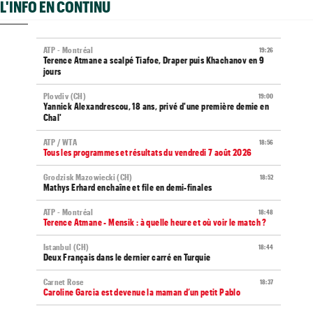
L'INFO EN CONTINU
ATP - Montréal
19:26
Terence Atmane a scalpé Tiafoe, Draper puis Khachanov en 9
jours
Plovdiv (CH)
19:00
Yannick Alexandrescou, 18 ans, privé d'une première demie en
Chal'
ATP / WTA
18:56
Tous les programmes et résultats du vendredi 7 août 2026
Grodzisk Mazowiecki (CH)
18:52
Mathys Erhard enchaîne et file en demi-finales
ATP - Montréal
18:48
Terence Atmane - Mensik : à quelle heure et où voir le match ?
Istanbul (CH)
18:44
Deux Français dans le dernier carré en Turquie
Carnet Rose
18:37
Caroline Garcia est devenue la maman d’un petit Pablo