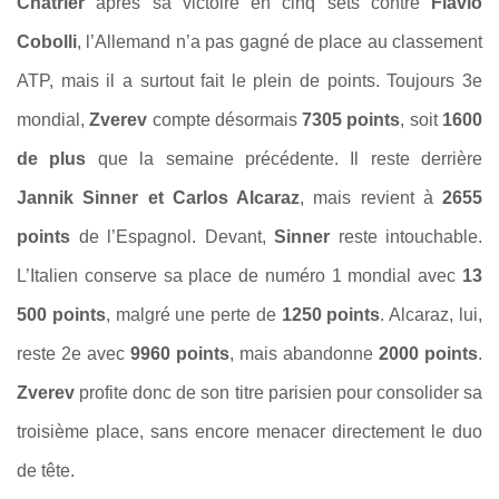
Chatrier
après sa victoire en cinq sets contre
Flavio
Cobolli
, l’Allemand n’a pas gagné de place au classement
ATP, mais il a surtout fait le plein de points. Toujours 3e
mondial,
Zverev
compte désormais
7305 points
, soit
1600
de plus
que la semaine précédente. Il reste derrière
Jannik Sinner et Carlos Alcaraz
, mais revient à
2655
points
de l’Espagnol. Devant,
Sinner
reste intouchable.
L’Italien conserve sa place de numéro 1 mondial avec
13
500 points
, malgré une perte de
1250 points
. Alcaraz, lui,
reste 2e avec
9960 points
, mais abandonne
2000 points
.
Zverev
profite donc de son titre parisien pour consolider sa
troisième place, sans encore menacer directement le duo
de tête.