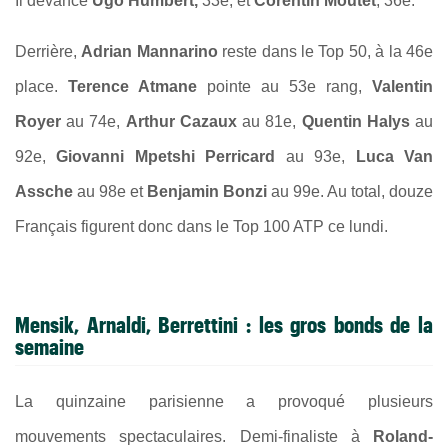
Il devance
Ugo Humbert,
33e, et
Corentin Moutet
, 36e.
Derrière,
Adrian Mannarino
reste dans le Top 50, à la 46e
place.
Terence Atmane
pointe au 53e rang,
Valentin
Royer
au 74e,
Arthur Cazaux
au 81e,
Quentin Halys
au
92e,
Giovanni Mpetshi Perricard
au 93e,
Luca Van
Assche
au 98e et
Benjamin Bonzi
au 99e. Au total, douze
Français figurent donc dans le Top 100 ATP ce lundi.
Mensik, Arnaldi, Berrettini : les gros bonds de la
semaine
La quinzaine parisienne a provoqué plusieurs
mouvements spectaculaires. Demi-finaliste à
Roland-