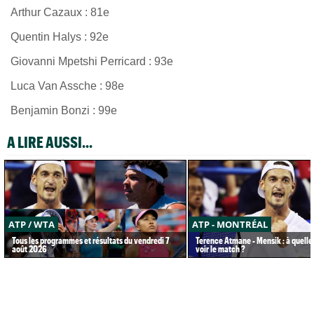
Arthur Cazaux : 81e
Quentin Halys : 92e
Giovanni Mpetshi Perricard : 93e
Luca Van Assche : 98e
Benjamin Bonzi : 99e
A LIRE AUSSI...
ATP / WTA
ATP - MONTRÉAL
Tous les programmes et résultats du vendredi 7
Terence Atmane - Mensik : à quelle
août 2026
voir le match ?