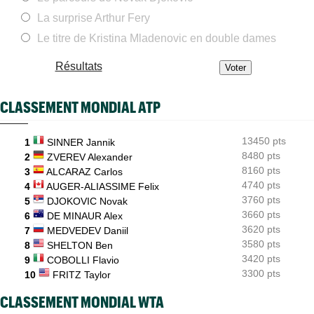
Jeunes
16:00
Championne du monde en 2025, la France U14 a été éliminée en
La surprise Arthur Fery
poules
Le titre de Kristina Mladenovic en double dames
WTA - Toronto
15:33
Coco Gauff : "Je soutiens la communauté trans, mais..."
Résultats
Jeunes
15:05
Coupe Galéa : l’équipe de France U18 championne d’Europe
CLASSEMENT MONDIAL ATP
2026
US Open
14:40
13450 pts
Lorenzo Musetti passe d'une partenaire russe à une
1
SINNER Jannik
Ukrainienne
8480 pts
2
ZVEREV Alexander
8160 pts
3
ALCARAZ Carlos
WTA - Toronto
13:52
4740 pts
4
AUGER-ALIASSIME Felix
Aryna Sabalenka, une cadence plus vue depuis Serena
Williams
3760 pts
5
DJOKOVIC Novak
3660 pts
6
DE MINAUR Alex
3620 pts
7
MEDVEDEV Daniil
3580 pts
8
SHELTON Ben
3420 pts
9
COBOLLI Flavio
3300 pts
10
FRITZ Taylor
CLASSEMENT MONDIAL WTA