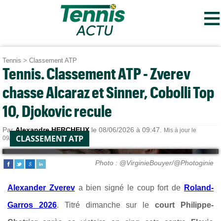
≡
Tennis
>
Classement ATP
Tennis. Classement ATP - Zverev
chasse Alcaraz et Sinner, Cobolli Top
10, Djokovic recule
Par
Alexandre HERCHEUX
le 08/06/2026 à 09:47.
Mis à jour le
CLASSEMENT ATP
09/06/2026 à 07:35.
Photo : @VirginieBouyer/@Photoginie
Alexander Zverev
a bien signé le coup fort de
Roland-
Garros 2026
. Titré dimanche sur le
court Philippe-