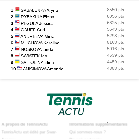
8550 pts
1
SABALENKA Aryna
8056 pts
2
RYBAKINA Elena
6625 pts
3
PEGULA Jessica
5649 pts
4
GAUFF Cori
5293 pts
5
ANDREEVA Mirra
5168 pts
6
MUCHOVA Karolina
5016 pts
7
NOSKOVA Linda
4539 pts
8
SWIATEK Iga
4459 pts
9
SVITOLINA Elina
4353 pts
10
ANISIMOVA Amanda
-
A propos de TennisActu
Informations supplémentaires
TennisActu est édité par Swar-
Qui sommes-nous ?