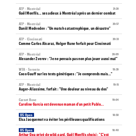
ATP - Montréal
21:20
Gaël Monfils... ses adieux à Montréal après un dernier combat
ATP - Montréal
20:57
Daniil Medvedev : "Un match catastrophique, un désastre"
ATP - Cincinnati
20:33
Comme Carlos Alcaraz, Holger Rune forfait pour Cincinnati
ATP - Montréal
20:09
Alexander Zverev : "Je ne pensais pas non plus jouer aussi mal"
WTA - Toronto
19:39
Coco Gauff sur les tests génétiques : "Je comprends mais..."
ATP - Montréal
19:15
Auger-Aliassime, forfait : "Une douleur au niveau du dos"
Carnet Rose
19:04
Caroline Garcia est devenue maman d’un petit Pablo...
US Open
18:50
Elsa Jacquemot va éviter les périlleuses qualifications
US Open
18:40
Arthur Gea privé de wild-card, Gaël Monfils choisi : "C'est