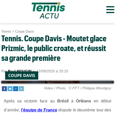
≡
Tennis
>
Coupe Davis
Tennis. Coupe Davis - Moutet glace
Prizmic, le public croate, et réussit
sa grande première
Par
Paul MOUGIN
le 12/09/2025 à 20:15
COUPE DAVIS
Video / Photo : © FFT / Philippe Montigny
Après sa victoire face au
Brésil
à
Orléans
en début
d’année,
l’équipe de France
dispute le deuxième tour des