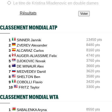
Le titre de Kristina Mladenovic en double dames
WTA - Toronto
16:11
Aryna Sabalenka propose... des conférences de presse façon F1
Résultats
US Open (Q)
15:47
Bonzi devrait éviter les qualifs, Gea, Draper et Wawrinka
engagés
CLASSEMENT MONDIAL ATP
WTA - Toronto
15:24
Bianca Andreescu, très déçue : "J’ai l’impression de décevoir..."
13450 pts
1
SINNER Jannik
8480 pts
US Open (Q)
2
ZVEREV Alexander
14:56
Sept Françaises présentes en qualifs, Kristina Mladenovic
8160 pts
3
ALCARAZ Carlos
protégée
4740 pts
4
AUGER-ALIASSIME Felix
3760 pts
5
DJOKOVIC Novak
3660 pts
6
DE MINAUR Alex
3620 pts
7
MEDVEDEV Daniil
3580 pts
8
SHELTON Ben
3420 pts
9
COBOLLI Flavio
3300 pts
10
FRITZ Taylor
CLASSEMENT MONDIAL WTA
8550 pts
1
SABALENKA Aryna