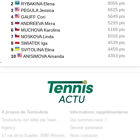
8056 pts
2
RYBAKINA Elena
6625 pts
3
PEGULA Jessica
5649 pts
4
GAUFF Cori
5293 pts
5
ANDREEVA Mirra
5168 pts
6
MUCHOVA Karolina
5016 pts
7
NOSKOVA Linda
4539 pts
8
SWIATEK Iga
4459 pts
9
SVITOLINA Elina
4353 pts
10
ANISIMOVA Amanda
-
A propos de TennisActu
Informations supplémentaires
TennisActu est édité par Swar-
Qui sommes-nous ?
Agency
Devenir partenaire
17 rue de la Suarlée, 5080 Rhisnes
Nous contacter