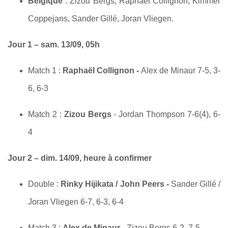
Belgique
: Zizou Bergs, Raphaël Collignon, Kimmer
Coppejans, Sander Gillé, Joran Vliegen.
Jour 1 – sam. 13/09, 05h
Match 1 :
Raphaël Collignon -
Alex de Minaur 7-5, 3-
6, 6-3
Match 2 :
Zizou Bergs
- Jordan Thompson 7-6(4), 6-
4
Jour 2 – dim. 14/09, heure à confirmer
Double :
Rinky Hijikata / John Peers -
Sander Gillé /
Joran Vliegen 6-7, 6-3, 6-4
Match 3 :
Alex de Minaur -
Zizou Bergs 6-2, 7-5