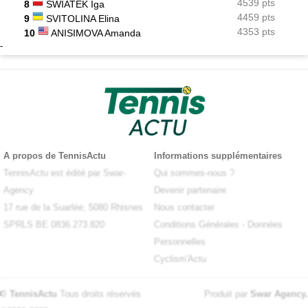
4539 pts
8
SWIATEK Iga
4459 pts
9
SVITOLINA Elina
4353 pts
10
ANISIMOVA Amanda
-
A propos de TennisActu
Informations supplémentaires
TennisActu est édité par Swar-
Qui sommes-nous ?
Agency
Devenir partenaire
17 rue de la Suarlée, 5080 Rhisnes
Nous contacter
SPRLS BE 0836.273.820
Conditions Générales
-
Données
Personnelles
Cyclism'Actu
© TennisActu
Tous droits réservés
Produit par
Swar Agency
.