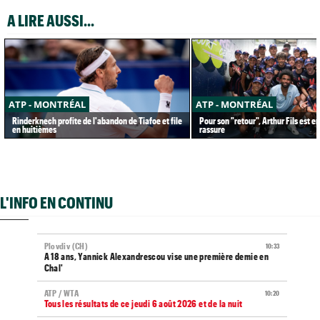
A LIRE AUSSI...
ATP - MONTRÉAL
ATP - MONTRÉAL
Rinderknech profite de l'abandon de Tiafoe et file
Pour son "retour", Arthur Fils est e
en huitièmes
rassure
L'INFO EN CONTINU
Plovdiv (CH)
10:33
A 18 ans, Yannick Alexandrescou vise une première demie en
Chal'
ATP / WTA
10:20
Tous les résultats de ce jeudi 6 août 2026 et de la nuit