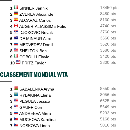
ATP - Cincinnati
06/08
13450 pts
Comme Carlos Alcaraz, Holger Rune forfait pour Cincinnati
1
SINNER Jannik
8480 pts
2
ZVEREV Alexander
ATP - Montréal
06/08
8160 pts
3
ALCARAZ Carlos
Alexander Zverev : "Je ne pensais pas non plus jouer aussi mal"
4740 pts
4
AUGER-ALIASSIME Felix
3760 pts
5
DJOKOVIC Novak
3660 pts
6
DE MINAUR Alex
3620 pts
7
MEDVEDEV Daniil
3580 pts
8
SHELTON Ben
3420 pts
9
COBOLLI Flavio
3300 pts
10
FRITZ Taylor
CLASSEMENT MONDIAL WTA
8550 pts
1
SABALENKA Aryna
8056 pts
2
RYBAKINA Elena
6625 pts
3
PEGULA Jessica
5649 pts
4
GAUFF Cori
5293 pts
5
ANDREEVA Mirra
5168 pts
6
MUCHOVA Karolina
5016 pts
7
NOSKOVA Linda