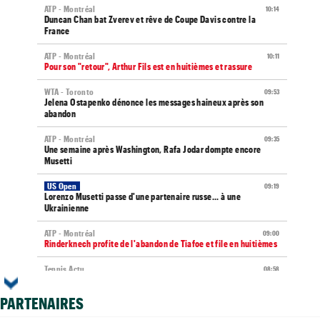
ATP - Montréal
10:14
Duncan Chan bat Zverev et rêve de Coupe Davis contre la
France
ATP - Montréal
10:11
Pour son "retour", Arthur Fils est en huitièmes et rassure
WTA - Toronto
09:53
Jelena Ostapenko dénonce les messages haineux après son
abandon
ATP - Montréal
09:35
Une semaine après Washington, Rafa Jodar dompte encore
Musetti
US Open
09:19
Lorenzo Musetti passe d'une partenaire russe... à une
Ukrainienne
ATP - Montréal
09:00
Rinderknech profite de l'abandon de Tiafoe et file en huitièmes
Tennis Actu
08:58
Abonnement 9,99€ et pour 1 an, Tennis Actu sans pub et sans
pop up
PARTENAIRES
US Open
08:50