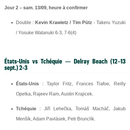
Jour 2 – sam. 13/09, heure à confirmer
Double :
Kevin Krawietz / Tim Pütz
- Takeru Yuzuki
/ Yosuke Watanuki 6-3, 7-6(4)
États-Unis vs Tchéquie
— Delray Beach (12–13
sept.) 2-3
États-Unis
: Taylor Fritz, Frances Tiafoe, Reilly
Opelka, Rajeev Ram, Austin Krajicek.
Tchéquie
: Jiří Lehečka, Tomáš Macháč, Jakub
Menšík, Adam Pavlásek, Petr Brunclík.