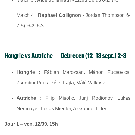
Match 4 :
Raphaël Collignon
- Jordan Thompson 6-
7(5), 6-2, 6-3
Hongrie vs Autriche
— Debrecen (12–13 sept.) 2-3
Hongrie
: Fábián Marozsán, Márton Fucsovics,
Zsombor Piros, Péter Fajta, Máté Valkusz.
Autriche
: Filip Misolic, Jurij Rodionov, Lukas
Neumayer, Lucas Miedler, Alexander Erler.
Jour 1 – ven. 12/09, 15h