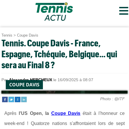
≡
Tennis
>
Coupe Davis
Tennis. Coupe Davis - France,
Espagne, Tchéquie, Belgique... qui
sera au Final 8 ?
Par
Alexandre HERCHEUX
le 16/09/2025 à 08:07
COUPE DAVIS
Photo : @ITF
Après
l'US Open, la
Coupe Davis
était
à l'honneur ce
week-end ! Quatorze nations s'affrontaient lors de sept