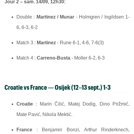
Jour 2 – sam. 14/09, 12h30:
Double :
Martinez / Munar
- Holmgren / Ingildsen 1-
6, 6-3, 6-2
Match 3 :
Martinez
- Rune 6-1, 4-6, 7-6(3)
Match 4 :
Carreno-Busta
- Moller 6-2, 6-3
Croatie vs France
— Osijek (12–13 sept.) 1-3
Croatie
: Marin Čilić, Matej Dodig, Dino Prižmić,
Mate Pavić, Nikola Mektić.
France
: Benjamin Bonzi, Arthur Rinderknech,