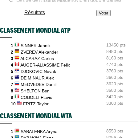
Le titre de Kristina Mladenovic en double dames
Next Gen ATP Finals
07:00
Résultats
Moïse Kouame, 17 ans, peut faire mieux que Sinner et Alcaraz
ATP - Montréal
07/08
CLASSEMENT MONDIAL ATP
Dernier Top 10 en lice, Ben Shelton assume son statut
WTA - Toronto
07/08
13450 pts
Fernandez surprend Andreeva, Rybakina en contrôle
1
SINNER Jannik
8480 pts
2
ZVEREV Alexander
ATP - Montréal
07/08
8160 pts
3
ALCARAZ Carlos
Auger-Aliassime après son forfait : "Je pouvais à peine servir""
4740 pts
4
AUGER-ALIASSIME Felix
3760 pts
5
DJOKOVIC Novak
3660 pts
6
DE MINAUR Alex
3620 pts
7
MEDVEDEV Daniil
3580 pts
8
SHELTON Ben
3420 pts
9
COBOLLI Flavio
3300 pts
10
FRITZ Taylor
CLASSEMENT MONDIAL WTA
8550 pts
1
SABALENKA Aryna
8056 pts
2
RYBAKINA Elena