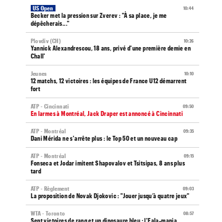
US Open
10:44
Becker met la pression sur Zverev : "À sa place, je me
dépêcherais..."
Plovdiv (CH)
10:26
Yannick Alexandrescou, 18 ans, privé d'une première demie en
Chall'
Jeunes
10:10
12 matchs, 12 victoires : les équipes de France U12 démarrent
fort
ATP - Cincinnati
09:50
En larmes à Montréal, Jack Draper est annoncé à Cincinnati
ATP - Montréal
09:35
Dani Mérida ne s'arrête plus : le Top 50 et un nouveau cap
ATP - Montréal
09:15
Fonseca et Jodar imitent Shapovalov et Tsitsipas, 8 ans plus
tard
ATP - Règlement
09:03
La proposition de Novak Djokovic : "Jouer jusqu’à quatre jeux"
WTA - Toronto
08:57
Sept victoires de rang et un dinosaure bleu : l'Eala-mania