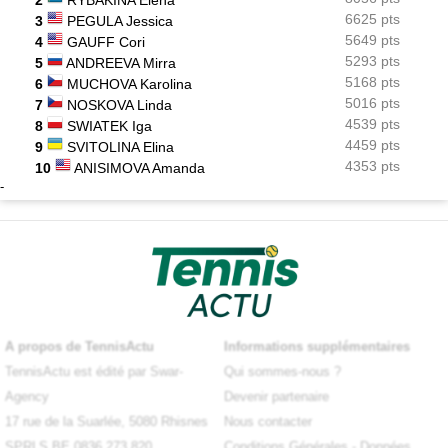
6625 pts
3
PEGULA Jessica
5649 pts
4
GAUFF Cori
5293 pts
5
ANDREEVA Mirra
5168 pts
6
MUCHOVA Karolina
5016 pts
7
NOSKOVA Linda
4539 pts
8
SWIATEK Iga
4459 pts
9
SVITOLINA Elina
4353 pts
10
ANISIMOVA Amanda
-
A propos de TennisActu
Informations supplémentaires
TennisActu est édité par Swar-
Qui sommes-nous ?
Agency
Devenir partenaire
17 rue de la Suarlée, 5080 Rhisnes
Nous contacter
SPRLS BE 0836.273.820
Conditions Générales
-
Données