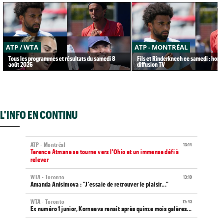
ATP / WTA
ATP - MONTRÉAL
Tous les programmes et résultats du samedi 8
Fils et Rinderknech ce samedi : hor
août 2026
diffusion TV
L'INFO EN CONTINU
ATP - Montréal
13:14
Terence Atmane se tourne vers l'Ohio et un immense défi à
relever
WTA - Toronto
13:10
Amanda Anisimova : "J'essaie de retrouver le plaisir..."
WTA - Toronto
12:43
Ex numéro 1 junior, Korneeva renaît après quinze mois galères...