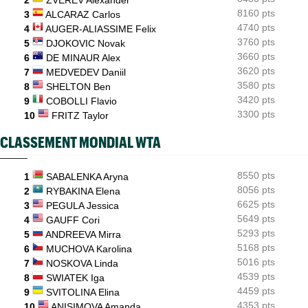
Carlos Alcaraz forfait, l'Espagnol sera-t-il à l'US Open ?
8160 pts
3
ALCARAZ Carlos
4740 pts
4
AUGER-ALIASSIME Felix
ATP / WTA
08:21
Tous les résultats du vendredi 7 août 2026 et de la nuit
3760 pts
5
DJOKOVIC Novak
3660 pts
6
DE MINAUR Alex
3620 pts
7
MEDVEDEV Daniil
3580 pts
8
SHELTON Ben
3420 pts
9
COBOLLI Flavio
3300 pts
10
FRITZ Taylor
CLASSEMENT MONDIAL WTA
8550 pts
1
SABALENKA Aryna
8056 pts
2
RYBAKINA Elena
6625 pts
3
PEGULA Jessica
5649 pts
4
GAUFF Cori
5293 pts
5
ANDREEVA Mirra
5168 pts
6
MUCHOVA Karolina
5016 pts
7
NOSKOVA Linda
4539 pts
8
SWIATEK Iga
4459 pts
9
SVITOLINA Elina
4353 pts
10
ANISIMOVA Amanda