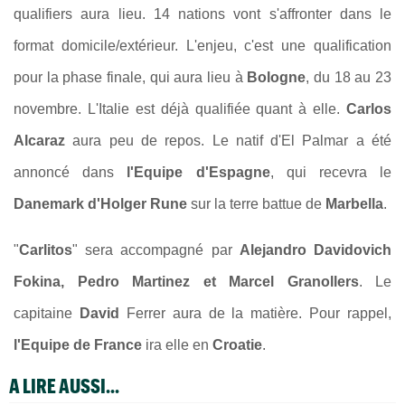
qualifiers aura lieu. 14 nations vont s'affronter dans le
format domicile/extérieur.
L'enjeu, c'est une qualification
pour la phase finale, qui aura lieu à
Bologne
, du 18 au 23
novembre. L'Italie est déjà qualifiée quant à elle.
Carlos
Alcaraz
aura peu de repos. Le natif d'El Palmar a été
annoncé dans
l'Equipe d'Espagne
, qui recevra le
Danemark d'Holger Rune
sur la terre battue de
Marbella
.
"
Carlitos
" sera accompagné par
Alejandro Davidovich
Fokina, Pedro Martinez et Marcel Granollers
. Le
capitaine
David
Ferrer aura de la matière. Pour rappel,
l'Equipe de France
ira elle en
Croatie
.
A LIRE AUSSI...