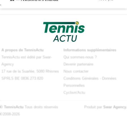
-
A propos de TennisActu
Informations supplémentaires
TennisActu est édité par Swar-
Qui sommes-nous ?
Agency
Devenir partenaire
17 rue de la Suarlée, 5080 Rhisnes
Nous contacter
SPRLS BE 0836.273.820
Conditions Générales
-
Données
Personnelles
Cyclism'Actu
© TennisActu
Tous droits réservés
Produit par
Swar Agency
.
©2008-2026