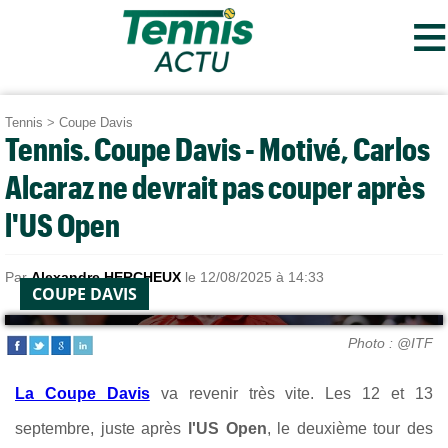
≡
Tennis
>
Coupe Davis
Tennis. Coupe Davis - Motivé, Carlos
Alcaraz ne devrait pas couper après
l'US Open
Par
Alexandre HERCHEUX
le 12/08/2025 à 14:33
COUPE DAVIS
Photo : @ITF
La Coupe Davis
va revenir très vite. Les 12 et 13
septembre, juste après
l'US Open
, le deuxième tour des