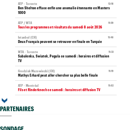
ATP - Toronto
12:18
Ben Shelton efface enfin une anomalie étonnante en Masters
1000
ATP / WTA
11:59
Tous les programmes et résultats du samedi 8 août 2026
Istanbul (CH)
11:48
Deux Français peuvent se retrouver en finale en Turquie
WTA - Toronto
11:33
Sabalenka, Swiatek, Pegula ce samedi : horaires et diffusion
TV
Grodzisk Mazowiecki (CH)
11:19
Mathys Erhard peut aller chercher sa plus belle finale
ATP - Montréal
11:02
Fils et Rinderknech ce samedi : horaires et diffusion TV
US Open
10:44
Becker met la pression sur Zverev : "À sa place, je me
PARTENAIRES
dépêcherais..."
Plovdiv (CH)
10:26
Yannick Alexandrescou, 18 ans, privé d'une première demie en
SONDAGE
Chall'