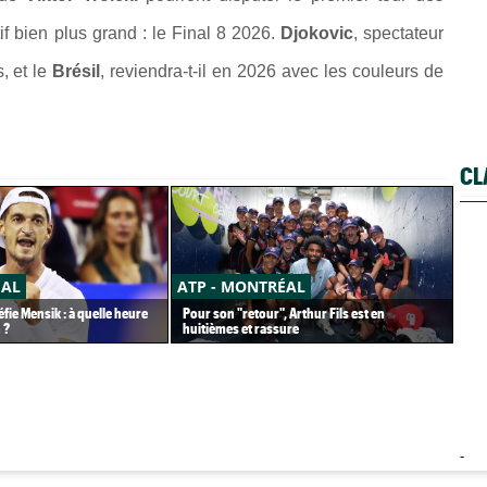
if bien plus grand : le Final 8 2026.
Djokovic
, spectateur
s, et le
Brésil
, reviendra-t-il en 2026 avec les couleurs de
CL
ÉAL
ATP - MONTRÉAL
CA
fie Mensik : à quelle heure
Pour son "retour", Arthur Fils est en
Car
 ?
huitièmes et rassure
pet
-