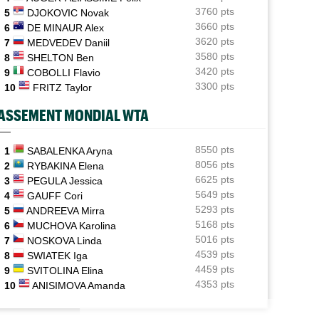
demie en Chal'
3760 pts
5
DJOKOVIC Novak
3660 pts
6
DE MINAUR Alex
ATP - Montréal
10:11
3620 pts
7
MEDVEDEV Daniil
Pour son "retour", Arthur Fils est en huitièmes et
rassure
3580 pts
8
SHELTON Ben
3420 pts
9
COBOLLI Flavio
ATP - Montréal
09:35
3300 pts
10
FRITZ Taylor
Une semaine après Washington, Rafa Jodar dompte
encore Musetti
ASSEMENT MONDIAL WTA
ATP / WTA
09:20
Tous les résultats de ce jeudi 6 août 2026 et de la nuit
8550 pts
1
SABALENKA Aryna
8056 pts
2
RYBAKINA Elena
ATP - Montréal
09:00
6625 pts
3
PEGULA Jessica
Rinderknech profite de l'abandon de Tiafoe et file en
RNET ROSE
ATP / WTA
5649 pts
4
GAUFF Cori
huitièmes
oline Garcia est désormais maman d’un
Tous les résultats de ce jeudi 6 août 20
5293 pts
5
ANDREEVA Mirra
it Pablo
de la nuit
5168 pts
6
MUCHOVA Karolina
5016 pts
7
NOSKOVA Linda
4539 pts
8
SWIATEK Iga
4459 pts
9
SVITOLINA Elina
4353 pts
10
ANISIMOVA Amanda