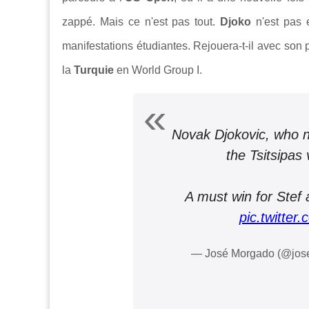
zappé. Mais ce n'est pas tout.
Djoko
n'est pas 
manifestations étudiantes. Rejouera-t-il avec son 
la
Turquie
en World Group I.
Novak Djokovic, who n
the Tsitsipas
A must win for Stef 
pic.twitte
— José Morgado (@jo