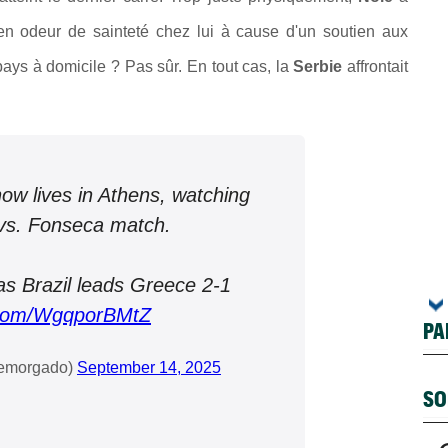
en odeur de sainteté chez lui à cause d'un soutien aux
pays à domicile ? Pas sûr. En tout cas, la
Serbie
affrontait
ow lives in Athens, watching
 vs. Fonseca match.
as Brazil leads Greece 2-1
r.com/WgqporBMtZ
PA
semorgado)
September 14, 2025
SO