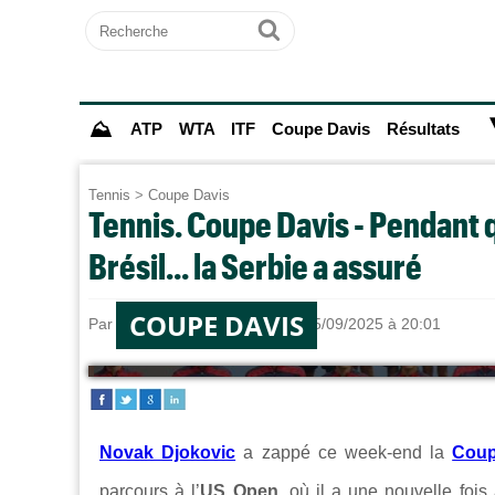
Recherche
Ok
⛰
ATP
WTA
ITF
Coupe Davis
Résultats
Tennis
>
Coupe Davis
Tennis. Coupe Davis - Pendant q
Brésil... la Serbie a assuré
COUPE DAVIS
Par
Alexandre HERCHEUX
le 15/09/2025 à 20:01
Novak Djokovic
a zappé ce week-end la
Coup
parcours à l’
US Open
, où il a une nouvelle fois