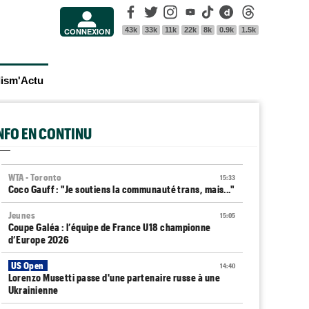
Facebook
Twitter
Instagram
Youtube
Tik Tok
Dailymotion
Threads
43k
33k
11k
22k
8k
0.9k
1.5k
CONNEXION
lism'Actu
INFO EN CONTINU
WTA - Toronto
15:33
Coco Gauff : "Je soutiens la communauté trans, mais..."
Jeunes
15:05
Coupe Galéa : l’équipe de France U18 championne
d’Europe 2026
US Open
14:40
Lorenzo Musetti passe d'une partenaire russe à une
Ukrainienne