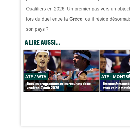
Qualifiers en 2026. Un premier pas vers un object
lors du duel entre la
Grèce
, où il réside désormai
son pays ?
A LIRE AUSSI...
ATP / WTA
ATP - MONTR
Tous les programmes et les résultats de ce
Terence Atmane dé
vendredi 7 août 2026
et où voir le match