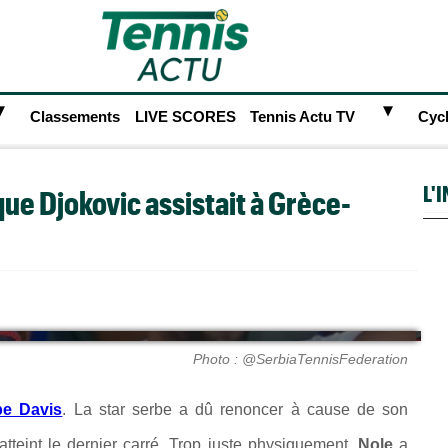
►
►
Classements
LIVE SCORES
Tennis Actu TV
Cyc
L'
ue Djokovic assistait à Grèce-
Photo : @SerbiaTennisFederation
e Davis
. La star serbe a dû renoncer à cause de son
 atteint le dernier carré. Trop juste physiquement,
Nole
a