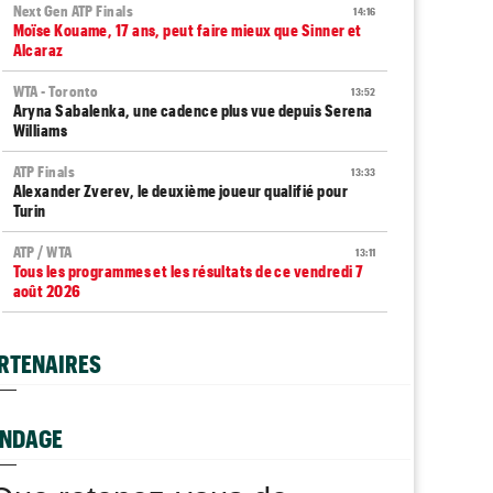
Next Gen ATP Finals
14:16
Moïse Kouame, 17 ans, peut faire mieux que Sinner et
Alcaraz
WTA - Toronto
13:52
Aryna Sabalenka, une cadence plus vue depuis Serena
Williams
ATP Finals
13:33
Alexander Zverev, le deuxième joueur qualifié pour
Turin
ATP / WTA
13:11
Tous les programmes et les résultats de ce vendredi 7
août 2026
WTA - Toronto
12:45
Rybakina ne peut plus être reine, Sabalenka reste n°1
RTENAIRES
mondiale
WTA - Toronto
12:22
Rybakina, Andreeva, Osaka, Gauff : horaires et
NDAGE
diffusion TV
ATP - Montréal
12:04