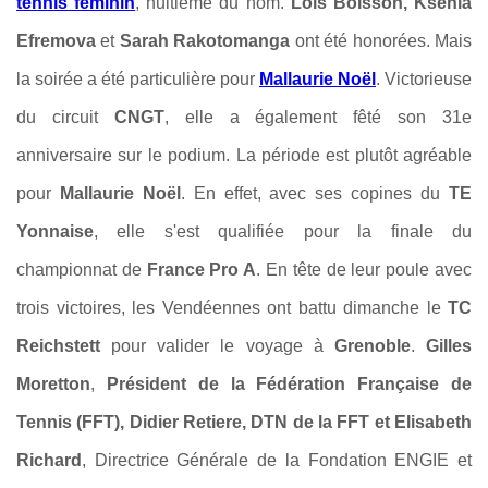
tennis féminin
, huitième du nom.
Loïs Boisson, Ksenia
Efremova
et
Sarah Rakotomanga
ont été honorées. Mais
la soirée a été particulière pour
Mallaurie Noël
. Victorieuse
du circuit
CNGT
, elle a également fêté son 31e
anniversaire sur le podium. La période est plutôt agréable
pour
Mallaurie Noël
. En effet, avec ses copines du
TE
Yonnaise
, elle s'est qualifiée pour la finale du
championnat de
France Pro A
. En tête de leur poule avec
trois victoires, les Vendéennes ont battu dimanche le
TC
Reichstett
pour valider le voyage à
Grenoble
.
Gilles
Moretton
,
Président de la Fédération Française de
Tennis (FFT), Didier Retiere, DTN de la FFT et Elisabeth
Richard
, Directrice Générale de la Fondation ENGIE et