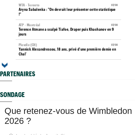
WTA - Toronto
07/08
Aryna Sabalenka : "On devrait leur présenter cette statistique
!"
ATP - Montréal
07/08
Terence Atmane a scalpé Tiafoe, Draper puis Khachanov en 9
jours
Plovdiv (CH)
07/08
Yannick Alexandrescou, 18 ans, privé d'une première demie en
Chal'
ATP / WTA
07/08
Tous les programmes et résultats du vendredi 7 août 2026
PARTENAIRES
Grodzisk Mazowiecki (CH)
07/08
Mathys Erhard enchaîne et file en demi-finales
SONDAGE
ATP - Montréal
07/08
Terence Atmane - Mensik : à quelle heure et où voir le match ?
Que retenez-vous de Wimbledon
Istanbul (CH)
07/08
Deux Français dans le dernier carré en Turquie
2026 ?
Carnet Rose
07/08
Caroline Garcia est devenue la maman d’un petit Pablo