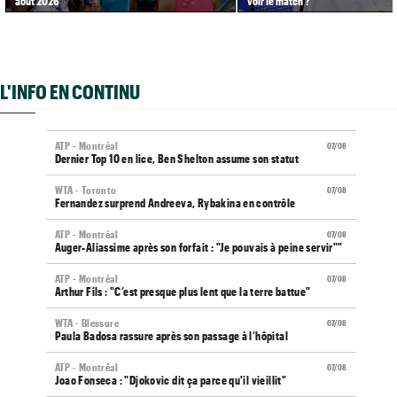
août 2026
voir le match ?
L'INFO EN CONTINU
ATP - Montréal
07/08
Dernier Top 10 en lice, Ben Shelton assume son statut
WTA - Toronto
07/08
Fernandez surprend Andreeva, Rybakina en contrôle
ATP - Montréal
07/08
Auger-Aliassime après son forfait : "Je pouvais à peine servir""
ATP - Montréal
07/08
Arthur Fils : "C’est presque plus lent que la terre battue"
WTA - Blessure
07/08
Paula Badosa rassure après son passage à l’hôpital
ATP - Montréal
07/08
Joao Fonseca : "Djokovic dit ça parce qu'il vieillit"