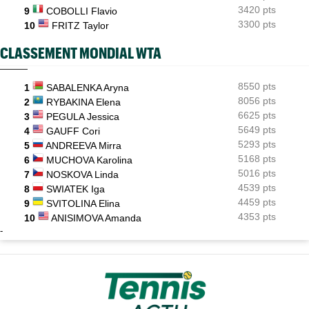
3420 pts
9
COBOLLI Flavio
3300 pts
10
FRITZ Taylor
CLASSEMENT MONDIAL WTA
8550 pts
1
SABALENKA Aryna
8056 pts
2
RYBAKINA Elena
6625 pts
3
PEGULA Jessica
5649 pts
4
GAUFF Cori
5293 pts
5
ANDREEVA Mirra
5168 pts
6
MUCHOVA Karolina
5016 pts
7
NOSKOVA Linda
4539 pts
8
SWIATEK Iga
4459 pts
9
SVITOLINA Elina
4353 pts
10
ANISIMOVA Amanda
-