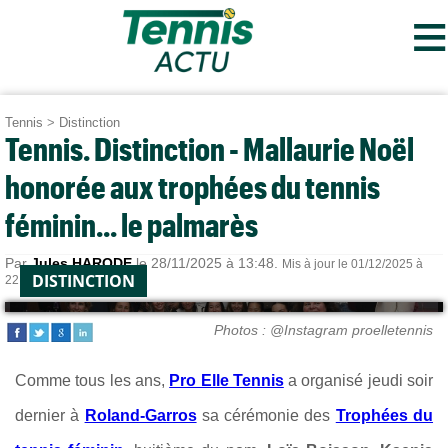
≡
Tennis
>
Distinction
Tennis. Distinction - Mallaurie Noël
honorée aux trophées du tennis
féminin... le palmarès
Par
Jules HARODE
le 28/11/2025 à 13:48.
Mis à jour le 01/12/2025 à
DISTINCTION
22:39.
Photos : @Instagram proelletennis
Comme tous les ans,
Pro Elle Tennis
a organisé jeudi soir
dernier à
Roland-Garros
sa cérémonie des
Trophées du