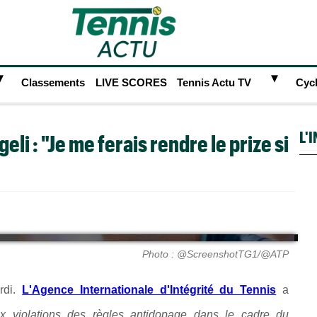
►
►
Classements
LIVE SCORES
Tennis Actu TV
Cyc
L'
li : "Je me ferais rendre le prize si
Photo : @ScreenshotTG1/@ATP
ardi.
L'Agence Internationale d'Intégrité du Tennis
a
x violations des règles antidopage dans le cadre du