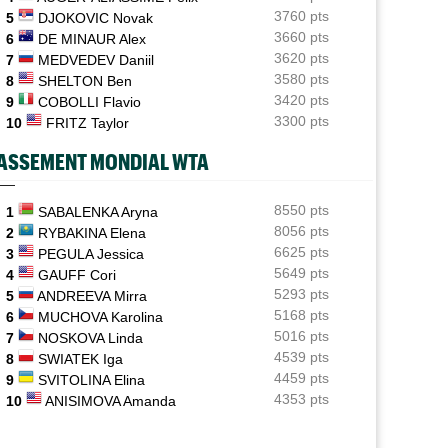
3760 pts
5
DJOKOVIC Novak
ATP - Cincinnati
07/08
3660 pts
6
DE MINAUR Alex
Comme Carlos Alcaraz, Holger Rune a renoncé à
3620 pts
7
MEDVEDEV Daniil
Cincinnati
3580 pts
8
SHELTON Ben
3420 pts
WTA - Toronto
9
COBOLLI Flavio
07/08
Rybakina, Andreeva, Osaka, Gauff... horaires et
3300 pts
10
FRITZ Taylor
diffusion TV
ASSEMENT MONDIAL WTA
WTA - Toronto
07/08
Jelena Ostapenko dénonce les messages d'insultes et
de menaces
8550 pts
1
SABALENKA Aryna
8056 pts
2
RYBAKINA Elena
6625 pts
3
PEGULA Jessica
5649 pts
4
GAUFF Cori
5293 pts
5
ANDREEVA Mirra
5168 pts
6
MUCHOVA Karolina
5016 pts
7
NOSKOVA Linda
4539 pts
8
SWIATEK Iga
4459 pts
9
SVITOLINA Elina
4353 pts
10
ANISIMOVA Amanda