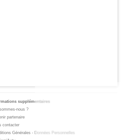
RNET ROSE
ATP / WTA
oline Garcia est devenue la maman d’un
Tous les résultats de ce jeudi 6 août 20
it Pablo
de la nuit
ormations supplémentaires
 sommes-nous ?
nir partenaire
 contacter
itions Générales
-
Données Personnelles