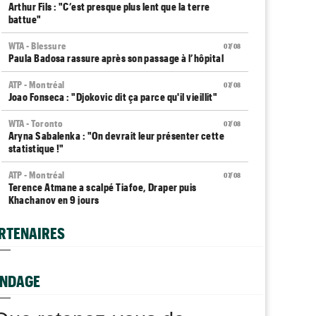
Arthur Fils : "C’est presque plus lent que la terre
battue"
WTA - Blessure
07/08
Paula Badosa rassure après son passage à l’hôpital
ATP - Montréal
07/08
Joao Fonseca : "Djokovic dit ça parce qu'il vieillit"
WTA - Toronto
07/08
Aryna Sabalenka : "On devrait leur présenter cette
statistique !"
ATP - Montréal
07/08
Terence Atmane a scalpé Tiafoe, Draper puis
Khachanov en 9 jours
Plovdiv (CH)
07/08
RTENAIRES
Yannick Alexandrescou, 18 ans, privé d'une première
demie en Chal'
NDAGE
ATP / WTA
07/08
Tous les programmes et résultats du vendredi 7 août
2026