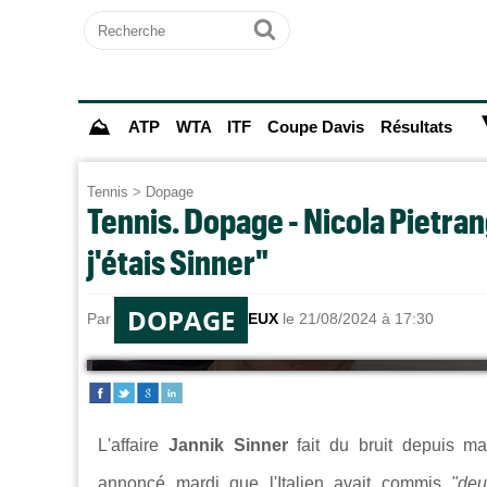
Recherche
Ok
⛰
ATP
WTA
ITF
Coupe Davis
Résultats
Tennis
>
Dopage
Tennis. Dopage - Nicola Pietrange
j'étais Sinner"
DOPAGE
Par
Alexandre HERCHEUX
le 21/08/2024 à 17:30
L'affaire
Jannik Sinner
fait du bruit depuis m
annoncé mardi que l'Italien avait commis
"deu