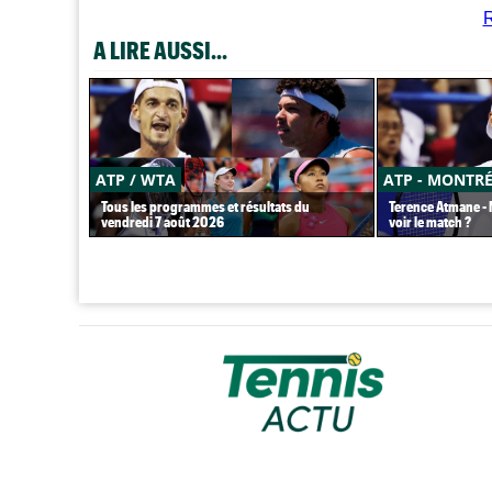
R
A LIRE AUSSI...
ATP / WTA
ATP - MONTR
Tous les programmes et résultats du
Terence Atmane - M
vendredi 7 août 2026
voir le match ?