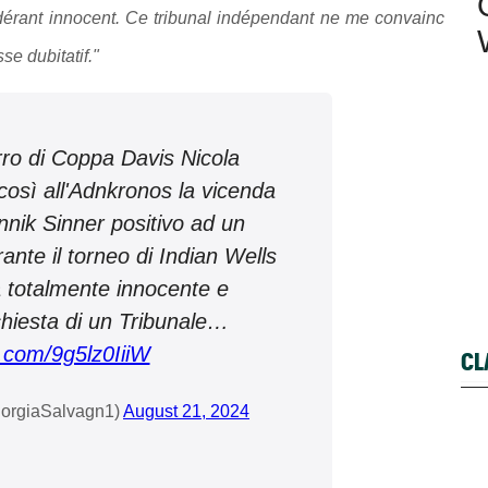
sidérant innocent. Ce tribunal indépendant ne me convainc
se dubitatif."
rro di Coppa Davis Nicola
osì all'Adnkronos la vicenda
nnik Sinner positivo ad un
ante il torneo di Indian Wells
 totalmente innocente e
chiesta di un Tribunale…
r.com/9g5lz0IiiW
CL
iorgiaSalvagn1)
August 21, 2024