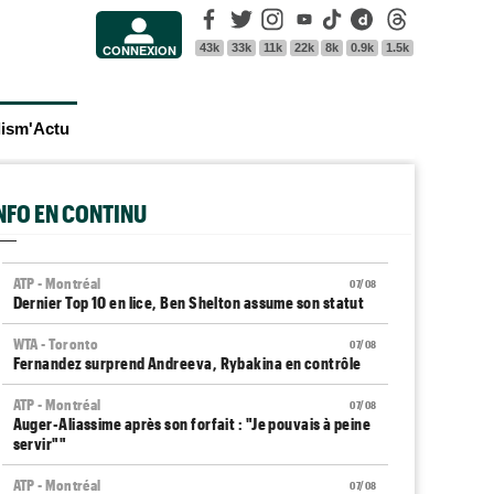
Facebook
Twitter
Instagram
Youtube
Tik Tok
Dailymotion
Threads
43k
33k
11k
22k
8k
0.9k
1.5k
CONNEXION
lism'Actu
INFO EN CONTINU
ATP - Montréal
07/08
Dernier Top 10 en lice, Ben Shelton assume son statut
WTA - Toronto
07/08
Fernandez surprend Andreeva, Rybakina en contrôle
ATP - Montréal
07/08
Auger-Aliassime après son forfait : "Je pouvais à peine
servir""
ATP - Montréal
07/08