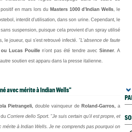
 positif en mars lors du
Masters 1000 d'Indian Wells
, le
tebol, interdit d'utilisation, dans son urine. Cependant, le
i sans suspension, puisque cela provient d'un spray utilisé
 le joueur, qui s'est retrouvé infecté.
"L'absence de faute
 ou Lucas Pouille
n'ont pas été tendre avec
Sinner
. A
 autre soutien est apparu dans la presse italienne.
agné avec mérite à Indian Wells"
PA
la Pietrangeli,
double vainqueur de
Roland-Garros,
a
SO
s du
Corriere dello Sport
.
"Je suis certain qu'il est propre, et
avec mérite à Indian Wells. Je ne comprends pas pourquoi on