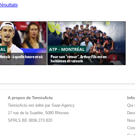
ésultats
ÉAL
ATP - MONTRÉAL
CA
ensik : à quelle heure et où
Pour son "retour", Arthur Fils est en
Car
huitièmes et rassure
pet
A propos de TennisActu
Inf
TennisActu est édité par Swar-Agency
Qui
17 rue de la Suarlée, 5080 Rhisnes
Deve
SPRLS BE 0836.273.820
Nous
Cond